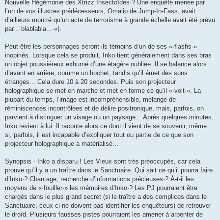
Nouvelle Hégémonie des Xtrizz Insectoïdes·? Une enquête menée par
l’un de vos illustres prédécesseurs, Omalip de Jump-In-Fass, avait
d’ailleurs montré qu’un acte de terrorisme à grande échelle avait été prévu
par... blablabla...·»).
Peut-être les personnages seront-ils témoins d’un de ses «·flashs·»
inopinés. Lorsque cela se produit, Inko tient généralement dans ses bras
un objet poussiéreux exhumé d’une étagère oubliée. Il se balance alors
d’avant en arrière, comme un hochet, tandis qu’il émet des sons
étranges... Cela dure 10 à 20 secondes. Puis son projecteur
holographique se met en marche et met en forme ce qu’il «·voit·». La
plupart du temps, l’image est incompréhensible, mélange de
réminiscences incontrôlées et de délire positronique, mais, parfois, on
parvient à distinguer un visage ou un paysage... Après quelques minutes,
Inko revient à lui. Il raconte alors ce dont il vient de se souvenir, même
si, parfois, il est incapable d’expliquer tout ou partie de ce que son
projecteur holographique a matérialisé...
Synopsis - Inko a disparu·! Les Vieux sont très préoccupés, car cela
prouve qu’il y a un traître dans le Sanctuaire. Qui sait ce qu’il pourra faire
d’Inko·? Chantage, recherche d’informations précieuses·? À-t-il les
moyens de «·fouiller·» les mémoires d’Inko·? Les PJ pourraient être
chargés dans le plus grand secret (si le traître a des complices dans le
Sanctuaire, ceux-ci ne doivent pas identifier les enquêteurs) de retrouver
le droïd. Plusieurs fausses pistes pourraient les amener à arpenter de