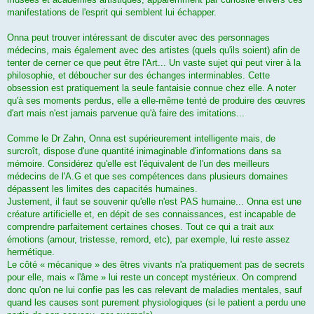
manifestations de l'esprit qui semblent lui échapper.
Onna peut trouver intéressant de discuter avec des personnages
médecins, mais également avec des artistes (quels qu'ils soient) afin de
tenter de cerner ce que peut être l'Art... Un vaste sujet qui peut virer à la
philosophie, et déboucher sur des échanges interminables. Cette
obsession est pratiquement la seule fantaisie connue chez elle. A noter
qu'à ses moments perdus, elle a elle-même tenté de produire des œuvres
d'art mais n'est jamais parvenue qu'à faire des imitations...
Comme le Dr Zahn, Onna est supérieurement intelligente mais, de
surcroît, dispose d'une quantité inimaginable d'informations dans sa
mémoire. Considérez qu'elle est l'équivalent de l'un des meilleurs
médecins de l'A.G et que ses compétences dans plusieurs domaines
dépassent les limites des capacités humaines.
Justement, il faut se souvenir qu'elle n'est PAS humaine... Onna est une
créature artificielle et, en dépit de ses connaissances, est incapable de
comprendre parfaitement certaines choses. Tout ce qui a trait aux
émotions (amour, tristesse, remord, etc), par exemple, lui reste assez
hermétique.
Le côté « mécanique » des êtres vivants n'a pratiquement pas de secrets
pour elle, mais « l'âme » lui reste un concept mystérieux. On comprend
donc qu'on ne lui confie pas les cas relevant de maladies mentales, sauf
quand les causes sont purement physiologiques (si le patient a perdu une