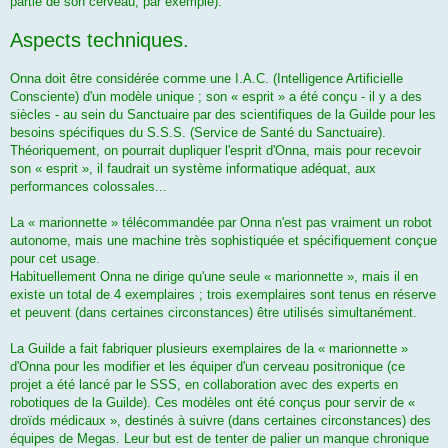
partie de son cerveau, par exemple).
Aspects techniques.
Onna doit être considérée comme une I.A.C. (Intelligence Artificielle
Consciente) d'un modèle unique ; son « esprit » a été conçu - il y a des
siècles - au sein du Sanctuaire par des scientifiques de la Guilde pour les
besoins spécifiques du S.S.S. (Service de Santé du Sanctuaire).
Théoriquement, on pourrait dupliquer l'esprit d'Onna, mais pour recevoir
son « esprit », il faudrait un système informatique adéquat, aux
performances colossales...
La « marionnette » télécommandée par Onna n'est pas vraiment un robot
autonome, mais une machine très sophistiquée et spécifiquement conçue
pour cet usage.
Habituellement Onna ne dirige qu'une seule « marionnette », mais il en
existe un total de 4 exemplaires ; trois exemplaires sont tenus en réserve
et peuvent (dans certaines circonstances) être utilisés simultanément.
La Guilde a fait fabriquer plusieurs exemplaires de la « marionnette »
d'Onna pour les modifier et les équiper d'un cerveau positronique (ce
projet a été lancé par le SSS, en collaboration avec des experts en
robotiques de la Guilde). Ces modèles ont été conçus pour servir de «
droïds médicaux », destinés à suivre (dans certaines circonstances) des
équipes de Megas. Leur but est de tenter de palier un manque chronique