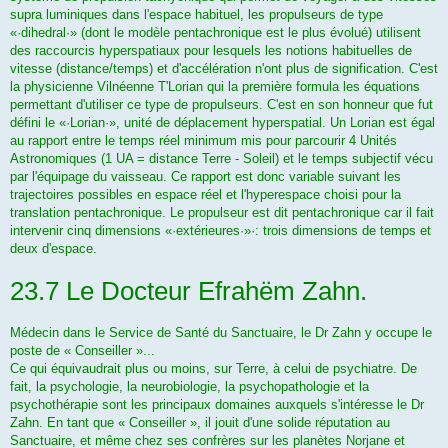
supra luminiques dans l'espace habituel, les propulseurs de type
«·dihedral·» (dont le modèle penta­chronique est le plus évolué) utilisent
des raccourcis hyperspatiaux pour lesquels les notions habituelles de
vitesse (dis­tance/temps) et d'accélération n'ont plus de signification. C'est
la physicienne Vilnéenne T'Lorian qui la première formula les équations
permettant d'utiliser ce type de propulseurs. C'est en son honneur que fut
défini le «·Lorian·», unité de déplacement hyperspatial. Un Lorian est égal
au rap­port entre le temps réel minimum mis pour parcourir 4 Unités
Astronomiques (1 UA = distance Terre - Soleil) et le temps subjectif vécu
par l'équipage du vaisseau. Ce rapport est donc variable suivant les
trajectoires possibles en espace réel et l'hyperespace choisi pour la
translation pentachronique. Le propul­seur est dit pentachronique car il fait
intervenir cinq dimensions «·extérieures·»·: trois dimensions de temps et
deux d'es­pace.
23.7 Le Docteur Efrahëm Zahn.
Médecin dans le Service de Santé du Sanctuaire, le Dr Zahn y occupe le
poste de « Conseiller »...
Ce qui équivaudrait plus ou moins, sur Terre, à celui de psychiatre. De
fait, la psychologie, la neurobiologie, la psychopathologie et la
psychothérapie sont les principaux domaines auxquels s'intéresse le Dr
Zahn. En tant que « Conseiller », il jouit d'une solide réputation au
Sanctuaire, et même chez ses confrères sur les planètes Norjane et