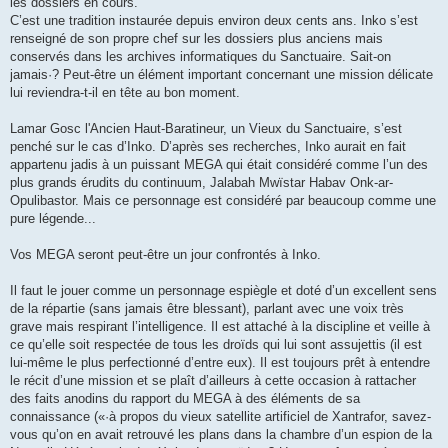
les dossiers en cours.
C’est une tradition instaurée depuis environ deux cents ans. Inko s’est
renseigné de son propre chef sur les dossiers plus anciens mais
conservés dans les archives informatiques du Sanctuaire. Sait-on
jamais·? Peut-être un élément important concernant une mission délicate
lui reviendra-t-il en tête au bon moment.
Lamar Gosc l'Ancien Haut-Baratineur, un Vieux du Sanctuaire, s’est
penché sur le cas d’Inko. D’après ses recherches, Inko aurait en fait
appartenu jadis à un puissant MEGA qui était considéré comme l’un des
plus grands érudits du continuum, Jalabah Mwïstar Habav Onk-ar-
Opulibastor. Mais ce personnage est considéré par beaucoup comme une
pure légende...
Vos MEGA seront peut-être un jour confrontés à Inko.
Il faut le jouer comme un personnage espiègle et doté d’un excellent sens
de la répartie (sans jamais être blessant), parlant avec une voix très
grave mais respirant l’intelligence. Il est attaché à la discipline et veille à
ce qu’elle soit respectée de tous les droïds qui lui sont assujettis (il est
lui-même le plus perfectionné d’entre eux). Il est toujours prêt à entendre
le récit d’une mission et se plaît d’ailleurs à cette occasion à rattacher
des faits anodins du rapport du MEGA à des éléments de sa
connaissance («·à propos du vieux satellite artificiel de Xantrafor, savez-
vous qu’on en avait retrouvé les plans dans la chambre d’un espion de la