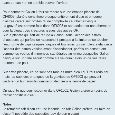
dans ce cas rien ne semble pouvoir l’arrêter.
Pour contacter Galion il faut se rendre sur une étrange planète de
QF6003, planète constituée presque entièrement d’eau et entourée
d’astres divers aux orbites d’une complexité cauchemardesque.
La gravité est comme folle dans QF6003 et son action est une aberration
pour la plupart des créatures issues des autres QF.
Sur la planète qui sert de refuge à Galion, sous l’action des astres
chaotiques qui parfois se rapprochent presque à la limite de se toucher,
l’eau forme de gigantesques vagues et tsunamis qui semblent s’élancer à
l’assaut des astres voisins avant d'abandonner, parfois en constituant
comme les voûtes d’immenses cathédrales au milieu desquelles Galion
navigue sur un frêle esquif comme s’il savourait alors un de ses rares
moments de paix…
Sur cette planète, ce ne sont pas tant les murs d’eau qu’il faut redouter
mais les caprices erratiques de la gravitée de QF6003 qui peuvent
déchirer un humanoïde comme on déchire une feuille de papier.
On raconte que pour retourner dans QF1001, Galion a créé un point de
transit constitué d’eau …
Notes·:
Le tétraèdre fait d’eau est une légende, en fait Galion préfère les faire en
glace (il possède des capacités psy de bon niveau)