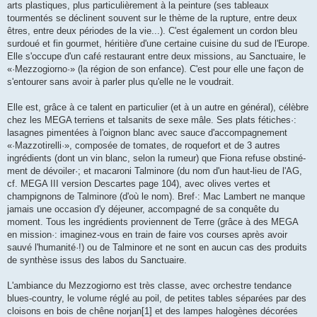
arts plastiques, plus particulièrement à la peinture (ses tableaux
tourmentés se déclinent souvent sur le thème de la rupture, entre deux
êtres, entre deux périodes de la vie...). C'est également un cordon bleu
surdoué et fin gourmet, héritière d'une certaine cuisine du sud de l'Europe.
Elle s'occupe d'un café restaurant entre deux missions, au Sanctuaire, le
«·Mezzogiorno·» (la région de son enfance). C'est pour elle une façon de
s'entourer sans avoir à parler plus qu'elle ne le voudrait.
Elle est, grâce à ce talent en particulier (et à un autre en général), célèbre
chez les MEGA terriens et talsanits de sexe mâle. Ses plats fétiches·:
lasagnes pimen­tées à l'oignon blanc avec sauce d'accompagnement
«·Mazzotirelli·», composée de tomates, de roque­fort et de 3 autres
ingrédients (dont un vin blanc, selon la ru­meur) que Fiona refuse obstiné­
ment de dévoiler·; et macaroni Talminore (du nom d'un haut-lieu de l'AG,
cf. MEGA III version Des­cartes page 104), avec olives ver­tes et
champignons de Talminore (d'où le nom). Bref·: Mac Lambert ne manque
jamais une occasion d'y déjeuner, accompagné de sa conquête du
moment. Tous les ingrédients proviennent de Terre (grâce à des MEGA
en mission·: imaginez-vous en train de faire vos courses après avoir
sauvé l'humanité·!) ou de Talminore et ne sont en aucun cas des produits
de synthèse issus des labos du Sanctuaire.
L'ambiance du Mezzogiorno est très classe, avec orchestre tendance
blues-country, le volume réglé au poil, de petites tables séparées par des
cloisons en bois de chêne norjan[1] et des lampes halogènes décorées