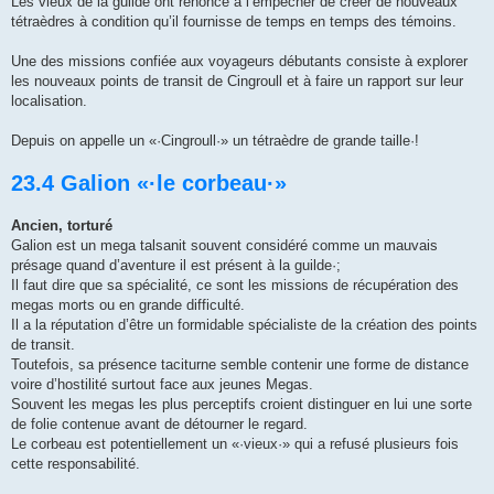
Les vieux de la guilde ont renoncé à l’empêcher de créer de nouveaux
tétraèdres à condition qu’il fournisse de temps en temps des témoins.
Une des missions confiée aux voyageurs débutants consiste à explorer
les nouveaux points de transit de Cingroull et à faire un rapport sur leur
localisation.
Depuis on appelle un «·Cingroull·» un tétraèdre de grande taille·!
23.4 Galion «·le corbeau·»
Ancien, torturé
Galion est un mega talsanit souvent considéré comme un mauvais
présage quand d’aventure il est présent à la guilde·;
Il faut dire que sa spécialité, ce sont les missions de récupération des
megas morts ou en grande difficulté.
Il a la réputation d’être un formidable spécialiste de la création des points
de transit.
Toutefois, sa présence taciturne semble contenir une forme de distance
voire d’hostilité surtout face aux jeunes Megas.
Souvent les megas les plus perceptifs croient distinguer en lui une sorte
de folie contenue avant de détourner le regard.
Le corbeau est potentiellement un «·vieux·» qui a refusé plusieurs fois
cette responsabilité.