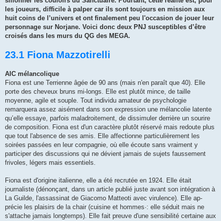
sillonner les couloirs du Sanc­tuaire. Pourtant, cette réalité est, pour
les joueurs, difficile à palper car ils sont toujours en mission aux
huit coins de l’univers et ont finalement peu l'occasion de jouer leur
personnage sur Norjane. Voici donc deux PNJ susceptibles d’être
croisés dans les murs du QG des MEGA.
23.1 Fiona Mazzotirelli
AIC mélancolique
Fiona est une Terrienne âgée de 90 ans (mais n'en paraît que 40). Elle
porte des cheveux bruns mi-longs. Elle est plutôt mince, de taille
moyenne, agile et souple. Tout individu amateur de psychologie
remarquera assez aisément dans son expression une mélancolie latente
qu’elle essaye, parfois maladroitement, de dissimuler derrière un sourire
de composition. Fiona est d'un caractère plutôt réservé mais redoute plus
que tout l'absence de ses amis. Elle affectionne particulièrement les
soirées passées en leur compagnie, où elle écoute sans vraiment y
participer des discussions qui ne dévient jamais de sujets faussement
frivoles, légers mais essentiels.
Fiona est d'origine italienne, elle a été recrutée en 1924. Elle était
journaliste (dénonçant, dans un article publié juste avant son intégration à
La Guilde, l'assassinat de Giacomo Matteoti avec virulence). Elle ap­
précie les plaisirs de la chair (cuisine et hommes·: elle séduit mais ne
s'attache jamais longtemps). Elle fait preuve d'une sensibilité certaine aux