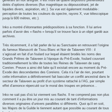
générant un flux antigrav. Il est muni de quatre dispositifs préhenseurs
dotés d’options diverses (flux magnétique ou dépoussiérant, jet de
liquides divers, aspiration, etc.). Sa vue est également modulable·:
perception de toutes les couleurs du spectre, rayons X, vue télescopique
jusqu’à 600 mètres, etc.).
Inko a montré d’étonnantes prédispositions à sa fonction. Il lui arrive
parfois d’avoir des «·flashs·» lorsqu’il se trouve face à un objet gardé aux
archives.
Très récemment, il a fait parler de lui au Sanctuaire en retrouvant l’origine
du fameux Manuscrit de Tissu Blanc et Noir de Talaveen VIII·: il
s’agissait en fait d’un foulard sur lequel étaient brodés les noms des
Grands Prêtres de Talaveen à l’époque du Pré-Exode, foulard couvrant
traditionnellement la tête de toutes les Reines de Talaveen de sang
Coreïen. Preuve a ainsi été faite qu’il existait encore au moment du Pré-
Exode des descendantes des Coreïens. Cela n’a l’air de rien, pourtant
cette information a définitivement fait basculer un conflit ancestral dans le
secteur de Talaveen au profit d’un système rattaché à l’AG, par simple
effet d’annonce répercuté sur le moral des troupes en présence...
Inko ne sait pas d’où lui viennent ses flashs. Il ne comprend pas non plus
comment il a pu être un jour mis au courant de tant d’informations
diverses originaires d’univers parallèles si différents. Quoi qu’il en soit,
les Majors de la Guilde le tiennent autant que possible au courant de tous