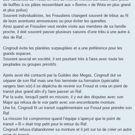
de buffles à six pâtes ressemblant aux «·Borms·» de Wota en plus grand
et plus poilus)
Souvent individualistes, les Frouuliens changent souvent de tribus au fil
de leurs aventures amoureuses ou pour éviter les querelles.
Ainsi quand un Frouulien veut rendre visite aux membres de sa famille
proche, il doit souvent passer plusieurs saisons d’une tribu à une autre à
dos de Raf…
Cingroull évite les planètes surpeuplées et a une préférence pour les
grands espaces.
Souvent asocial en société, il est pourtant très à l'aise avec toute les
peuplades ou groupes primitifs
Après avoir été contacté par la Guildes des Megas, Cingroull dut se
séparer de son Raf mais une fois terminée sa formation (spécialité
rangers bien sûr) il se dépêcha de revenir sur Frouul et créa un point de
transit plus grand afin d’y faire passer un Raf.
Par la suite, lorsqu'il partit en mission, il y eut des disputes avec son
Major qui refusa de le voir partir avec son encombrante monture.
Une foi, Cingroull fit un transit supplémentaire sur Frouul pour prendre son
Raf.
La mission fut compromise quand l’équipe s’aperçut que le point de
transit «·B·» était trop petit pour le retour du Raf.
Cingroull refusa d'abandonner sa monture et il prit sur lui de créer un autre
point de transit…