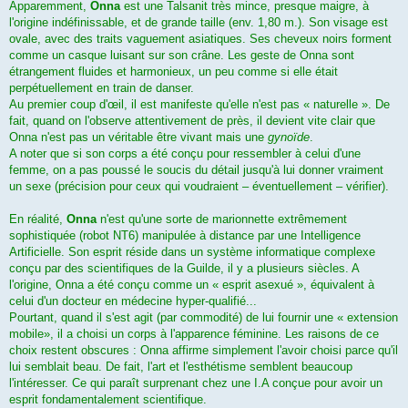
Apparemment,
Onna
est une Talsanit très mince, presque maigre, à
l'origine indéfinissable, et de grande taille (env. 1,80 m.). Son visage est
ovale, avec des traits vaguement asiatiques. Ses cheveux noirs forment
comme un casque luisant sur son crâne. Les geste de Onna sont
étrangement fluides et harmonieux, un peu comme si elle était
perpétuellement en train de danser.
Au premier coup d'œil, il est manifeste qu'elle n'est pas « naturelle ». De
fait, quand on l'observe attentivement de près, il devient vite clair que
Onna n'est pas un véritable être vivant mais une
gynoïde
.
A noter que si son corps a été conçu pour ressembler à celui d'une
femme, on a pas poussé le soucis du détail jusqu'à lui donner vraiment
un sexe (précision pour ceux qui voudraient – éventuellement – vérifier).
En réalité,
Onna
n'est qu'une sorte de marionnette extrêmement
sophistiquée (robot NT6) manipulée à distance par une Intelligence
Artificielle. Son esprit réside dans un système informatique complexe
conçu par des scientifiques de la Guilde, il y a plusieurs siècles. A
l'origine, Onna a été conçu comme un « esprit asexué », équivalent à
celui d'un docteur en médecine hyper-qualifié...
Pourtant, quand il s'est agit (par commodité) de lui fournir une « extension
mobile», il a choisi un corps à l'apparence féminine. Les raisons de ce
choix restent obscures : Onna affirme simplement l'avoir choisi parce qu'il
lui semblait beau. De fait, l'art et l'esthétisme semblent beaucoup
l'intéresser. Ce qui paraît surprenant chez une I.A conçue pour avoir un
esprit fondamentalement scientifique.