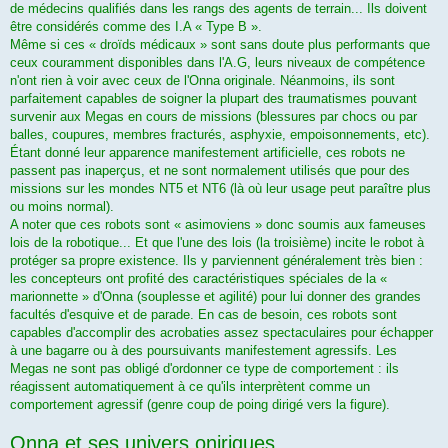
de médecins qualifiés dans les rangs des agents de terrain... Ils doivent
être considérés comme des I.A « Type B ».
Même si ces « droïds médicaux » sont sans doute plus performants que
ceux couramment disponibles dans l'A.G, leurs niveaux de compétence
n'ont rien à voir avec ceux de l'Onna originale. Néanmoins, ils sont
parfaitement capables de soigner la plupart des traumatismes pouvant
survenir aux Megas en cours de missions (blessures par chocs ou par
balles, coupures, membres fracturés, asphyxie, empoisonnements, etc).
Étant donné leur apparence manifestement artificielle, ces robots ne
passent pas inaperçus, et ne sont normalement utilisés que pour des
missions sur les mondes NT5 et NT6 (là où leur usage peut paraître plus
ou moins normal).
A noter que ces robots sont « asimoviens » donc soumis aux fameuses
lois de la robotique... Et que l'une des lois (la troisième) incite le robot à
protéger sa propre existence. Ils y parviennent généralement très bien :
les concepteurs ont profité des caractéristiques spéciales de la «
marionnette » d'Onna (souplesse et agilité) pour lui donner des grandes
facultés d'esquive et de parade. En cas de besoin, ces robots sont
capables d'accomplir des acrobaties assez spectaculaires pour échapper
à une bagarre ou à des poursuivants manifestement agressifs. Les
Megas ne sont pas obligé d'ordonner ce type de comportement : ils
réagissent automatiquement à ce qu'ils interprètent comme un
comportement agressif (genre coup de poing dirigé vers la figure).
Onna et ses univers oniriques.