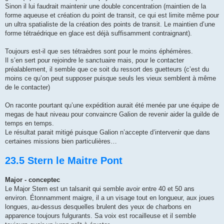
Sinon il lui faudrait maintenir une double concentration (maintien de la
forme aqueuse et création du point de transit, ce qui est limite même pour
un ultra spatialiste de la création des points de transit. Le maintien d’une
forme tétraédrique en glace est déjà suffisamment contraignant).
Toujours est-il que ses tétraèdres sont pour le moins éphémères.
Il s’en sert pour rejoindre le sanctuaire mais, pour le contacter
préalablement, il semble que ce soit du ressort des guetteurs (c’est du
moins ce qu’on peut supposer puisque seuls les vieux semblent à même
de le contacter)
On raconte pourtant qu’une expédition aurait été menée par une équipe de
megas de haut niveau pour convaincre Galion de revenir aider la guilde de
temps en temps.
Le résultat parait mitigé puisque Galion n’accepte d’intervenir que dans
certaines missions bien particulières…
23.5 Stern le Maitre Pont
Major - conceptec
Le Major Stern est un talsanit qui semble avoir entre 40 et 50 ans
environ. Étonnamment maigre, il a un visage tout en longueur, aux joues
longues, au-dessus desquelles brulent des yeux de charbons en
apparence toujours fulgurants. Sa voix est rocailleuse et il semble