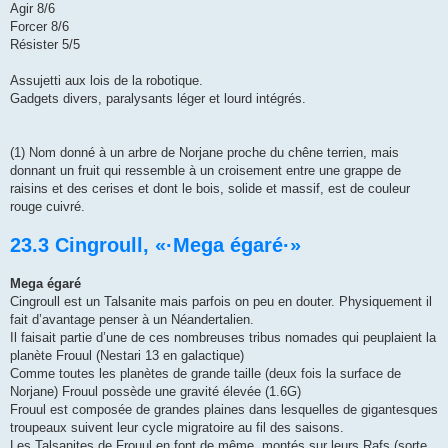
Agir 8/6
Forcer 8/6
Résister 5/5
Assujetti aux lois de la robotique.
Gadgets divers, paralysants léger et lourd intégrés.
(1) Nom donné à un arbre de Norjane proche du chêne terrien, mais
donnant un fruit qui ressemble à un croisement entre une grappe de
raisins et des cerises et dont le bois, solide et massif, est de couleur
rouge cuivré.
23.3 Cingroull, «·Mega égaré·»
Mega égaré
Cingroull est un Talsanite mais parfois on peu en douter. Physiquement il
fait d’avantage penser à un Néandertalien.
Il faisait partie d’une de ces nombreuses tribus nomades qui peuplaient la
planète Frouul (Nestari 13 en galactique)
Comme toutes les planètes de grande taille (deux fois la surface de
Norjane) Frouul possède une gravité élevée (1.6G)
Frouul est composée de grandes plaines dans lesquelles de gigantesques
troupeaux suivent leur cycle migratoire au fil des saisons.
Les Talsanites de Frouul en font de même, montés sur leurs Rafs (sorte