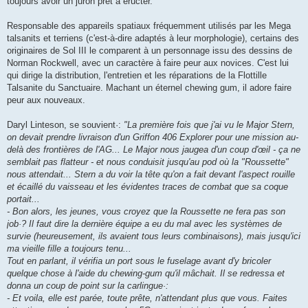
toujours avoir un juron prêt à éructer.
Responsable des appareils spatiaux fréquemment utilisés par les Mega
talsanits et terriens (c'est-à-dire adaptés à leur morphologie), certains des
originaires de Sol III le comparent à un personnage issu des dessins de
Norman Rockwell, avec un caractère à faire peur aux novices. C'est lui
qui dirige la distribution, l'entretien et les réparations de la Flottille
Talsanite du Sanctuaire. Machant un éternel chewing gum, il adore faire
peur aux nouveaux.
Daryl Linteson, se souvient·:
"La première fois que j'ai vu le Major Stern,
on devait prendre livraison d'un Griffon 406 Explorer pour une mission au-
delà des frontières de l'AG... Le Major nous jaugea d'un coup d'œil - ça ne
semblait pas flatteur - et nous conduisit jusqu'au pod où la "Roussette"
nous attendait... Stern a du voir la tête qu'on a fait devant l'aspect rouille
et écaillé du vaisseau et les évidentes traces de combat que sa coque
portait...
- Bon alors, les jeunes, vous croyez que la Roussette ne fera pas son
job·? Il faut dire la dernière équipe a eu du mal avec les systèmes de
survie (heureusement, ils avaient tous leurs combinaisons), mais jusqu'ici
ma vieille fille a toujours tenu...
Tout en parlant, il vérifia un port sous le fuselage avant d'y bricoler
quelque chose à l'aide du chewing-gum qu'il mâchait. Il se redressa et
donna un coup de point sur la carlingue·:
- Et voila, elle est parée, toute prête, n'attendant plus que vous. Faites