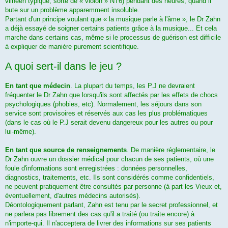
vilnéen typique, sorte de « violon » NT6) pendant des heures, quand il
bute sur un problème apparemment insoluble.
Partant d'un principe voulant que « la musique parle à l'âme », le Dr Zahn
a déjà essayé de soigner certains patients grâce à la musique... Et cela
marche dans certains cas, même si le processus de guérison est difficile
à expliquer de manière purement scientifique.
A quoi sert-il dans le jeu ?
En tant que médecin
. La plupart du temps, les P.J ne devraient
fréquenter le Dr Zahn que lorsqu'ils sont affectés par les effets de chocs
psychologiques (phobies, etc). Normalement, les séjours dans son
service sont provisoires et réservés aux cas les plus problématiques
(dans le cas où le P.J serait devenu dangereux pour les autres ou pour
lui-même).
En tant que source de renseignements
. De manière réglementaire, le
Dr Zahn ouvre un dossier médical pour chacun de ses patients, où une
foule d'informations sont enregistrées : données personnelles,
diagnostics, traitements, etc. Ils sont considérés comme confidentiels,
ne peuvent pratiquement être consultés par personne (à part les Vieux et,
éventuellement, d'autres médecins autorisés).
Déontologiquement parlant, Zahn est tenu par le secret professionnel, et
ne parlera pas librement des cas qu'il a traité (ou traite encore) à
n'importe-qui. Il n'acceptera de livrer des informations sur ses patients