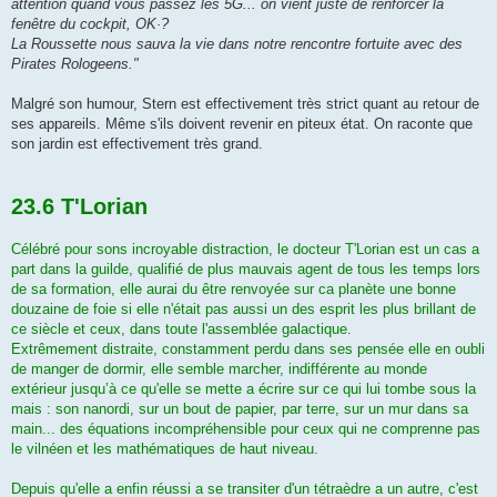
attention quand vous passez les 5G... on vient juste de renforcer la
fenêtre du cockpit, OK·?
La Roussette nous sauva la vie dans notre rencontre fortuite avec des
Pirates Rologeens."
Malgré son humour, Stern est effectivement très strict quant au retour de
ses appareils. Même s'ils doivent revenir en piteux état. On raconte que
son jardin est effectivement très grand.
23.6 T'Lorian
Célébré pour sons incroyable distraction, le docteur T'Lorian est un cas a
part dans la guilde, qualifié de plus mauvais agent de tous les temps lors
de sa formation, elle aurai du être renvoyée sur ca planète une bonne
douzaine de foie si elle n'était pas aussi un des esprit les plus brillant de
ce siècle et ceux, dans toute l'assemblée galactique.
Extrêmement distraite, constamment perdu dans ses pensée elle en oubli
de manger de dormir, elle semble marcher, indifférente au monde
extérieur jusqu’à ce qu'elle se mette a écrire sur ce qui lui tombe sous la
mais : son nanordi, sur un bout de papier, par terre, sur un mur dans sa
main... des équations incompréhensible pour ceux qui ne comprenne pas
le vilnéen et les mathématiques de haut niveau.
Depuis qu'elle a enfin réussi a se transiter d'un tétraèdre a un autre, c'est