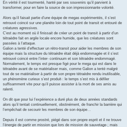
En vérité il est tourmenté, hanté par ses souvenirs qu’il parvient à
transformer, pour en faire la source de son impressionnante volonté.
Alors qu’il faisait partie d’une équipe de megas expérimentés, il s’est
retrouvé coincé sur une planète loin de tout point de transit et entouré de
créatures agressives.
C’est au moment où il finissait de créer un point de transit à partir d’un
tétraèdre fait en argile locale encore humide, que les créatures sont
passées à l’attaque.
Galion a tenté d’effectuer un rétro-transit pour aider les membres de son
équipe mais la structure du tétraèdre était déjà endommagée et il s’est
retrouvé coincé entre l’inter- continuum et son tétraèdre endommagé.
Normalement, le temps est presque figé pour le mega qui est dans le
tétraèdre avant de se matérialiser mais, comme Galion a tenté malgré
tout de se matérialiser à partir de son propre tétraèdre rendu inutilisable,
un phénomène curieux s’est produit·: le temps s’est mis à défiler
suffisamment vite pour qu’il puisse assister à la mort de ses amis au
ralenti.
On dit que pour lui l’expérience a duré plus de deux années standards
alors qu’il tentait continuellement, obstinément, de franchir la barrière qui
l’empêchait de secourir les membres de son équipe…
Depuis il est comme prostré, piégé dans son propre esprit et il ne trouve
l’énergie de partir en mission que lors de mission de sauvetage·; mais