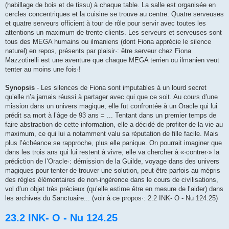
(habillage de bois et de tissu) à chaque table. La salle est organisée en
cercles concentriques et la cuisine se trouve au centre. Quatre serveu­ses
et quatre serveurs officient à tour de rôle pour servir avec toutes les
attentions un maximum de trente clients. Les serveurs et serveuses sont
tous des MEGA humains ou ilma­niens (dont Fiona apprécie le si­lence
naturel) en repos, présents par plaisir·: être serveur chez Fiona
Mazzotirelli est une aven­ture que chaque MEGA terrien ou ilmanien veut
tenter au moins une fois·!
Synopsis
- Les silences de Fiona sont imputables à un lourd secret
qu’elle n’a jamais réussi à partager avec qui que ce soit. Au cours d’une
mission dans un univers magique, elle fut confrontée à un Oracle qui lui
prédit sa mort à l’âge de 93 ans = ... Tentant dans un premier temps de
faire abstraction de cette information, elle a décidé de profiter de la vie au
maximum, ce qui lui a notamment valu sa réputation de fille facile. Mais
plus l’échéance se rapproche, plus elle panique. On pourrait imaginer que
dans les trois ans qui lui restent à vivre, elle va chercher à «·contrer·» la
prédiction de l’Oracle·: démission de la Guilde, voyage dans des univers
magiques pour tenter de trouver une solution, peut-être parfois au mépris
des règles élémentaires de non-ingérence dans le cours de civilisations,
vol d’un objet très précieux (qu’elle estime être en mesure de l’aider) dans
les archives du Sanctuaire... (voir à ce propos·: 2.2 INK- O - Nu 124.25)
23.2 INK- O - Nu 124.25