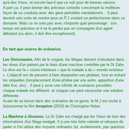
qu'à des Vieux, et encore faut-il que ce soit pour de bonnes raisons.
A part ça, il peut donner des précieux conseils concernant la meilleure
façon de se conduire avec des gens perturbés mentalement... Il peut
devenir une sorte de mentor pour un P.J voulant se perfectionner dans ce
domaine. Mais ce ne sera pas avec n'importe quel personnage : son
temps est précieux et il ne le perdra pas en compagnie d'un agent
débutant (ou alors, il doit être exceptionnel).
En tant que source de scénarios.
Les Onironautes.
Afin de le soigner, les Megas doivent s'introduire dans
les rêves d'un patient par le biais d'une machine contrôlée par le Dr Zahn.
Le rêve est la « vision intérieure » que le malade a du « monde extérieur
». L'objectif est de parvenir à faire disparaître ses phobies, tout en évitant
les séquelles (remplacement d'une phobie par une autre, apparition d'une
idée fixe, etc)... Il peut y avoir une infinité de scénarios possibles :
chaque malade est différent, et chaque cas peut nécessiter une solution
différente.
Avant de se lancer dans des scénarios de ce genre, le M.J est invité à
(re)visionner le film
Inception
(2010) de Christopher Nolan.
La Machine à illusions.
Le Dr Zahn est chargé par les Vieux de tirer des
informations d'un Mega renégat. Il a une très forte volonté et refusera de
parler si l'on utilise des moyens ordinaires (et, évidemment, pas question