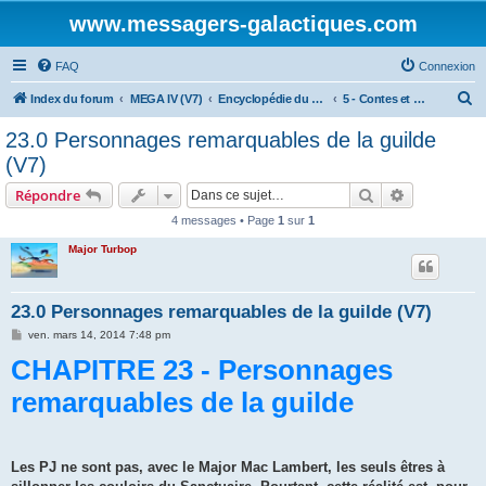
www.messagers-galactiques.com
FAQ
Connexion
R
Index du forum
MEGA IV (V7)
Encyclopédie du Messager Galactique (V7)
5 - Contes et Légendes du Continuum
e
23.0 Personnages remarquables de la guilde
c
(V7)
h
Rechercher
Recherche 
Répondre
e
4 messages • Page
1
sur
1
r
Major Turbop
c
h
e
23.0 Personnages remarquables de la guilde (V7)
r
M
ven. mars 14, 2014 7:48 pm
e
CHAPITRE 23 - Personnages
s
s
a
remarquables de la guilde
g
e
Les PJ ne sont pas, avec le Ma­jor Mac Lambert, les seuls êtres à