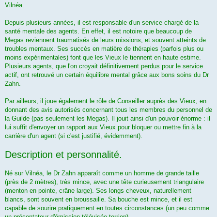
Vilnéa.
Depuis plusieurs années, il est responsable d'un service chargé de la
santé mentale des agents. En effet, il est notoire que beaucoup de
Megas reviennent traumatisés de leurs missions, et souvent atteints de
troubles mentaux. Ses succès en matière de thérapies (parfois plus ou
moins expérimentales) font que les Vieux le tiennent en haute estime.
Plusieurs agents, que l'on croyait définitivement perdus pour le service
actif, ont retrouvé un certain équilibre mental grâce aux bons soins du Dr
Zahn.
Par ailleurs, il joue également le rôle de Conseiller auprès des Vieux, en
donnant des avis autorisés concernant tous les membres du personnel de
la Guilde (pas seulement les Megas). Il jouit ainsi d'un pouvoir énorme : il
lui suffit d'envoyer un rapport aux Vieux pour bloquer ou mettre fin à la
carrière d'un agent (si c'est justifié, évidemment).
Description et personnalité.
Né sur Vilnéa, le Dr Zahn apparaît comme un homme de grande taille
(près de 2 mètres), très mince, avec une tête curieusement triangulaire
(menton en pointe, crâne large). Ses longs cheveux, naturellement
blancs, sont souvent en broussaille. Sa bouche est mince, et il est
capable de sourire pratiquement en toutes circonstances (un peu comme
un présentateur d'émission télévisée terrien).