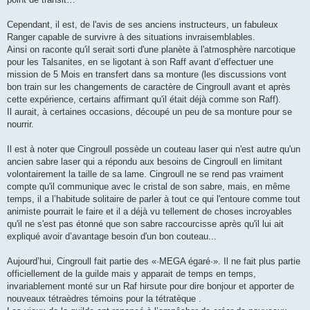
Cependant, il est, de l'avis de ses anciens instructeurs, un fabuleux
Ranger capable de survivre à des situations invraisemblables.
Ainsi on raconte qu'il serait sorti d'une planète à l'atmosphère narcotique
pour les Talsanites, en se ligotant à son Raff avant d’effectuer une
mission de 5 Mois en transfert dans sa monture (les discussions vont
bon train sur les changements de caractère de Cingroull avant et après
cette expérience, certains affirmant qu'il était déjà comme son Raff).
Il aurait, à certaines occasions, découpé un peu de sa monture pour se
nourrir.
Il est à noter que Cingroull possède un couteau laser qui n'est autre qu'un
ancien sabre laser qui a répondu aux besoins de Cingroull en limitant
volontairement la taille de sa lame. Cingroull ne se rend pas vraiment
compte qu'il communique avec le cristal de son sabre, mais, en même
temps, il a l’habitude solitaire de parler à tout ce qui l'entoure comme tout
animiste pourrait le faire et il a déjà vu tellement de choses incroyables
qu'il ne s'est pas étonné que son sabre raccourcisse après qu'il lui ait
expliqué avoir d’avantage besoin d'un bon couteau...
Aujourd’hui, Cingroull fait partie des «·MEGA égaré·». Il ne fait plus partie
officiellement de la guilde mais y apparait de temps en temps,
invariablement monté sur un Raf hirsute pour dire bonjour et apporter de
nouveaux tétraèdres témoins pour la tétratèque .