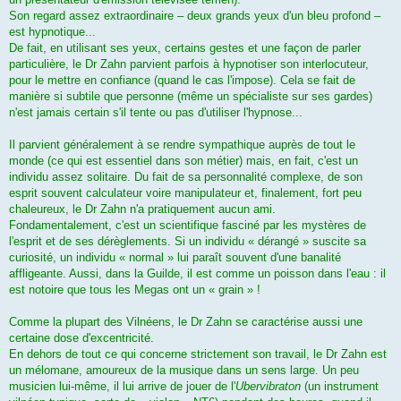
Son regard assez extraordinaire – deux grands yeux d'un bleu profond –
est hypnotique...
De fait, en utilisant ses yeux, certains gestes et une façon de parler
particulière, le Dr Zahn parvient parfois à hypnotiser son interlocuteur,
pour le mettre en confiance (quand le cas l'impose). Cela se fait de
manière si subtile que personne (même un spécialiste sur ses gardes)
n'est jamais certain s'il tente ou pas d'utiliser l'hypnose...
Il parvient généralement à se rendre sympathique auprès de tout le
monde (ce qui est essentiel dans son métier) mais, en fait, c'est un
individu assez solitaire. Du fait de sa personnalité complexe, de son
esprit souvent calculateur voire manipulateur et, finalement, fort peu
chaleureux, le Dr Zahn n'a pratiquement aucun ami.
Fondamentalement, c'est un scientifique fasciné par les mystères de
l'esprit et de ses dérèglements. Si un individu « dérangé » suscite sa
curiosité, un individu « normal » lui paraît souvent d'une banalité
affligeante. Aussi, dans la Guilde, il est comme un poisson dans l'eau : il
est notoire que tous les Megas ont un « grain » !
Comme la plupart des Vilnéens, le Dr Zahn se caractérise aussi une
certaine dose d'excentricité.
En dehors de tout ce qui concerne strictement son travail, le Dr Zahn est
un mélomane, amoureux de la musique dans un sens large. Un peu
musicien lui-même, il lui arrive de jouer de l'
Ubervibraton
(un instrument