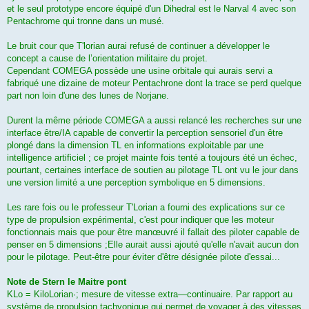
et le seul prototype encore équipé d'un Dihedral est le Narval 4 avec son
Pentachrome qui tronne dans un musé.
Le bruit cour que T'lorian aurai refusé de continuer a développer le
concept a cause de l’orientation militaire du projet.
Cependant COMEGA possède une usine orbitale qui aurais servi a
fabriqué une dizaine de moteur Pentachrone dont la trace se perd quelque
part non loin d'une des lunes de Norjane.
Durent la même période COMEGA a aussi relancé les recherches sur une
interface être/IA capable de convertir la perception sensoriel d'un être
plongé dans la dimension TL en informations exploitable par une
intelligence artificiel ; ce projet mainte fois tenté a toujours été un échec,
pourtant, certaines interface de soutien au pilotage TL ont vu le jour dans
une version limité a une perception symbolique en 5 dimensions.
Les rare fois ou le professeur T'Lorian a fourni des explications sur ce
type de propulsion expérimental, c'est pour indiquer que les moteur
fonctionnais mais que pour être manœuvré il fallait des piloter capable de
penser en 5 dimensions ;Elle aurait aussi ajouté qu'elle n'avait aucun don
pour le pilotage. Peut-être pour éviter d'être désignée pilote d'essai...
Note de Stern le Maitre pont
KLo = KiloLorian·; mesure de vitesse ex­tra—continuaire. Par rapport au
système de propulsion tachyonique qui permet de voyager à des vitesses