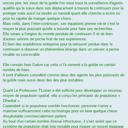
encore pire, les vieux de la guilde l'on mise sous la surveillance d'agents
qualifié qui la suive dans ses déplacement a travers le continuum pour la
protéger mais aussi lui tendre un nanordi quant elle cherche a écrire ou
pour lui rapeler de manger quelque chose...
Mais voilà, dans l’inter-continuum, ses équations prenne vie et c'est le
moyen le plus puissant qu'elle a trouvée pour faire ses recherches.
Elle serais a l'origine du monde pendule de continuum II et de bien
d'autres univers de poche fruit de ses expériences.
Et bien des expéditions entreprise pour la retrouver perdue dans le
continuum a observer un phénomène étrange dans un univers a penne
vivable ou concevable
Elle connais bien Galion car celui ci l'a ramené a la guilde un certain
nombre de foies.
Il sont d’ailleurs considéré comme deux des agents les plus puissants de
la guilde mais aussi deux des des plus instables.
Quant Le Professeur T'Lorian a été sollicité pour développer un nouveau
moyen de propulsion spatial, elle a conçu les principes du propulseur «
Dihedral ».
Cependant si le propulseur semble fonctionner, personne n'arive a
maitriser suffisamment cette technologie pour en faire quelque chose
d'exploitable commercialement parlent.
Au bout d'un certain nombre d'essai infructueux, il s'est avéré que ce
système de propulsion était trop instable pour risquer un nouvel équipage