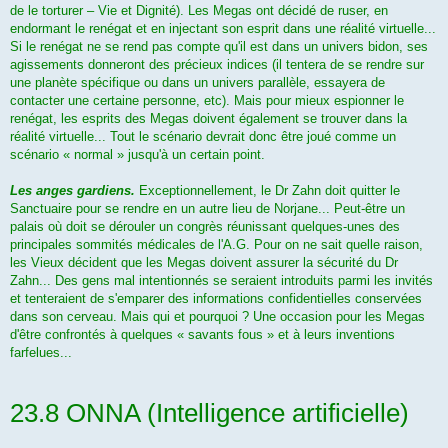
de le torturer – Vie et Dignité). Les Megas ont décidé de ruser, en
endormant le renégat et en injectant son esprit dans une réalité virtuelle...
Si le renégat ne se rend pas compte qu'il est dans un univers bidon, ses
agissements donneront des précieux indices (il tentera de se rendre sur
une planète spécifique ou dans un univers parallèle, essayera de
contacter une certaine personne, etc). Mais pour mieux espionner le
renégat, les esprits des Megas doivent également se trouver dans la
réalité virtuelle... Tout le scénario devrait donc être joué comme un
scénario « normal » jusqu'à un certain point.
Les anges gardiens.
Exceptionnellement, le Dr Zahn doit quitter le
Sanctuaire pour se rendre en un autre lieu de Norjane... Peut-être un
palais où doit se dérouler un congrès réunissant quelques-unes des
principales sommités médicales de l'A.G. Pour on ne sait quelle raison,
les Vieux décident que les Megas doivent assurer la sécurité du Dr
Zahn... Des gens mal intentionnés se seraient introduits parmi les invités
et tenteraient de s'emparer des informations confidentielles conservées
dans son cerveau. Mais qui et pourquoi ? Une occasion pour les Megas
d'être confrontés à quelques « savants fous » et à leurs inventions
farfelues...
23.8 ONNA (Intelligence artificielle)