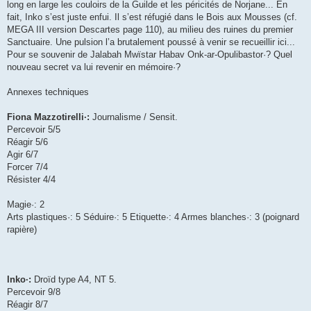
long en large les couloirs de la Guilde et les péricités de Norjane... En
fait, Inko s’est juste enfui. Il s’est réfugié dans le Bois aux Mousses (cf.
MEGA III version Descartes page 110), au milieu des ruines du premier
Sanctuaire. Une pulsion l’a brutalement poussé à venir se recueillir ici...
Pour se souvenir de Jalabah Mwïstar Habav Onk-ar-Opulibastor·? Quel
nouveau secret va lui revenir en mémoire·?
Annexes techniques
Fiona Mazzotirelli·:
Journalisme / Sensit.
Percevoir 5/5
Réagir 5/6
Agir 6/7
Forcer 7/4
Résister 4/4
Magie·: 2
Arts plastiques·: 5 Séduire·: 5 Etiquette·: 4 Armes blanches·: 3 (poignard
rapière)
Inko·:
Droïd type A4, NT 5.
Percevoir 9/8
Réagir 8/7