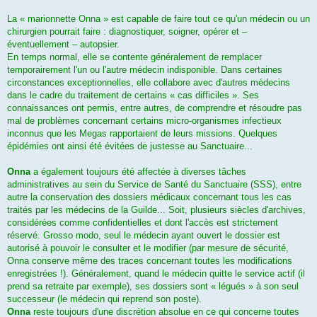
La « marionnette Onna » est capable de faire tout ce qu'un médecin ou un
chirurgien pourrait faire : diagnostiquer, soigner, opérer et –
éventuellement – autopsier.
En temps normal, elle se contente généralement de remplacer
temporairement l'un ou l'autre médecin indisponible. Dans certaines
circonstances exceptionnelles, elle collabore avec d'autres médecins
dans le cadre du traitement de certains « cas difficiles ». Ses
connaissances ont permis, entre autres, de comprendre et résoudre pas
mal de problèmes concernant certains micro-organismes infectieux
inconnus que les Megas rapportaient de leurs missions. Quelques
épidémies ont ainsi été évitées de justesse au Sanctuaire...
Onna
a également toujours été affectée à diverses tâches
administratives au sein du Service de Santé du Sanctuaire (SSS), entre
autre la conservation des dossiers médicaux concernant tous les cas
traités par les médecins de la Guilde... Soit, plusieurs siècles d'archives,
considérées comme confidentielles et dont l'accès est strictement
réservé. Grosso modo, seul le médecin ayant ouvert le dossier est
autorisé à pouvoir le consulter et le modifier (par mesure de sécurité,
Onna conserve même des traces concernant toutes les modifications
enregistrées !). Généralement, quand le médecin quitte le service actif (il
prend sa retraite par exemple), ses dossiers sont « légués » à son seul
successeur (le médecin qui reprend son poste).
Onna
reste toujours d'une discrétion absolue en ce qui concerne toutes