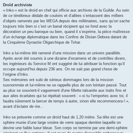
Droïd archiviste
«·Inko·» est le droïd en chef qui officie aux archives de la Guilde. Au sein
de ce ténébreux dédale de couloirs et d’allées s’entassent des milliers
d’objets ramenés par les MEGA depuis des millénaires, sans qu’on sache
toujours très bien si c’est un banal récipient qui se fond avec la
décoration un peu baroque ou bien, quand il s’exprime, la pièce maîtresse
d’un échange diplomatique dans les Confins de Distan Debora datant de
la Cinquième Dynastie Oligarchique de Tshar.
Inko a lui-même été ramené d’une mission dans un univers parallèle.
Après avoir été soumis à une dizaine d’examens et de contrôles divers,
les ingénieurs du Service M ont suggéré de lui attribuer la fonction qu’il
occupe aujourd’hui depuis 236 ans. On ne sait pas grand chose de
l’origine d’Inko.
Ses mémoires ont subi de sérieux dommages lors de la mission
susnommée et lui-même ne se rappelle plus de son lointain passé. Tout
au plus se souvient-il vaguement d'une fillette talsanite aux traits fins et
aux ailes écarlates qui lui répétait souvent·: «·si tu l’emportes avec toi, il
faudra sûrement la bercer de temps à autre, sinon elle recommencera·!·»,
avant d’éclater de rire...
Inko se présente comme un droïd haut de 1,20 mètre. Sa tête est une
sphère munie d’une large visière de verre opaque derrière laquelle on
devine une faible lueur bleue. Son corps se termine par une demi-sphère