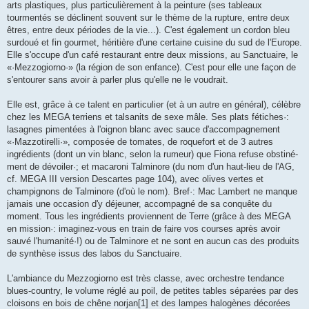
arts plastiques, plus particulièrement à la peinture (ses tableaux
tourmentés se déclinent souvent sur le thème de la rupture, entre deux
êtres, entre deux périodes de la vie...). C'est également un cordon bleu
surdoué et fin gourmet, héritière d'une certaine cuisine du sud de l'Europe.
Elle s'occupe d'un café restaurant entre deux missions, au Sanctuaire, le
«·Mezzogiorno·» (la région de son enfance). C'est pour elle une façon de
s'entourer sans avoir à parler plus qu'elle ne le voudrait.
Elle est, grâce à ce talent en particulier (et à un autre en général), célèbre
chez les MEGA terriens et talsanits de sexe mâle. Ses plats fétiches·:
lasagnes pimen­tées à l'oignon blanc avec sauce d'accompagnement
«·Mazzotirelli·», composée de tomates, de roque­fort et de 3 autres
ingrédients (dont un vin blanc, selon la ru­meur) que Fiona refuse obstiné­
ment de dévoiler·; et macaroni Talminore (du nom d'un haut-lieu de l'AG,
cf. MEGA III version Des­cartes page 104), avec olives ver­tes et
champignons de Talminore (d'où le nom). Bref·: Mac Lambert ne manque
jamais une occasion d'y déjeuner, accompagné de sa conquête du
moment. Tous les ingrédients proviennent de Terre (grâce à des MEGA
en mission·: imaginez-vous en train de faire vos courses après avoir
sauvé l'humanité·!) ou de Talminore et ne sont en aucun cas des produits
de synthèse issus des labos du Sanctuaire.
L'ambiance du Mezzogiorno est très classe, avec orchestre tendance
blues-country, le volume réglé au poil, de petites tables séparées par des
cloisons en bois de chêne norjan[1] et des lampes halogènes décorées