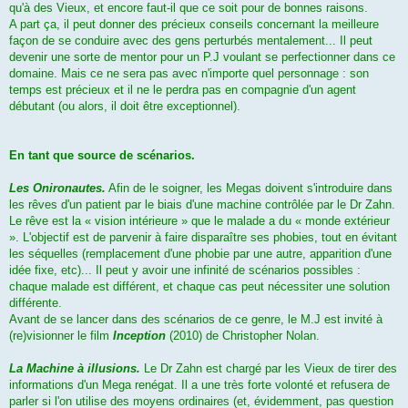
qu'à des Vieux, et encore faut-il que ce soit pour de bonnes raisons.
A part ça, il peut donner des précieux conseils concernant la meilleure
façon de se conduire avec des gens perturbés mentalement... Il peut
devenir une sorte de mentor pour un P.J voulant se perfectionner dans ce
domaine. Mais ce ne sera pas avec n'importe quel personnage : son
temps est précieux et il ne le perdra pas en compagnie d'un agent
débutant (ou alors, il doit être exceptionnel).
En tant que source de scénarios.
Les Onironautes.
Afin de le soigner, les Megas doivent s'introduire dans
les rêves d'un patient par le biais d'une machine contrôlée par le Dr Zahn.
Le rêve est la « vision intérieure » que le malade a du « monde extérieur
». L'objectif est de parvenir à faire disparaître ses phobies, tout en évitant
les séquelles (remplacement d'une phobie par une autre, apparition d'une
idée fixe, etc)... Il peut y avoir une infinité de scénarios possibles :
chaque malade est différent, et chaque cas peut nécessiter une solution
différente.
Avant de se lancer dans des scénarios de ce genre, le M.J est invité à
(re)visionner le film
Inception
(2010) de Christopher Nolan.
La Machine à illusions.
Le Dr Zahn est chargé par les Vieux de tirer des
informations d'un Mega renégat. Il a une très forte volonté et refusera de
parler si l'on utilise des moyens ordinaires (et, évidemment, pas question