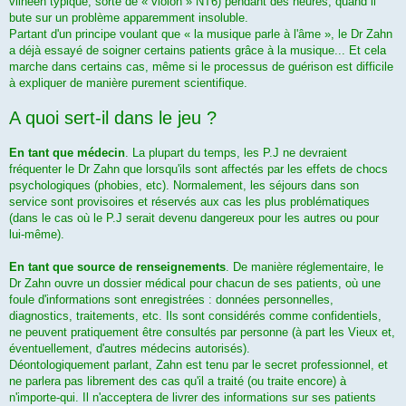
vilnéen typique, sorte de « violon » NT6) pendant des heures, quand il
bute sur un problème apparemment insoluble.
Partant d'un principe voulant que « la musique parle à l'âme », le Dr Zahn
a déjà essayé de soigner certains patients grâce à la musique... Et cela
marche dans certains cas, même si le processus de guérison est difficile
à expliquer de manière purement scientifique.
A quoi sert-il dans le jeu ?
En tant que médecin
. La plupart du temps, les P.J ne devraient
fréquenter le Dr Zahn que lorsqu'ils sont affectés par les effets de chocs
psychologiques (phobies, etc). Normalement, les séjours dans son
service sont provisoires et réservés aux cas les plus problématiques
(dans le cas où le P.J serait devenu dangereux pour les autres ou pour
lui-même).
En tant que source de renseignements
. De manière réglementaire, le
Dr Zahn ouvre un dossier médical pour chacun de ses patients, où une
foule d'informations sont enregistrées : données personnelles,
diagnostics, traitements, etc. Ils sont considérés comme confidentiels,
ne peuvent pratiquement être consultés par personne (à part les Vieux et,
éventuellement, d'autres médecins autorisés).
Déontologiquement parlant, Zahn est tenu par le secret professionnel, et
ne parlera pas librement des cas qu'il a traité (ou traite encore) à
n'importe-qui. Il n'acceptera de livrer des informations sur ses patients