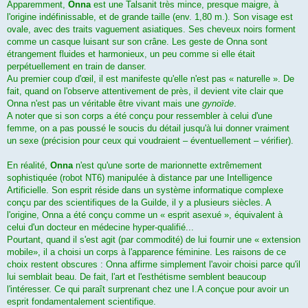
Apparemment,
Onna
est une Talsanit très mince, presque maigre, à
l'origine indéfinissable, et de grande taille (env. 1,80 m.). Son visage est
ovale, avec des traits vaguement asiatiques. Ses cheveux noirs forment
comme un casque luisant sur son crâne. Les geste de Onna sont
étrangement fluides et harmonieux, un peu comme si elle était
perpétuellement en train de danser.
Au premier coup d'œil, il est manifeste qu'elle n'est pas « naturelle ». De
fait, quand on l'observe attentivement de près, il devient vite clair que
Onna n'est pas un véritable être vivant mais une
gynoïde
.
A noter que si son corps a été conçu pour ressembler à celui d'une
femme, on a pas poussé le soucis du détail jusqu'à lui donner vraiment
un sexe (précision pour ceux qui voudraient – éventuellement – vérifier).
En réalité,
Onna
n'est qu'une sorte de marionnette extrêmement
sophistiquée (robot NT6) manipulée à distance par une Intelligence
Artificielle. Son esprit réside dans un système informatique complexe
conçu par des scientifiques de la Guilde, il y a plusieurs siècles. A
l'origine, Onna a été conçu comme un « esprit asexué », équivalent à
celui d'un docteur en médecine hyper-qualifié...
Pourtant, quand il s'est agit (par commodité) de lui fournir une « extension
mobile», il a choisi un corps à l'apparence féminine. Les raisons de ce
choix restent obscures : Onna affirme simplement l'avoir choisi parce qu'il
lui semblait beau. De fait, l'art et l'esthétisme semblent beaucoup
l'intéresser. Ce qui paraît surprenant chez une I.A conçue pour avoir un
esprit fondamentalement scientifique.