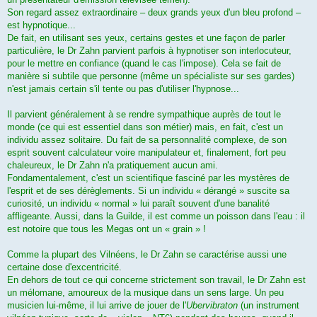
Son regard assez extraordinaire – deux grands yeux d'un bleu profond –
est hypnotique...
De fait, en utilisant ses yeux, certains gestes et une façon de parler
particulière, le Dr Zahn parvient parfois à hypnotiser son interlocuteur,
pour le mettre en confiance (quand le cas l'impose). Cela se fait de
manière si subtile que personne (même un spécialiste sur ses gardes)
n'est jamais certain s'il tente ou pas d'utiliser l'hypnose...
Il parvient généralement à se rendre sympathique auprès de tout le
monde (ce qui est essentiel dans son métier) mais, en fait, c'est un
individu assez solitaire. Du fait de sa personnalité complexe, de son
esprit souvent calculateur voire manipulateur et, finalement, fort peu
chaleureux, le Dr Zahn n'a pratiquement aucun ami.
Fondamentalement, c'est un scientifique fasciné par les mystères de
l'esprit et de ses dérèglements. Si un individu « dérangé » suscite sa
curiosité, un individu « normal » lui paraît souvent d'une banalité
affligeante. Aussi, dans la Guilde, il est comme un poisson dans l'eau : il
est notoire que tous les Megas ont un « grain » !
Comme la plupart des Vilnéens, le Dr Zahn se caractérise aussi une
certaine dose d'excentricité.
En dehors de tout ce qui concerne strictement son travail, le Dr Zahn est
un mélomane, amoureux de la musique dans un sens large. Un peu
musicien lui-même, il lui arrive de jouer de l'
Ubervibraton
(un instrument