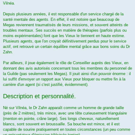
Vilnéa.
Depuis plusieurs années, il est responsable d'un service chargé de la
santé mentale des agents. En effet, il est notoire que beaucoup de
Megas reviennent traumatisés de leurs missions, et souvent atteints de
troubles mentaux. Ses succès en matière de thérapies (parfois plus ou
moins expérimentales) font que les Vieux le tiennent en haute estime.
Plusieurs agents, que l'on croyait définitivement perdus pour le service
actif, ont retrouvé un certain équilibre mental grâce aux bons soins du Dr
Zahn.
Par ailleurs, il joue également le rôle de Conseiller auprès des Vieux, en
donnant des avis autorisés concernant tous les membres du personnel de
la Guilde (pas seulement les Megas). Il jouit ainsi d'un pouvoir énorme : il
lui suffit d'envoyer un rapport aux Vieux pour bloquer ou mettre fin à la
carrière d'un agent (si c'est justifié, évidemment).
Description et personnalité.
Né sur Vilnéa, le Dr Zahn apparaît comme un homme de grande taille
(près de 2 mètres), très mince, avec une tête curieusement triangulaire
(menton en pointe, crâne large). Ses longs cheveux, naturellement
blancs, sont souvent en broussaille. Sa bouche est mince, et il est
capable de sourire pratiquement en toutes circonstances (un peu comme
un présentateur d'émission télévisée terrien).