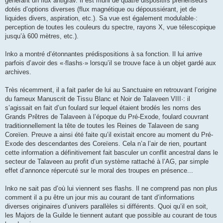
générant un flux antigrav. Il est muni de quatre dispositifs préhenseurs
dotés d’options diverses (flux magnétique ou dépoussiérant, jet de
liquides divers, aspiration, etc.). Sa vue est également modulable·:
perception de toutes les couleurs du spectre, rayons X, vue télescopique
jusqu’à 600 mètres, etc.).
Inko a montré d’étonnantes prédispositions à sa fonction. Il lui arrive
parfois d’avoir des «·flashs·» lorsqu’il se trouve face à un objet gardé aux
archives.
Très récemment, il a fait parler de lui au Sanctuaire en retrouvant l’origine
du fameux Manuscrit de Tissu Blanc et Noir de Talaveen VIII·: il
s’agissait en fait d’un foulard sur lequel étaient brodés les noms des
Grands Prêtres de Talaveen à l’époque du Pré-Exode, foulard couvrant
traditionnellement la tête de toutes les Reines de Talaveen de sang
Coreïen. Preuve a ainsi été faite qu’il existait encore au moment du Pré-
Exode des descendantes des Coreïens. Cela n’a l’air de rien, pourtant
cette information a définitivement fait basculer un conflit ancestral dans le
secteur de Talaveen au profit d’un système rattaché à l’AG, par simple
effet d’annonce répercuté sur le moral des troupes en présence...
Inko ne sait pas d’où lui viennent ses flashs. Il ne comprend pas non plus
comment il a pu être un jour mis au courant de tant d’informations
diverses originaires d’univers parallèles si différents. Quoi qu’il en soit,
les Majors de la Guilde le tiennent autant que possible au courant de tous