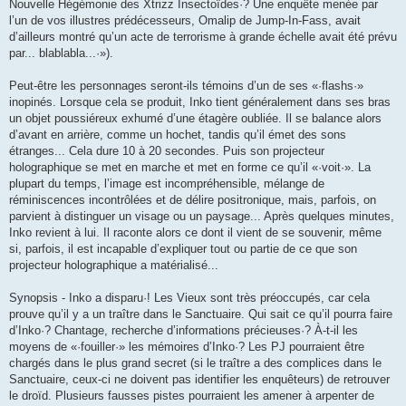
Nouvelle Hégémonie des Xtrizz Insectoïdes·? Une enquête menée par
l’un de vos illustres prédécesseurs, Omalip de Jump-In-Fass, avait
d’ailleurs montré qu’un acte de terrorisme à grande échelle avait été prévu
par... blablabla...·»).
Peut-être les personnages seront-ils témoins d’un de ses «·flashs·»
inopinés. Lorsque cela se produit, Inko tient généralement dans ses bras
un objet poussiéreux exhumé d’une étagère oubliée. Il se balance alors
d’avant en arrière, comme un hochet, tandis qu’il émet des sons
étranges... Cela dure 10 à 20 secondes. Puis son projecteur
holographique se met en marche et met en forme ce qu’il «·voit·». La
plupart du temps, l’image est incompréhensible, mélange de
réminiscences incontrôlées et de délire positronique, mais, parfois, on
parvient à distinguer un visage ou un paysage... Après quelques minutes,
Inko revient à lui. Il raconte alors ce dont il vient de se souvenir, même
si, parfois, il est incapable d’expliquer tout ou partie de ce que son
projecteur holographique a matérialisé...
Synopsis - Inko a disparu·! Les Vieux sont très préoccupés, car cela
prouve qu’il y a un traître dans le Sanctuaire. Qui sait ce qu’il pourra faire
d’Inko·? Chantage, recherche d’informations précieuses·? À-t-il les
moyens de «·fouiller·» les mémoires d’Inko·? Les PJ pourraient être
chargés dans le plus grand secret (si le traître a des complices dans le
Sanctuaire, ceux-ci ne doivent pas identifier les enquêteurs) de retrouver
le droïd. Plusieurs fausses pistes pourraient les amener à arpenter de