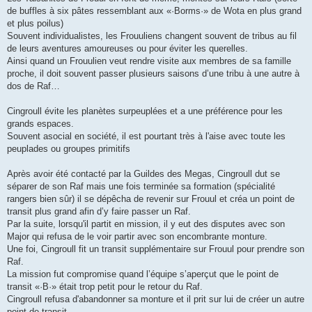
de buffles à six pâtes ressemblant aux «·Borms·» de Wota en plus grand
et plus poilus)
Souvent individualistes, les Frouuliens changent souvent de tribus au fil
de leurs aventures amoureuses ou pour éviter les querelles.
Ainsi quand un Frouulien veut rendre visite aux membres de sa famille
proche, il doit souvent passer plusieurs saisons d’une tribu à une autre à
dos de Raf…
Cingroull évite les planètes surpeuplées et a une préférence pour les
grands espaces.
Souvent asocial en société, il est pourtant très à l'aise avec toute les
peuplades ou groupes primitifs
Après avoir été contacté par la Guildes des Megas, Cingroull dut se
séparer de son Raf mais une fois terminée sa formation (spécialité
rangers bien sûr) il se dépêcha de revenir sur Frouul et créa un point de
transit plus grand afin d’y faire passer un Raf.
Par la suite, lorsqu'il partit en mission, il y eut des disputes avec son
Major qui refusa de le voir partir avec son encombrante monture.
Une foi, Cingroull fit un transit supplémentaire sur Frouul pour prendre son
Raf.
La mission fut compromise quand l’équipe s’aperçut que le point de
transit «·B·» était trop petit pour le retour du Raf.
Cingroull refusa d'abandonner sa monture et il prit sur lui de créer un autre
point de transit…