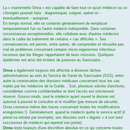
La « marionnette Onna » est capable de faire tout ce qu'un médecin ou un
chirurgien pourrait faire : diagnostiquer, soigner, opérer et –
éventuellement – autopsier.
En temps normal, elle se contente généralement de remplacer
temporairement l'un ou l'autre médecin indisponible. Dans certaines
circonstances exceptionnelles, elle collabore avec d'autres médecins
dans le cadre du traitement de certains « cas difficiles ». Ses
connaissances ont permis, entre autres, de comprendre et résoudre pas
mal de problèmes concernant certains micro-organismes infectieux
inconnus que les Megas rapportaient de leurs missions. Quelques
épidémies ont ainsi été évitées de justesse au Sanctuaire...
Onna
a également toujours été affectée à diverses tâches
administratives au sein du Service de Santé du Sanctuaire (SSS), entre
autre la conservation des dossiers médicaux concernant tous les cas
traités par les médecins de la Guilde... Soit, plusieurs siècles d'archives,
considérées comme confidentielles et dont l'accès est strictement
réservé. Grosso modo, seul le médecin ayant ouvert le dossier est
autorisé à pouvoir le consulter et le modifier (par mesure de sécurité,
Onna conserve même des traces concernant toutes les modifications
enregistrées !). Généralement, quand le médecin quitte le service actif (il
prend sa retraite par exemple), ses dossiers sont « légués » à son seul
successeur (le médecin qui reprend son poste).
Onna
reste toujours d'une discrétion absolue en ce qui concerne toutes