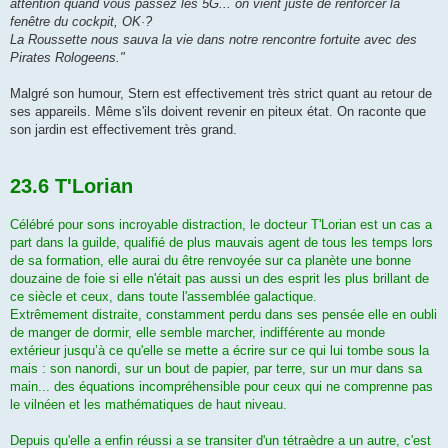
attention quand vous passez les 5G... on vient juste de renforcer la
fenêtre du cockpit, OK·?
La Roussette nous sauva la vie dans notre rencontre fortuite avec des
Pirates Rologeens."
Malgré son humour, Stern est effectivement très strict quant au retour de
ses appareils. Même s'ils doivent revenir en piteux état. On raconte que
son jardin est effectivement très grand.
23.6 T'Lorian
Célébré pour sons incroyable distraction, le docteur T'Lorian est un cas a
part dans la guilde, qualifié de plus mauvais agent de tous les temps lors
de sa formation, elle aurai du être renvoyée sur ca planète une bonne
douzaine de foie si elle n'était pas aussi un des esprit les plus brillant de
ce siècle et ceux, dans toute l'assemblée galactique.
Extrêmement distraite, constamment perdu dans ses pensée elle en oubli
de manger de dormir, elle semble marcher, indifférente au monde
extérieur jusqu’à ce qu'elle se mette a écrire sur ce qui lui tombe sous la
mais : son nanordi, sur un bout de papier, par terre, sur un mur dans sa
main... des équations incompréhensible pour ceux qui ne comprenne pas
le vilnéen et les mathématiques de haut niveau.
Depuis qu'elle a enfin réussi a se transiter d'un tétraèdre a un autre, c'est