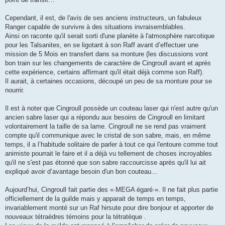
Cependant, il est, de l'avis de ses anciens instructeurs, un fabuleux
Ranger capable de survivre à des situations invraisemblables.
Ainsi on raconte qu'il serait sorti d'une planète à l'atmosphère narcotique
pour les Talsanites, en se ligotant à son Raff avant d’effectuer une
mission de 5 Mois en transfert dans sa monture (les discussions vont
bon train sur les changements de caractère de Cingroull avant et après
cette expérience, certains affirmant qu'il était déjà comme son Raff).
Il aurait, à certaines occasions, découpé un peu de sa monture pour se
nourrir.
Il est à noter que Cingroull possède un couteau laser qui n'est autre qu'un
ancien sabre laser qui a répondu aux besoins de Cingroull en limitant
volontairement la taille de sa lame. Cingroull ne se rend pas vraiment
compte qu'il communique avec le cristal de son sabre, mais, en même
temps, il a l’habitude solitaire de parler à tout ce qui l'entoure comme tout
animiste pourrait le faire et il a déjà vu tellement de choses incroyables
qu'il ne s'est pas étonné que son sabre raccourcisse après qu'il lui ait
expliqué avoir d’avantage besoin d'un bon couteau...
Aujourd’hui, Cingroull fait partie des «·MEGA égaré·». Il ne fait plus partie
officiellement de la guilde mais y apparait de temps en temps,
invariablement monté sur un Raf hirsute pour dire bonjour et apporter de
nouveaux tétraèdres témoins pour la tétratèque .