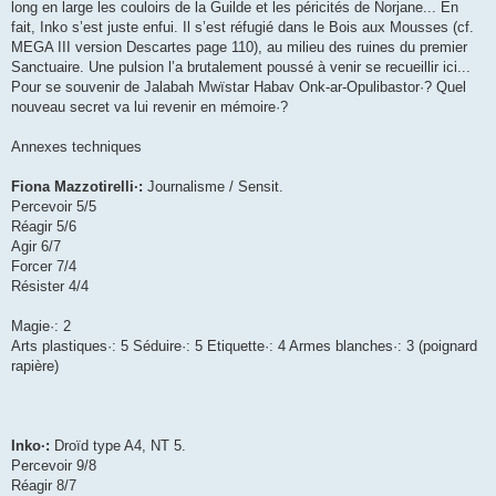
long en large les couloirs de la Guilde et les péricités de Norjane... En
fait, Inko s’est juste enfui. Il s’est réfugié dans le Bois aux Mousses (cf.
MEGA III version Descartes page 110), au milieu des ruines du premier
Sanctuaire. Une pulsion l’a brutalement poussé à venir se recueillir ici...
Pour se souvenir de Jalabah Mwïstar Habav Onk-ar-Opulibastor·? Quel
nouveau secret va lui revenir en mémoire·?
Annexes techniques
Fiona Mazzotirelli·:
Journalisme / Sensit.
Percevoir 5/5
Réagir 5/6
Agir 6/7
Forcer 7/4
Résister 4/4
Magie·: 2
Arts plastiques·: 5 Séduire·: 5 Etiquette·: 4 Armes blanches·: 3 (poignard
rapière)
Inko·:
Droïd type A4, NT 5.
Percevoir 9/8
Réagir 8/7