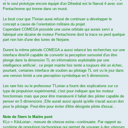
et le seul prototype encore équipé d'un Dihedral est le Narval 4 avec son
Pentachrome qui tronne dans un musé.
Le bruit cour que T'lorian aurai refusé de continuer a développer le
concept a cause de l’orientation militaire du projet.
Cependant COMEGA possède une usine orbitale qui aurais servi a
fabriqué une dizaine de moteur Pentachrone dont la trace se perd quelque
part non loin d'une des lunes de Norjane.
Durent la même période COMEGA a aussi relancé les recherches sur une
interface être/IA capable de convertir la perception sensoriel d'un être
plongé dans la dimension TL en informations exploitable par une
intelligence artificiel ; ce projet mainte fois tenté a toujours été un échec,
pourtant, certaines interface de soutien au pilotage TL ont vu le jour dans
une version limité a une perception symbolique en 5 dimensions.
Les rare fois ou le professeur T'Lorian a fourni des explications sur ce
type de propulsion expérimental, c'est pour indiquer que les moteur
fonctionnais mais que pour être manœuvré il fallait des piloter capable de
penser en 5 dimensions ;Elle aurait aussi ajouté qu'elle n'avait aucun don
pour le pilotage. Peut-être pour éviter d'être désignée pilote d'essai...
Note de Stern le Maitre pont
KLo = KiloLorian·; mesure de vitesse ex­tra—continuaire. Par rapport au
système de propulsion tachyonique qui permet de voyager à des vitesses