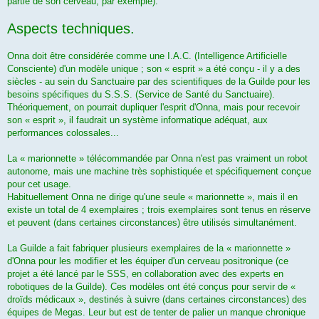
partie de son cerveau, par exemple).
Aspects techniques.
Onna doit être considérée comme une I.A.C. (Intelligence Artificielle
Consciente) d'un modèle unique ; son « esprit » a été conçu - il y a des
siècles - au sein du Sanctuaire par des scientifiques de la Guilde pour les
besoins spécifiques du S.S.S. (Service de Santé du Sanctuaire).
Théoriquement, on pourrait dupliquer l'esprit d'Onna, mais pour recevoir
son « esprit », il faudrait un système informatique adéquat, aux
performances colossales...
La « marionnette » télécommandée par Onna n'est pas vraiment un robot
autonome, mais une machine très sophistiquée et spécifiquement conçue
pour cet usage.
Habituellement Onna ne dirige qu'une seule « marionnette », mais il en
existe un total de 4 exemplaires ; trois exemplaires sont tenus en réserve
et peuvent (dans certaines circonstances) être utilisés simultanément.
La Guilde a fait fabriquer plusieurs exemplaires de la « marionnette »
d'Onna pour les modifier et les équiper d'un cerveau positronique (ce
projet a été lancé par le SSS, en collaboration avec des experts en
robotiques de la Guilde). Ces modèles ont été conçus pour servir de «
droïds médicaux », destinés à suivre (dans certaines circonstances) des
équipes de Megas. Leur but est de tenter de palier un manque chronique