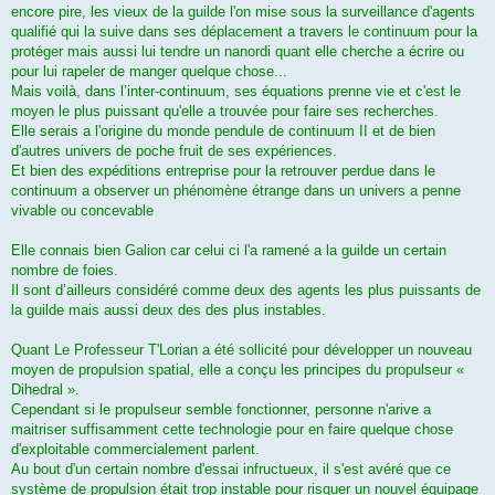
encore pire, les vieux de la guilde l'on mise sous la surveillance d'agents
qualifié qui la suive dans ses déplacement a travers le continuum pour la
protéger mais aussi lui tendre un nanordi quant elle cherche a écrire ou
pour lui rapeler de manger quelque chose...
Mais voilà, dans l’inter-continuum, ses équations prenne vie et c'est le
moyen le plus puissant qu'elle a trouvée pour faire ses recherches.
Elle serais a l'origine du monde pendule de continuum II et de bien
d'autres univers de poche fruit de ses expériences.
Et bien des expéditions entreprise pour la retrouver perdue dans le
continuum a observer un phénomène étrange dans un univers a penne
vivable ou concevable
Elle connais bien Galion car celui ci l'a ramené a la guilde un certain
nombre de foies.
Il sont d’ailleurs considéré comme deux des agents les plus puissants de
la guilde mais aussi deux des des plus instables.
Quant Le Professeur T'Lorian a été sollicité pour développer un nouveau
moyen de propulsion spatial, elle a conçu les principes du propulseur «
Dihedral ».
Cependant si le propulseur semble fonctionner, personne n'arive a
maitriser suffisamment cette technologie pour en faire quelque chose
d'exploitable commercialement parlent.
Au bout d'un certain nombre d'essai infructueux, il s'est avéré que ce
système de propulsion était trop instable pour risquer un nouvel équipage