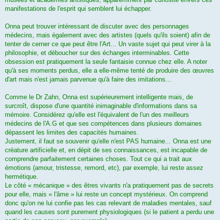
manifestations de l'esprit qui semblent lui échapper.
Onna peut trouver intéressant de discuter avec des personnages
médecins, mais également avec des artistes (quels qu'ils soient) afin de
tenter de cerner ce que peut être l'Art... Un vaste sujet qui peut virer à la
philosophie, et déboucher sur des échanges interminables. Cette
obsession est pratiquement la seule fantaisie connue chez elle. A noter
qu'à ses moments perdus, elle a elle-même tenté de produire des œuvres
d'art mais n'est jamais parvenue qu'à faire des imitations...
Comme le Dr Zahn, Onna est supérieurement intelligente mais, de
surcroît, dispose d'une quantité inimaginable d'informations dans sa
mémoire. Considérez qu'elle est l'équivalent de l'un des meilleurs
médecins de l'A.G et que ses compétences dans plusieurs domaines
dépassent les limites des capacités humaines.
Justement, il faut se souvenir qu'elle n'est PAS humaine... Onna est une
créature artificielle et, en dépit de ses connaissances, est incapable de
comprendre parfaitement certaines choses. Tout ce qui a trait aux
émotions (amour, tristesse, remord, etc), par exemple, lui reste assez
hermétique.
Le côté « mécanique » des êtres vivants n'a pratiquement pas de secrets
pour elle, mais « l'âme » lui reste un concept mystérieux. On comprend
donc qu'on ne lui confie pas les cas relevant de maladies mentales, sauf
quand les causes sont purement physiologiques (si le patient a perdu une