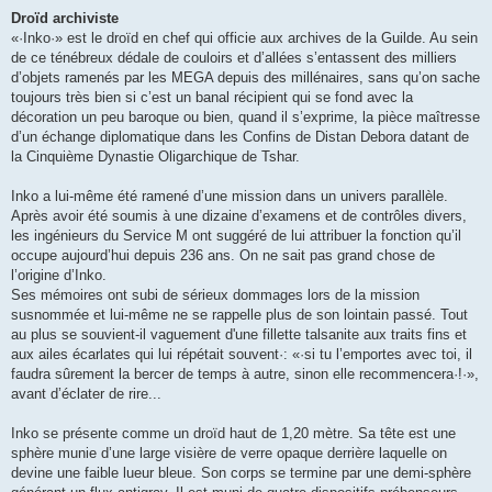
Droïd archiviste
«·Inko·» est le droïd en chef qui officie aux archives de la Guilde. Au sein
de ce ténébreux dédale de couloirs et d’allées s’entassent des milliers
d’objets ramenés par les MEGA depuis des millénaires, sans qu’on sache
toujours très bien si c’est un banal récipient qui se fond avec la
décoration un peu baroque ou bien, quand il s’exprime, la pièce maîtresse
d’un échange diplomatique dans les Confins de Distan Debora datant de
la Cinquième Dynastie Oligarchique de Tshar.
Inko a lui-même été ramené d’une mission dans un univers parallèle.
Après avoir été soumis à une dizaine d’examens et de contrôles divers,
les ingénieurs du Service M ont suggéré de lui attribuer la fonction qu’il
occupe aujourd’hui depuis 236 ans. On ne sait pas grand chose de
l’origine d’Inko.
Ses mémoires ont subi de sérieux dommages lors de la mission
susnommée et lui-même ne se rappelle plus de son lointain passé. Tout
au plus se souvient-il vaguement d'une fillette talsanite aux traits fins et
aux ailes écarlates qui lui répétait souvent·: «·si tu l’emportes avec toi, il
faudra sûrement la bercer de temps à autre, sinon elle recommencera·!·»,
avant d’éclater de rire...
Inko se présente comme un droïd haut de 1,20 mètre. Sa tête est une
sphère munie d’une large visière de verre opaque derrière laquelle on
devine une faible lueur bleue. Son corps se termine par une demi-sphère