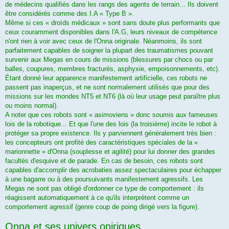
de médecins qualifiés dans les rangs des agents de terrain... Ils doivent
être considérés comme des I.A « Type B ».
Même si ces « droïds médicaux » sont sans doute plus performants que
ceux couramment disponibles dans l'A.G, leurs niveaux de compétence
n'ont rien à voir avec ceux de l'Onna originale. Néanmoins, ils sont
parfaitement capables de soigner la plupart des traumatismes pouvant
survenir aux Megas en cours de missions (blessures par chocs ou par
balles, coupures, membres fracturés, asphyxie, empoisonnements, etc).
Étant donné leur apparence manifestement artificielle, ces robots ne
passent pas inaperçus, et ne sont normalement utilisés que pour des
missions sur les mondes NT5 et NT6 (là où leur usage peut paraître plus
ou moins normal).
A noter que ces robots sont « asimoviens » donc soumis aux fameuses
lois de la robotique... Et que l'une des lois (la troisième) incite le robot à
protéger sa propre existence. Ils y parviennent généralement très bien :
les concepteurs ont profité des caractéristiques spéciales de la «
marionnette » d'Onna (souplesse et agilité) pour lui donner des grandes
facultés d'esquive et de parade. En cas de besoin, ces robots sont
capables d'accomplir des acrobaties assez spectaculaires pour échapper
à une bagarre ou à des poursuivants manifestement agressifs. Les
Megas ne sont pas obligé d'ordonner ce type de comportement : ils
réagissent automatiquement à ce qu'ils interprètent comme un
comportement agressif (genre coup de poing dirigé vers la figure).
Onna et ses univers oniriques.