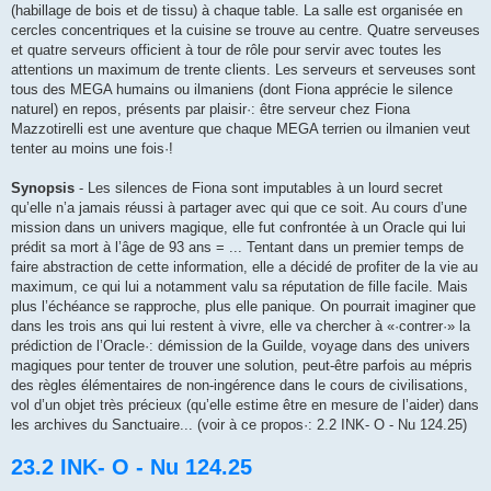
(habillage de bois et de tissu) à chaque table. La salle est organisée en
cercles concentriques et la cuisine se trouve au centre. Quatre serveu­ses
et quatre serveurs officient à tour de rôle pour servir avec toutes les
attentions un maximum de trente clients. Les serveurs et serveuses sont
tous des MEGA humains ou ilma­niens (dont Fiona apprécie le si­lence
naturel) en repos, présents par plaisir·: être serveur chez Fiona
Mazzotirelli est une aven­ture que chaque MEGA terrien ou ilmanien veut
tenter au moins une fois·!
Synopsis
- Les silences de Fiona sont imputables à un lourd secret
qu’elle n’a jamais réussi à partager avec qui que ce soit. Au cours d’une
mission dans un univers magique, elle fut confrontée à un Oracle qui lui
prédit sa mort à l’âge de 93 ans = ... Tentant dans un premier temps de
faire abstraction de cette information, elle a décidé de profiter de la vie au
maximum, ce qui lui a notamment valu sa réputation de fille facile. Mais
plus l’échéance se rapproche, plus elle panique. On pourrait imaginer que
dans les trois ans qui lui restent à vivre, elle va chercher à «·contrer·» la
prédiction de l’Oracle·: démission de la Guilde, voyage dans des univers
magiques pour tenter de trouver une solution, peut-être parfois au mépris
des règles élémentaires de non-ingérence dans le cours de civilisations,
vol d’un objet très précieux (qu’elle estime être en mesure de l’aider) dans
les archives du Sanctuaire... (voir à ce propos·: 2.2 INK- O - Nu 124.25)
23.2 INK- O - Nu 124.25