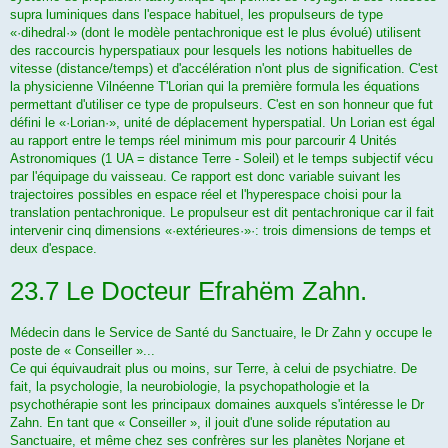
supra luminiques dans l'espace habituel, les propulseurs de type
«·dihedral·» (dont le modèle penta­chronique est le plus évolué) utilisent
des raccourcis hyperspatiaux pour lesquels les notions habituelles de
vitesse (dis­tance/temps) et d'accélération n'ont plus de signification. C'est
la physicienne Vilnéenne T'Lorian qui la première formula les équations
permettant d'utiliser ce type de propulseurs. C'est en son honneur que fut
défini le «·Lorian·», unité de déplacement hyperspatial. Un Lorian est égal
au rap­port entre le temps réel minimum mis pour parcourir 4 Unités
Astronomiques (1 UA = distance Terre - Soleil) et le temps subjectif vécu
par l'équipage du vaisseau. Ce rapport est donc variable suivant les
trajectoires possibles en espace réel et l'hyperespace choisi pour la
translation pentachronique. Le propul­seur est dit pentachronique car il fait
intervenir cinq dimensions «·extérieures·»·: trois dimensions de temps et
deux d'es­pace.
23.7 Le Docteur Efrahëm Zahn.
Médecin dans le Service de Santé du Sanctuaire, le Dr Zahn y occupe le
poste de « Conseiller »...
Ce qui équivaudrait plus ou moins, sur Terre, à celui de psychiatre. De
fait, la psychologie, la neurobiologie, la psychopathologie et la
psychothérapie sont les principaux domaines auxquels s'intéresse le Dr
Zahn. En tant que « Conseiller », il jouit d'une solide réputation au
Sanctuaire, et même chez ses confrères sur les planètes Norjane et