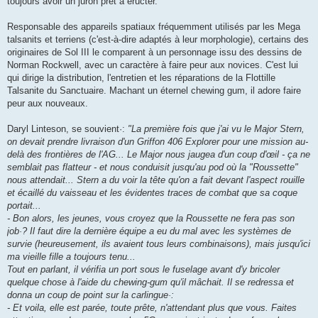
toujours avoir un juron prêt à éructer.
Responsable des appareils spatiaux fréquemment utilisés par les Mega
talsanits et terriens (c'est-à-dire adaptés à leur morphologie), certains des
originaires de Sol III le comparent à un personnage issu des dessins de
Norman Rockwell, avec un caractère à faire peur aux novices. C'est lui
qui dirige la distribution, l'entretien et les réparations de la Flottille
Talsanite du Sanctuaire. Machant un éternel chewing gum, il adore faire
peur aux nouveaux.
Daryl Linteson, se souvient·:
"La première fois que j'ai vu le Major Stern,
on devait prendre livraison d'un Griffon 406 Explorer pour une mission au-
delà des frontières de l'AG... Le Major nous jaugea d'un coup d'œil - ça ne
semblait pas flatteur - et nous conduisit jusqu'au pod où la "Roussette"
nous attendait... Stern a du voir la tête qu'on a fait devant l'aspect rouille
et écaillé du vaisseau et les évidentes traces de combat que sa coque
portait...
- Bon alors, les jeunes, vous croyez que la Roussette ne fera pas son
job·? Il faut dire la dernière équipe a eu du mal avec les systèmes de
survie (heureusement, ils avaient tous leurs combinaisons), mais jusqu'ici
ma vieille fille a toujours tenu...
Tout en parlant, il vérifia un port sous le fuselage avant d'y bricoler
quelque chose à l'aide du chewing-gum qu'il mâchait. Il se redressa et
donna un coup de point sur la carlingue·:
- Et voila, elle est parée, toute prête, n'attendant plus que vous. Faites