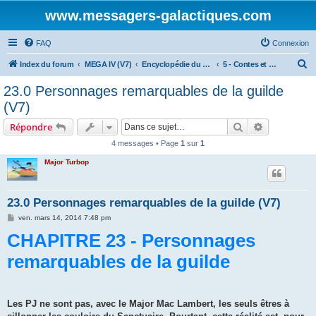
www.messagers-galactiques.com
FAQ
Connexion
R
Index du forum
MEGA IV (V7)
Encyclopédie du Messager Galactique (V7)
5 - Contes et Légendes du Continuum
e
23.0 Personnages remarquables de la guilde
c
(V7)
h
Rechercher
Recherche 
Répondre
e
4 messages • Page
1
sur
1
r
Major Turbop
c
h
e
23.0 Personnages remarquables de la guilde (V7)
r
M
ven. mars 14, 2014 7:48 pm
e
CHAPITRE 23 - Personnages
s
s
a
remarquables de la guilde
g
e
Les PJ ne sont pas, avec le Ma­jor Mac Lambert, les seuls êtres à