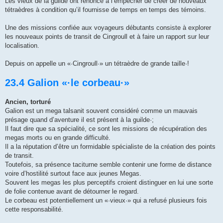
Les vieux de la guilde ont renoncé à l’empêcher de créer de nouveaux
tétraèdres à condition qu’il fournisse de temps en temps des témoins.
Une des missions confiée aux voyageurs débutants consiste à explorer
les nouveaux points de transit de Cingroull et à faire un rapport sur leur
localisation.
Depuis on appelle un «·Cingroull·» un tétraèdre de grande taille·!
23.4 Galion «·le corbeau·»
Ancien, torturé
Galion est un mega talsanit souvent considéré comme un mauvais
présage quand d’aventure il est présent à la guilde·;
Il faut dire que sa spécialité, ce sont les missions de récupération des
megas morts ou en grande difficulté.
Il a la réputation d’être un formidable spécialiste de la création des points
de transit.
Toutefois, sa présence taciturne semble contenir une forme de distance
voire d’hostilité surtout face aux jeunes Megas.
Souvent les megas les plus perceptifs croient distinguer en lui une sorte
de folie contenue avant de détourner le regard.
Le corbeau est potentiellement un «·vieux·» qui a refusé plusieurs fois
cette responsabilité.