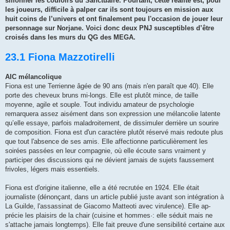
sillonner les couloirs du Sanc­tuaire. Pourtant, cette réalité est, pour
les joueurs, difficile à palper car ils sont toujours en mission aux
huit coins de l’univers et ont finalement peu l'occasion de jouer leur
personnage sur Norjane. Voici donc deux PNJ susceptibles d’être
croisés dans les murs du QG des MEGA.
23.1 Fiona Mazzotirelli
AIC mélancolique
Fiona est une Terrienne âgée de 90 ans (mais n'en paraît que 40). Elle
porte des cheveux bruns mi-longs. Elle est plutôt mince, de taille
moyenne, agile et souple. Tout individu amateur de psychologie
remarquera assez aisément dans son expression une mélancolie latente
qu’elle essaye, parfois maladroitement, de dissimuler derrière un sourire
de composition. Fiona est d'un caractère plutôt réservé mais redoute plus
que tout l'absence de ses amis. Elle affectionne particulièrement les
soirées passées en leur compagnie, où elle écoute sans vraiment y
participer des discussions qui ne dévient jamais de sujets faussement
frivoles, légers mais essentiels.
Fiona est d'origine italienne, elle a été recrutée en 1924. Elle était
journaliste (dénonçant, dans un article publié juste avant son intégration à
La Guilde, l'assassinat de Giacomo Matteoti avec virulence). Elle ap­
précie les plaisirs de la chair (cuisine et hommes·: elle séduit mais ne
s'attache jamais longtemps). Elle fait preuve d'une sensibilité certaine aux