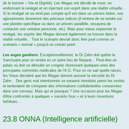
de le torturer – Vie et Dignité). Les Megas ont décidé de ruser, en
endormant le renégat et en injectant son esprit dans une réalité virtuelle...
Si le renégat ne se rend pas compte qu'il est dans un univers bidon, ses
agissements donneront des précieux indices (il tentera de se rendre sur
une planète spécifique ou dans un univers parallèle, essayera de
contacter une certaine personne, etc). Mais pour mieux espionner le
renégat, les esprits des Megas doivent également se trouver dans la
réalité virtuelle... Tout le scénario devrait donc être joué comme un
scénario « normal » jusqu'à un certain point.
Les anges gardiens.
Exceptionnellement, le Dr Zahn doit quitter le
Sanctuaire pour se rendre en un autre lieu de Norjane... Peut-être un
palais où doit se dérouler un congrès réunissant quelques-unes des
principales sommités médicales de l'A.G. Pour on ne sait quelle raison,
les Vieux décident que les Megas doivent assurer la sécurité du Dr
Zahn... Des gens mal intentionnés se seraient introduits parmi les invités
et tenteraient de s'emparer des informations confidentielles conservées
dans son cerveau. Mais qui et pourquoi ? Une occasion pour les Megas
d'être confrontés à quelques « savants fous » et à leurs inventions
farfelues...
23.8 ONNA (Intelligence artificielle)