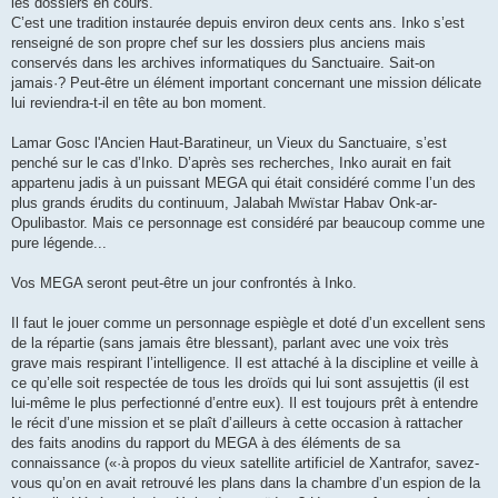
les dossiers en cours.
C’est une tradition instaurée depuis environ deux cents ans. Inko s’est
renseigné de son propre chef sur les dossiers plus anciens mais
conservés dans les archives informatiques du Sanctuaire. Sait-on
jamais·? Peut-être un élément important concernant une mission délicate
lui reviendra-t-il en tête au bon moment.
Lamar Gosc l'Ancien Haut-Baratineur, un Vieux du Sanctuaire, s’est
penché sur le cas d’Inko. D’après ses recherches, Inko aurait en fait
appartenu jadis à un puissant MEGA qui était considéré comme l’un des
plus grands érudits du continuum, Jalabah Mwïstar Habav Onk-ar-
Opulibastor. Mais ce personnage est considéré par beaucoup comme une
pure légende...
Vos MEGA seront peut-être un jour confrontés à Inko.
Il faut le jouer comme un personnage espiègle et doté d’un excellent sens
de la répartie (sans jamais être blessant), parlant avec une voix très
grave mais respirant l’intelligence. Il est attaché à la discipline et veille à
ce qu’elle soit respectée de tous les droïds qui lui sont assujettis (il est
lui-même le plus perfectionné d’entre eux). Il est toujours prêt à entendre
le récit d’une mission et se plaît d’ailleurs à cette occasion à rattacher
des faits anodins du rapport du MEGA à des éléments de sa
connaissance («·à propos du vieux satellite artificiel de Xantrafor, savez-
vous qu’on en avait retrouvé les plans dans la chambre d’un espion de la