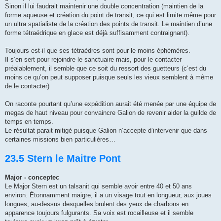
Sinon il lui faudrait maintenir une double concentration (maintien de la
forme aqueuse et création du point de transit, ce qui est limite même pour
un ultra spatialiste de la création des points de transit. Le maintien d’une
forme tétraédrique en glace est déjà suffisamment contraignant).
Toujours est-il que ses tétraèdres sont pour le moins éphémères.
Il s’en sert pour rejoindre le sanctuaire mais, pour le contacter
préalablement, il semble que ce soit du ressort des guetteurs (c’est du
moins ce qu’on peut supposer puisque seuls les vieux semblent à même
de le contacter)
On raconte pourtant qu’une expédition aurait été menée par une équipe de
megas de haut niveau pour convaincre Galion de revenir aider la guilde de
temps en temps.
Le résultat parait mitigé puisque Galion n’accepte d’intervenir que dans
certaines missions bien particulières…
23.5 Stern le Maitre Pont
Major - conceptec
Le Major Stern est un talsanit qui semble avoir entre 40 et 50 ans
environ. Étonnamment maigre, il a un visage tout en longueur, aux joues
longues, au-dessus desquelles brulent des yeux de charbons en
apparence toujours fulgurants. Sa voix est rocailleuse et il semble