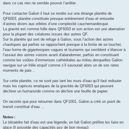
dans ce cas rien ne semble pouvoir l’arrêter.
Pour contacter Galion il faut se rendre sur une étrange planète de
QF6003, planète constituée presque entièrement d’eau et entourée
d’astres divers aux orbites d’une complexité cauchemardesque.
La gravité est comme folle dans QF6003 et son action est une aberration
pour la plupart des créatures issues des autres QF.
Sur la planète qui sert de refuge à Galion, sous l’action des astres
chaotiques qui parfois se rapprochent presque à la limite de se toucher,
l’eau forme de gigantesques vagues et tsunamis qui semblent s’élancer à
l’assaut des astres voisins avant d'abandonner, parfois en constituant
comme les voûtes d’immenses cathédrales au milieu desquelles Galion
navigue sur un frêle esquif comme s’il savourait alors un de ses rares
moments de paix…
Sur cette planète, ce ne sont pas tant les murs d’eau qu’il faut redouter
mais les caprices erratiques de la gravitée de QF6003 qui peuvent
déchirer un humanoïde comme on déchire une feuille de papier.
On raconte que pour retourner dans QF1001, Galion a créé un point de
transit constitué d’eau …
Notes·:
Le tétraèdre fait d’eau est une légende, en fait Galion préfère les faire en
glace (il possède des capacités psy de bon niveau)