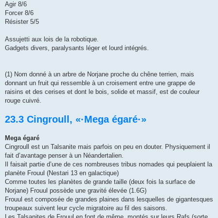
Agir 8/6
Forcer 8/6
Résister 5/5
Assujetti aux lois de la robotique.
Gadgets divers, paralysants léger et lourd intégrés.
(1) Nom donné à un arbre de Norjane proche du chêne terrien, mais
donnant un fruit qui ressemble à un croisement entre une grappe de
raisins et des cerises et dont le bois, solide et massif, est de couleur
rouge cuivré.
23.3 Cingroull, «·Mega égaré·»
Mega égaré
Cingroull est un Talsanite mais parfois on peu en douter. Physiquement il
fait d’avantage penser à un Néandertalien.
Il faisait partie d’une de ces nombreuses tribus nomades qui peuplaient la
planète Frouul (Nestari 13 en galactique)
Comme toutes les planètes de grande taille (deux fois la surface de
Norjane) Frouul possède une gravité élevée (1.6G)
Frouul est composée de grandes plaines dans lesquelles de gigantesques
troupeaux suivent leur cycle migratoire au fil des saisons.
Les Talsanites de Frouul en font de même, montés sur leurs Rafs (sorte