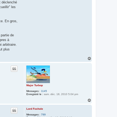
nt déclenché
eillir" les
ce. En gros,
 partie de
opres à
 arbitraire.
ut plus
H
a
u
t
Major Turbop
Messages :
1145
Enregistré le :
sam. déc. 18, 2010 5:04 pm
H
a
u
Lord Foxhole
t
Messages :
799