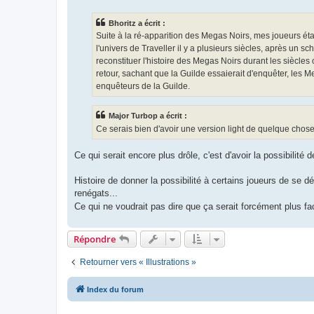
s
s
Bhoritz a écrit :
a
g
Suite à la ré-apparition des Megas Noirs, mes joueurs étai
e
l'univers de Traveller il y a plusieurs siècles, après un 
reconstituer l'histoire des Megas Noirs durant les siècles
retour, sachant que la Guilde essaierait d'enquêter, les Me
enquêteurs de la Guilde.
Major Turbop a écrit :
Ce serais bien d'avoir une version light de quelque ch
Ce qui serait encore plus drôle, c'est d'avoir la possibili
Histoire de donner la possibilité à certains joueurs de se
renégats...
Ce qui ne voudrait pas dire que ça serait forcément plus fa
Répondre
Retourner vers « Illustrations »
Index du forum