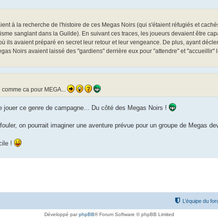
ent à la recherche de l'histoire de ces Megas Noirs (qui s'étaient réfugiés et cach
schisme sanglant dans la Guilde). En suivant ces traces, les joueurs devaient être ca
 où ils avaient préparé en secret leur retour et leur vengeance. De plus, ayant décl
gas Noirs avaient laissé des "gardiens" derrière eux pour "attendre" et "accueillir" 
ose comme ca pour MEGA...
té de jouer ce genre de campagne... Du côté des Megas Noirs !
 défouler, on pourrait imaginer une aventure prévue pour un groupe de Megas d
cile !
L’équipe du fo
Développé par
phpBB
® Forum Software © phpBB Limited