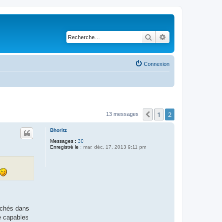
Rechercher
Recherche avancé
Connexion
1
2
Précédente
13 messages
Bhoritz
Messages :
30
Enregistré le :
mar. déc. 17, 2013 9:11 pm
cachés dans
re capables