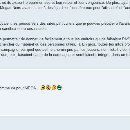
s où ils avaient préparé en secret leur retour et leur vengeance. De plus, aya
 Megas Noirs avaient laissé des "gardiens" derrière eux pour "attendre" et "accu
aient les persos vers des sites particuliers que je pouvais préparer à l'avan
e sandbox entre ces endroits.
e permettait de donner vie facilement à tous les endroits qui ne faisaient PAS
rechercher du matériel ou des personnes utiles...). En gros, toutes les infos pr
campagne, où, quel que soit le chemin pris par les joueurs, rien n'était vide, ni
 qui , eux, faisaient partie de la campagne et semblaient s'intégrer dans un to
e comme ca pour MEGA...