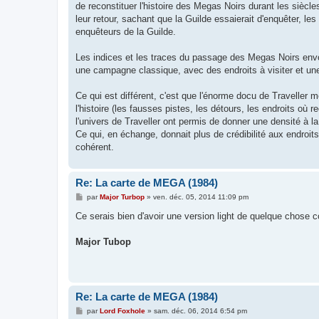
de reconstituer l'histoire des Megas Noirs durant les siècle
leur retour, sachant que la Guilde essaierait d'enquêter, les
enquêteurs de la Guilde.
Les indices et les traces du passage des Megas Noirs envoy
une campagne classique, avec des endroits à visiter et un
Ce qui est différent, c'est que l'énorme docu de Traveller m
l'histoire (les fausses pistes, les détours, les endroits où 
l'univers de Traveller ont permis de donner une densité à la 
Ce qui, en échange, donnait plus de crédibilité aux endroits
cohérent.
Re: La carte de MEGA (1984)
M
par
Major Turbop
»
ven. déc. 05, 2014 11:09 pm
e
s
Ce serais bien d'avoir une version light de quelque chos
s
a
g
Major Tubop
e
Re: La carte de MEGA (1984)
M
par
Lord Foxhole
»
sam. déc. 06, 2014 6:54 pm
e