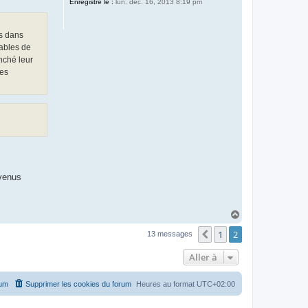
Enregistré le :
lun. déc. 16, 2013 8:19 pm
és dans
pables de
enché leur
les
evenus
H
a
1
2
u
Précédente
13 messages
t
Aller à
rum
Supprimer les cookies du forum
Heures au format
UTC+02:00