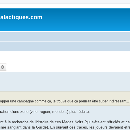
alactiques.com
echercher
Recherche avancée
elopper une campagne comme ça, je trouve que ça pourrait être super intéressant...
loration d'une zone (ville, région, monde...) plus réduite.
nt à la recherche de l'histoire de ces Megas Noirs (qui s'étaient réfugiés et 
hisme sanglant dans la Guilde). En suivant ces traces, les joueurs devaient êt