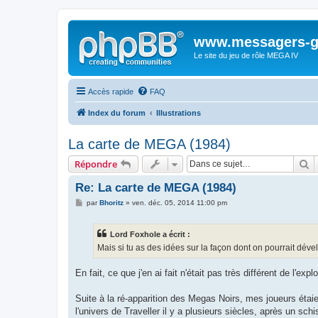
www.messagers-g
Le site du jeu de rôle MEGA IV
Accès rapide
FAQ
Index du forum
Illustrations
La carte de MEGA (1984)
R
Répondre
Re: La carte de MEGA (1984)
M
par
Bhoritz
»
ven. déc. 05, 2014 11:00 pm
e
s
s
Lord Foxhole a écrit :
a
g
Mais si tu as des idées sur la façon dont on pourrait dév
e
En fait, ce que j'en ai fait n'était pas très différent de l'exp
Suite à la ré-apparition des Megas Noirs, mes joueurs étaie
l'univers de Traveller il y a plusieurs siècles, après un sc