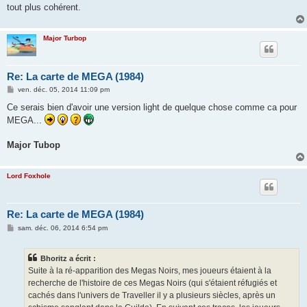
tout plus cohérent.
Major Turbop
Re: La carte de MEGA (1984)
M
ven. déc. 05, 2014 11:09 pm
e
s
Ce serais bien d'avoir une version light de quelque chose comme ca pour
s
MEGA...
a
g
e
Major Tubop
Lord Foxhole
Re: La carte de MEGA (1984)
M
sam. déc. 06, 2014 6:54 pm
e
s
s
Bhoritz a écrit :
a
g
Suite à la ré-apparition des Megas Noirs, mes joueurs étaient à la
e
recherche de l'histoire de ces Megas Noirs (qui s'étaient réfugiés et
cachés dans l'univers de Traveller il y a plusieurs siècles, après un