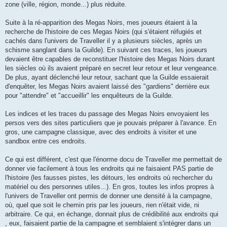
zone (ville, région, monde...) plus réduite.
Suite à la ré-apparition des Megas Noirs, mes joueurs étaient à la
recherche de l'histoire de ces Megas Noirs (qui s'étaient réfugiés et
cachés dans l'univers de Traveller il y a plusieurs siècles, après un
schisme sanglant dans la Guilde). En suivant ces traces, les joueurs
devaient être capables de reconstituer l'histoire des Megas Noirs durant
les siècles où ils avaient préparé en secret leur retour et leur vengeance.
De plus, ayant déclenché leur retour, sachant que la Guilde essaierait
d'enquêter, les Megas Noirs avaient laissé des "gardiens" derrière eux
pour "attendre" et "accueillir" les enquêteurs de la Guilde.
Les indices et les traces du passage des Megas Noirs envoyaient les
persos vers des sites particuliers que je pouvais préparer à l'avance. En
gros, une campagne classique, avec des endroits à visiter et une
sandbox entre ces endroits.
Ce qui est différent, c'est que l'énorme docu de Traveller me permettait de
donner vie facilement à tous les endroits qui ne faisaient PAS partie de
l'histoire (les fausses pistes, les détours, les endroits où rechercher du
matériel ou des personnes utiles...). En gros, toutes les infos propres à
l'univers de Traveller ont permis de donner une densité à la campagne,
où, quel que soit le chemin pris par les joueurs, rien n'était vide, ni
arbitraire. Ce qui, en échange, donnait plus de crédibilité aux endroits qui
, eux, faisaient partie de la campagne et semblaient s'intégrer dans un