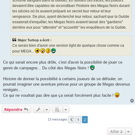
schisme sanglant dans la Guilde). En suivant ces traces, les joueurs
devaient être capables de reconstituer l'histoire des Megas Noirs durant
les siècles où ils avaient préparé en secret leur retour et leur
vengeance. De plus, ayant déclenché leur retour, sachant que la Guilde
essaierait d'enquêter, les Megas Noirs avaient laissé des "gardiens"
derrière eux pour "attendre" et "accueillir" les enquêteurs de la Guilde.
Major Turbop a écrit :
Ce serais bien d'avoir une version light de quelque chose comme ca
pour MEGA...
Ce qui serait encore plus drôle, c'est d'avoir la possibilité de jouer ce
genre de campagne... Du côté des Megas Noirs !
Histoire de donner la possibilité à certains joueurs de se défouler, on
pourrait imaginer une aventure prévue pour un groupe de Megas devenus
renégats...
Ce qui ne voudrait pas dire que ça serait forcément plus facile !
Répondre
1
2
Précédente
13 messages
Aller à