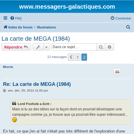
www.messagers-galactiques.com
FAQ
Connexion
R
Index du forum
Illustrations
e
La carte de MEGA (1984)
c
Rechercher
Recherche 
Répondre
h
e
1
2
Précédente
13 messages
r
Bhoritz
c
h
Re: La carte de MEGA (1984)
e
M
ven. déc. 05, 2014 11:00 pm
r
e
s
s
Lord Foxhole a écrit :
a
g
Mais si tu as des idées sur la façon dont on pourrait développer une
e
campagne comme ça, je trouve que ça pourrait être super intéressant...
En fait, ce que j'en ai fait n'était pas très différent de l'exploration d'une