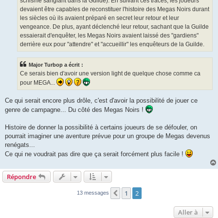
schisme sanglant dans la Guilde). En suivant ces traces, les joueurs
devaient être capables de reconstituer l'histoire des Megas Noirs durant
les siècles où ils avaient préparé en secret leur retour et leur
vengeance. De plus, ayant déclenché leur retour, sachant que la Guilde
essaierait d'enquêter, les Megas Noirs avaient laissé des "gardiens"
derrière eux pour "attendre" et "accueillir" les enquêteurs de la Guilde.
Major Turbop a écrit :
Ce serais bien d'avoir une version light de quelque chose comme ca
pour MEGA...
Ce qui serait encore plus drôle, c'est d'avoir la possibilité de jouer ce
genre de campagne... Du côté des Megas Noirs !
Histoire de donner la possibilité à certains joueurs de se défouler, on
pourrait imaginer une aventure prévue pour un groupe de Megas devenus
renégats...
Ce qui ne voudrait pas dire que ça serait forcément plus facile !
Répondre
1
2
Précédente
13 messages
Aller à