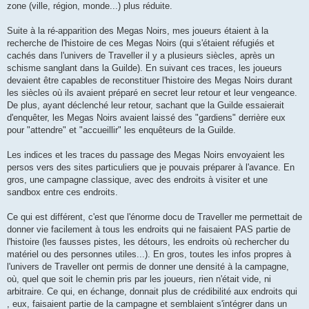
zone (ville, région, monde...) plus réduite.
Suite à la ré-apparition des Megas Noirs, mes joueurs étaient à la
recherche de l'histoire de ces Megas Noirs (qui s'étaient réfugiés et
cachés dans l'univers de Traveller il y a plusieurs siècles, après un
schisme sanglant dans la Guilde). En suivant ces traces, les joueurs
devaient être capables de reconstituer l'histoire des Megas Noirs durant
les siècles où ils avaient préparé en secret leur retour et leur vengeance.
De plus, ayant déclenché leur retour, sachant que la Guilde essaierait
d'enquêter, les Megas Noirs avaient laissé des "gardiens" derrière eux
pour "attendre" et "accueillir" les enquêteurs de la Guilde.
Les indices et les traces du passage des Megas Noirs envoyaient les
persos vers des sites particuliers que je pouvais préparer à l'avance. En
gros, une campagne classique, avec des endroits à visiter et une
sandbox entre ces endroits.
Ce qui est différent, c'est que l'énorme docu de Traveller me permettait de
donner vie facilement à tous les endroits qui ne faisaient PAS partie de
l'histoire (les fausses pistes, les détours, les endroits où rechercher du
matériel ou des personnes utiles...). En gros, toutes les infos propres à
l'univers de Traveller ont permis de donner une densité à la campagne,
où, quel que soit le chemin pris par les joueurs, rien n'était vide, ni
arbitraire. Ce qui, en échange, donnait plus de crédibilité aux endroits qui
, eux, faisaient partie de la campagne et semblaient s'intégrer dans un