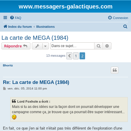
www.messagers-galactiques.com
FAQ
Connexion
R
Index du forum
Illustrations
e
La carte de MEGA (1984)
c
Rechercher
Recherche 
Répondre
h
e
1
2
Précédente
13 messages
r
Bhoritz
c
h
Re: La carte de MEGA (1984)
e
M
ven. déc. 05, 2014 11:00 pm
r
e
s
s
Lord Foxhole a écrit :
a
g
Mais si tu as des idées sur la façon dont on pourrait développer une
e
campagne comme ça, je trouve que ça pourrait être super intéressant...
En fait, ce que j'en ai fait n'était pas très différent de l'exploration d'une