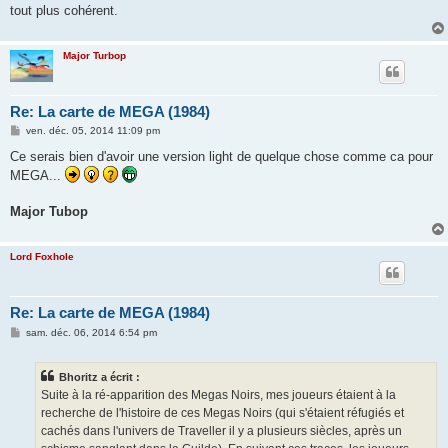
tout plus cohérent.
Major Turbop
Re: La carte de MEGA (1984)
M
ven. déc. 05, 2014 11:09 pm
e
s
Ce serais bien d'avoir une version light de quelque chose comme ca pour
s
MEGA...
a
g
e
Major Tubop
Lord Foxhole
Re: La carte de MEGA (1984)
M
sam. déc. 06, 2014 6:54 pm
e
s
s
Bhoritz a écrit :
a
g
Suite à la ré-apparition des Megas Noirs, mes joueurs étaient à la
e
recherche de l'histoire de ces Megas Noirs (qui s'étaient réfugiés et
cachés dans l'univers de Traveller il y a plusieurs siècles, après un