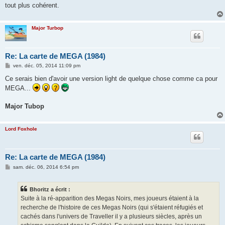
tout plus cohérent.
Major Turbop
Re: La carte de MEGA (1984)
M
ven. déc. 05, 2014 11:09 pm
e
s
Ce serais bien d'avoir une version light de quelque chose comme ca pour
s
MEGA...
a
g
e
Major Tubop
Lord Foxhole
Re: La carte de MEGA (1984)
M
sam. déc. 06, 2014 6:54 pm
e
s
s
Bhoritz a écrit :
a
g
Suite à la ré-apparition des Megas Noirs, mes joueurs étaient à la
e
recherche de l'histoire de ces Megas Noirs (qui s'étaient réfugiés et
cachés dans l'univers de Traveller il y a plusieurs siècles, après un