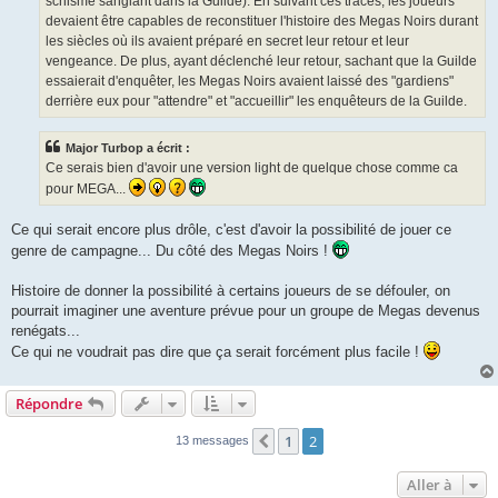
schisme sanglant dans la Guilde). En suivant ces traces, les joueurs
devaient être capables de reconstituer l'histoire des Megas Noirs durant
les siècles où ils avaient préparé en secret leur retour et leur
vengeance. De plus, ayant déclenché leur retour, sachant que la Guilde
essaierait d'enquêter, les Megas Noirs avaient laissé des "gardiens"
derrière eux pour "attendre" et "accueillir" les enquêteurs de la Guilde.
Major Turbop a écrit :
Ce serais bien d'avoir une version light de quelque chose comme ca
pour MEGA...
Ce qui serait encore plus drôle, c'est d'avoir la possibilité de jouer ce
genre de campagne... Du côté des Megas Noirs !
Histoire de donner la possibilité à certains joueurs de se défouler, on
pourrait imaginer une aventure prévue pour un groupe de Megas devenus
renégats...
Ce qui ne voudrait pas dire que ça serait forcément plus facile !
Répondre
1
2
Précédente
13 messages
Aller à