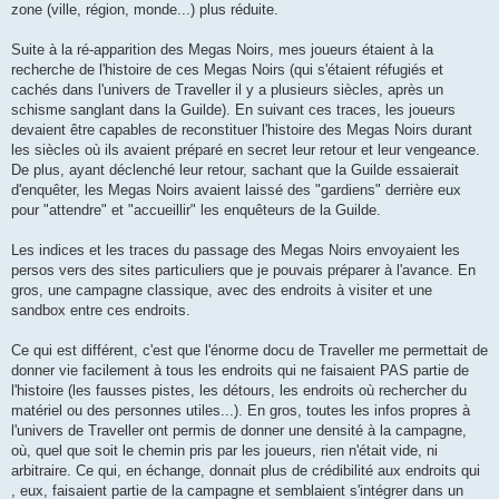
zone (ville, région, monde...) plus réduite.
Suite à la ré-apparition des Megas Noirs, mes joueurs étaient à la
recherche de l'histoire de ces Megas Noirs (qui s'étaient réfugiés et
cachés dans l'univers de Traveller il y a plusieurs siècles, après un
schisme sanglant dans la Guilde). En suivant ces traces, les joueurs
devaient être capables de reconstituer l'histoire des Megas Noirs durant
les siècles où ils avaient préparé en secret leur retour et leur vengeance.
De plus, ayant déclenché leur retour, sachant que la Guilde essaierait
d'enquêter, les Megas Noirs avaient laissé des "gardiens" derrière eux
pour "attendre" et "accueillir" les enquêteurs de la Guilde.
Les indices et les traces du passage des Megas Noirs envoyaient les
persos vers des sites particuliers que je pouvais préparer à l'avance. En
gros, une campagne classique, avec des endroits à visiter et une
sandbox entre ces endroits.
Ce qui est différent, c'est que l'énorme docu de Traveller me permettait de
donner vie facilement à tous les endroits qui ne faisaient PAS partie de
l'histoire (les fausses pistes, les détours, les endroits où rechercher du
matériel ou des personnes utiles...). En gros, toutes les infos propres à
l'univers de Traveller ont permis de donner une densité à la campagne,
où, quel que soit le chemin pris par les joueurs, rien n'était vide, ni
arbitraire. Ce qui, en échange, donnait plus de crédibilité aux endroits qui
, eux, faisaient partie de la campagne et semblaient s'intégrer dans un