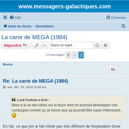
www.messagers-galactiques.com
FAQ
Connexion
R
Index du forum
Illustrations
e
La carte de MEGA (1984)
c
Rechercher
Recherche 
Répondre
h
e
1
2
Précédente
13 messages
r
Bhoritz
c
h
Re: La carte de MEGA (1984)
e
M
ven. déc. 05, 2014 11:00 pm
r
e
s
s
Lord Foxhole a écrit :
a
g
Mais si tu as des idées sur la façon dont on pourrait développer une
e
campagne comme ça, je trouve que ça pourrait être super intéressant...
En fait, ce que j'en ai fait n'était pas très différent de l'exploration d'une