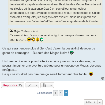
schisme sanglant dans la Guilde). En suivant ces traces, les joueurs
devaient être capables de reconstituer l'histoire des Megas Noirs durant
les siècles où ils avaient préparé en secret leur retour et leur
vengeance. De plus, ayant déclenché leur retour, sachant que la Guilde
essaierait d'enquêter, les Megas Noirs avaient laissé des "gardiens"
derrière eux pour "attendre" et "accueillir" les enquêteurs de la Guilde.
Major Turbop a écrit :
Ce serais bien d'avoir une version light de quelque chose comme ca
pour MEGA...
Ce qui serait encore plus drôle, c'est d'avoir la possibilité de jouer ce
genre de campagne... Du côté des Megas Noirs !
Histoire de donner la possibilité à certains joueurs de se défouler, on
pourrait imaginer une aventure prévue pour un groupe de Megas devenus
renégats...
Ce qui ne voudrait pas dire que ça serait forcément plus facile !
Répondre
1
2
Précédente
13 messages
Aller à