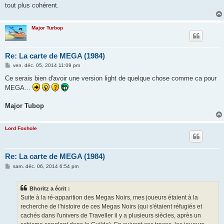
tout plus cohérent.
Major Turbop
Re: La carte de MEGA (1984)
M
ven. déc. 05, 2014 11:09 pm
e
s
Ce serais bien d'avoir une version light de quelque chose comme ca pour
s
MEGA...
a
g
e
Major Tubop
Lord Foxhole
Re: La carte de MEGA (1984)
M
sam. déc. 06, 2014 6:54 pm
e
s
s
Bhoritz a écrit :
a
g
Suite à la ré-apparition des Megas Noirs, mes joueurs étaient à la
e
recherche de l'histoire de ces Megas Noirs (qui s'étaient réfugiés et
cachés dans l'univers de Traveller il y a plusieurs siècles, après un