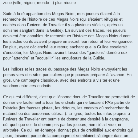
zone (ville, région, monde...) plus réduite.
Suite à la ré-apparition des Megas Noirs, mes joueurs étaient à la
recherche de l'histoire de ces Megas Noirs (qui s'étaient réfugiés et
cachés dans l'univers de Traveller il y a plusieurs siècles, après un
schisme sanglant dans la Guilde). En suivant ces traces, les joueurs
devaient être capables de reconstituer l'histoire des Megas Noirs durant
les siècles où ils avaient préparé en secret leur retour et leur vengeance.
De plus, ayant déclenché leur retour, sachant que la Guilde essaierait
d'enquêter, les Megas Noirs avaient laissé des "gardiens" derrière eux
pour "attendre" et "accueillir" les enquêteurs de la Guilde.
Les indices et les traces du passage des Megas Noirs envoyaient les
persos vers des sites particuliers que je pouvais préparer à l'avance. En
gros, une campagne classique, avec des endroits à visiter et une
sandbox entre ces endroits.
Ce qui est différent, c'est que l'énorme docu de Traveller me permettait de
donner vie facilement à tous les endroits qui ne faisaient PAS partie de
l'histoire (les fausses pistes, les détours, les endroits où rechercher du
matériel ou des personnes utiles...). En gros, toutes les infos propres à
l'univers de Traveller ont permis de donner une densité à la campagne,
où, quel que soit le chemin pris par les joueurs, rien n'était vide, ni
arbitraire. Ce qui, en échange, donnait plus de crédibilité aux endroits qui
, eux, faisaient partie de la campagne et semblaient s'intégrer dans un