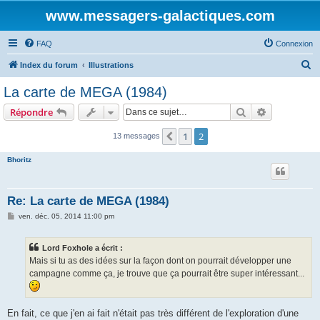
www.messagers-galactiques.com
FAQ
Connexion
R
Index du forum
Illustrations
e
La carte de MEGA (1984)
c
Rechercher
Recherche 
Répondre
h
e
1
2
Précédente
13 messages
r
Bhoritz
c
h
Re: La carte de MEGA (1984)
e
M
ven. déc. 05, 2014 11:00 pm
r
e
s
s
Lord Foxhole a écrit :
a
g
Mais si tu as des idées sur la façon dont on pourrait développer une
e
campagne comme ça, je trouve que ça pourrait être super intéressant...
En fait, ce que j'en ai fait n'était pas très différent de l'exploration d'une