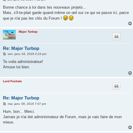
e
s
Bonne chance à toi dans tes nouveaux projets...
s
Mais, s'il-te-plait garde quand même un œil sur ce qui se passe ici, parce
a
g
que je n'ai pas les clés du Forum !
e
Major Turbop
Re: Major Turbop
M
ven. janv. 04, 2019 2:24 pm
e
s
Te voila administrateur!
s
Amuse toi bien.
a
g
e
Lord Foxhole
Re: Major Turbop
M
mar. janv. 08, 2019 7:07 pm
e
s
Hum, bon... Merci.
s
Jamais je n'ai été administrateur de Forum, mais je vais faire de mon
a
g
mieux.
e