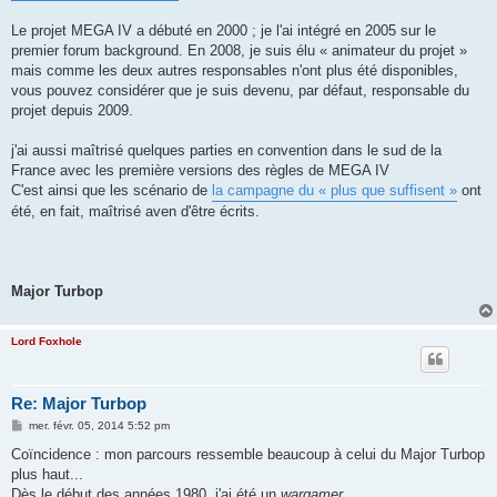
Le projet MEGA IV a débuté en 2000 ; je l'ai intégré en 2005 sur le
premier forum background. En 2008, je suis élu « animateur du projet »
mais comme les deux autres responsables n'ont plus été disponibles,
vous pouvez considérer que je suis devenu, par défaut, responsable du
projet depuis 2009.
j'ai aussi maîtrisé quelques parties en convention dans le sud de la
France avec les première versions des règles de MEGA IV
C'est ainsi que les scénario de
la campagne du « plus que suffisent »
ont
été, en fait, maîtrisé aven d'être écrits.
Major Turbop
Lord Foxhole
Re: Major Turbop
M
mer. févr. 05, 2014 5:52 pm
e
s
Coïncidence : mon parcours ressemble beaucoup à celui du Major Turbop
s
plus haut...
a
g
Dès le début des années 1980, j'ai été un
wargamer
.