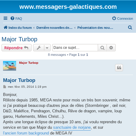
www.messagers-galactiques.com
FAQ
Connexion
R
Index du forum
Dernière nouvelles de MEGA IV
Présentation des nouveaux
e
Major Turbop
c
Rechercher
Recherche 
Répondre
h
8 messages • Page
1
sur
1
e
Major Turbop
r
c
h
Major Turbop
e
M
mer. févr. 05, 2014 1:19 pm
e
r
s
Bonjour,
s
Rôliste depuis 1985, MEGA reste pour mois un très bon souvenir, même
a
g
si j'ai pratiqué beaucoup d'autres jeux de rôles (Stormbringer , œil noir,
e
D&D, Maléfice, Pendragon, Cthulhu, Rêve de dragon, vampire, loup
garou, Hurlements, Miles Christ...).
Après une longue éclipse de presque 10 ans, j'ai voulu reprendre du
service en tan que Major du
sanctuaire de norjane
, et sur
l'ancien forum background
de MEGA IV