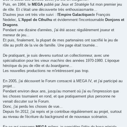
e
Puis, en 1984, le
MEGA
publié par
Jeux et Stratégie
fut mon premier jeu
de rôle. Et c'était une découverte très enthousiasmante...
D'autres jeux ont très vite suivi : l'
Empire Galactique
de François
Nedelec,
L'Appel de Cthulhu
et évidemment l'incontournable
Donjons et
Dragons
.
Pendant une dizaine d'années, j'ai été assez régulièrement joueur et
meneur de jeu...
Et puis, finalement, la plupart de mes partenaires ont sacrifié le jeu de
rôle au profit de la vie de famille. Une page était tournée...
De pratiquant, je suis devenu surtout un collectionneur, avec une
spécialisation pour les
vieux machins
des années 1970-1980. L’époque
héroïque du jeu de rôle et du
boardgame
...
Les nouvelles productions ne m'intéressent pas trop.
En 2005, j'ai découvert le Forum consacré à MEGA IV, et j'ai participé au
projet...
Pendant environ deux ans, jusqu'au moment où j'ai eu l'impression que
les choses tournaient en rond, et que pratiquement plus personne ne
venait discuter sur le Forum.
Donc, j'ai perdu les choses de vue...
Depuis fin 2012, j'ai repris et je contribue régulièrement au projet, surtout
au niveau de l'écriture du background et de nouveaux scénarios.
En ce qui concerne
MEGA
même, je considère l'idée de base géniale,