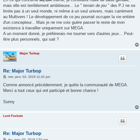
mais elle est terriblement ambitieuse... Le "
terrain de jeu
" des P.J ne se
limite pas à un seul monde, ni même à un seul univers, mais carrément
au Multivers ! Le développement de ce jeu pourrait occuper la vie entière
d'un concepteur... Mais je ne me vois guère passer le reste de mon
existence à travailler uniquement sur MEGA.
A un moment donné, je préférerais me tourner vers d'autres jeux... Peut-
être plus personnels, qui sait ?
Major Turbop
Re: Major Turbop
M
mer. janv. 02, 2019 11:42 pm
e
s
Comme annoncé précédemment, je quitte la communauté de MEGA.
s
Merci a tout ceux qui ont participé et bonne chance !
a
g
e
Sunny
Lord Foxhole
Re: Major Turbop
M
jeu. janv. 03, 2019 7:52 pm