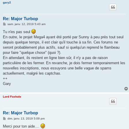
gary2
Re: Major Turbop
M
sam. janv. 12, 2019 5:43 am
e
s
Tu n'es pas seul
s
En outre, le projet Mega4 ayant été porté par Sunny à peu près tout seul
a
g
depuis quelque temps, il est clair qu'il touche à sa fin. Ces forums ne
e
seront probablement plus actifs, sauf si quelqu'un reprend le flambeau
pour faire "quelque chose" (quoi ?).
En attendant, ils restent en ligne bien sûr, il n'y a pas de raison
particulière de les fermer. En revanche, je dois fermer temporairement les
nouvelles inscriptions, nous essuyons une belle vague de spams
actuellement, malgré les captchas.
++
Gary
Lord Foxhole
Re: Major Turbop
M
dim. janv. 13, 2019 5:09 pm
e
s
Merci pour ton aide....
s