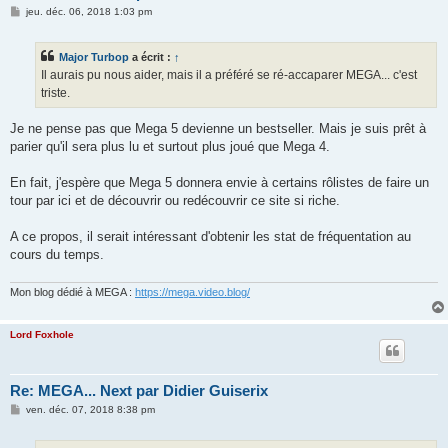
M
jeu. déc. 06, 2018 1:03 pm
e
s
s
Major Turbop
a écrit :
↑
a
g
Il aurais pu nous aider, mais il a préféré se ré-accaparer MEGA... c'est
e
triste.
Je ne pense pas que Mega 5 devienne un bestseller. Mais je suis prêt à
parier qu'il sera plus lu et surtout plus joué que Mega 4.
En fait, j'espère que Mega 5 donnera envie à certains rôlistes de faire un
tour par ici et de découvrir ou redécouvrir ce site si riche.
A ce propos, il serait intéressant d'obtenir les stat de fréquentation au
cours du temps.
Mon blog dédié à MEGA :
https://mega.video.blog/
Lord Foxhole
Re: MEGA... Next par Didier Guiserix
M
ven. déc. 07, 2018 8:38 pm
e
s
s