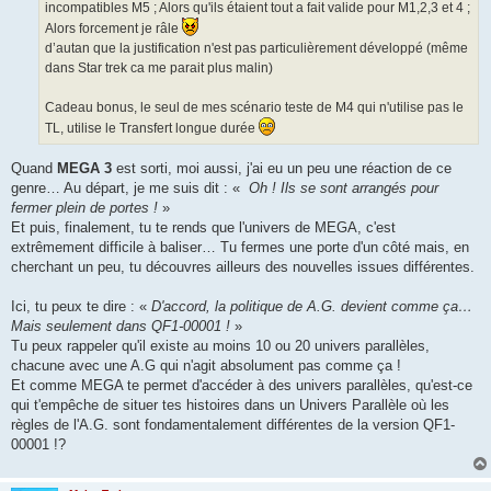
incompatibles M5 ; Alors qu'ils étaient tout a fait valide pour M1,2,3 et 4 ;
Alors forcement je râle
d’autan que la justification n'est pas particulièrement développé (même
dans Star trek ca me parait plus malin)
Cadeau bonus, le seul de mes scénario teste de M4 qui n'utilise pas le
TL, utilise le Transfert longue durée
Quand
MEGA 3
est sorti, moi aussi, j'ai eu un peu une réaction de ce
genre… Au départ, je me suis dit : «
Oh ! Ils se sont arrangés pour
fermer plein de portes !
»
Et puis, finalement, tu te rends que l'univers de MEGA, c'est
extrêmement difficile à baliser… Tu fermes une porte d'un côté mais, en
cherchant un peu, tu découvres ailleurs des nouvelles issues différentes.
Ici, tu peux te dire : «
D'accord, la politique de A.G. devient comme ça…
Mais seulement dans QF1-00001 !
»
Tu peux rappeler qu'il existe au moins 10 ou 20 univers parallèles,
chacune avec une A.G qui n'agit absolument pas comme ça !
Et comme MEGA te permet d'accéder à des univers parallèles, qu'est-ce
qui t'empêche de situer tes histoires dans un Univers Parallèle où les
règles de l'A.G. sont fondamentalement différentes de la version QF1-
00001 !?