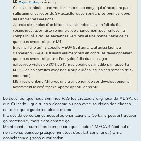
Major Turbop
a écrit :
↑
a
g
C'est, au contraire, une version timorée de mega qui n'incorpore pas
e
suffisamment d'idées de SF actuelle tout en bridant les bonnes idées
des anciennes versions.
J'aurais aimer plus d'ambitions, mais le reboot est en fait plutôt
cosmétique, avec juste ce qui faut de changement pour enlever la
compatibilité avec les anciennes versions et une bonne partie de ce
que nous avons fait pour M4
Et je me fiche qu'il s’appelle MEGA 5 ; il aurai tout aussi bien pu
s'appeler MEGA 4, si il avais vraiment pris en conte les développement
que nous avons fait pour « l’encyclopédie du messager
galactique »(plus de 30% de l'encyclopédie est inédite par rapport a
M1,2,3 et les gazettes avec beaucoup d'idées issues des romans de SF
moderne ).
M5 a juste enterré M4 avec une grande part de ses développements;
notamment le coté "spéce opera" apparu dans M3.
Le souci est que nous sommes PAS les créateurs originaux de MEGA, et
que Guiserix – que tu sois d'accord ou pas avec sa vision des choses –
est celui qui « garde les clés » du jeu.
Il a décidé de certaines nouvelles orientations... Certains peuvent trouver
ça regrettable, mais c'est comme ça.
Maintenant, il aurait très bien pu dire que " notre " MEGA 4 était nul et
non avenu, puisque pratiquement tout s'est fait sans lui et ( à ma
connaissance ) sans autorisation...