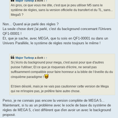
Major Turbop
a écrit :
↑
a
g
An gros, ce que vous me dite, c'est que je peu utiliser M5 sans le
e
système de règles, sans la version officielle du transfert et du TL, sans...
Mega5 ?
Non... Quand ai-je parlé des règles ?
La seule chose dont j'ai parlé, c'est du background concernant l'Univers
QF1-00001 !
Et, que je sache, avec MEGA, que tu sois en QF1-00001 ou dans un
Univers Parallèle, le système de règles reste toujours le même !
Major Turbop
a écrit :
↑
Si j’écris du background pour mega, c'est aussi pour que d'autres
puisse l'utiliser; Et ce que je risquerais d'écrire, ne serait pas
suffisamment compatible pour faire honneur a la bible de l’éveille du du
cinquième paradigme !
Et bien désolé, mais je ne vais pas cautionner cette version de Mega
qui ne m'inspire pas, je préfère faire autre chose.
Perso, je ne connais pas encore la version complète de MEGA 5...
Maintenant, si tu as un problème avec le socle de base du système de
règles de MEGA 5, c'est différent que d'en avoir un avec le background
proposé.