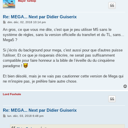
Major Turbop
Re: MEGA... Next par Didier Guiserix
M
dim. déc. 02, 2018 10:14 pm
e
s
An gros, ce que vous me dite, c'est que je peu utiliser M5 sans le
s
système de règles, sans la version officielle du transfert et du TL, sans...
a
g
Mega5 ?
e
Si j’écris du background pour mega, c'est aussi pour que d'autres puisse
l'utiliser; Et ce que je risquerais d'écrire, ne serait pas suffisamment
compatible pour faire honneur a la bible de l’éveille du du cinquième
paradigme !
Et bien désolé, mais je ne vais pas cautionner cette version de Mega qui
ne m'inspire pas, je préfère faire autre chose.
Lord Foxhole
Re: MEGA... Next par Didier Guiserix
M
lun. déc. 03, 2018 6:48 pm
e
s
s