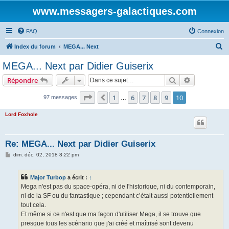
www.messagers-galactiques.com
FAQ
Connexion
R
Index du forum
MEGA... Next
e
MEGA... Next par Didier Guiserix
c
Rechercher
Recherche 
Répondre
h
e
Page
10
sur
10
1
6
7
8
9
10
Précédente
97 messages
…
r
Lord Foxhole
c
h
Re: MEGA... Next par Didier Guiserix
e
M
dim. déc. 02, 2018 8:22 pm
r
e
s
s
Major Turbop
a écrit :
↑
a
g
Mega n'est pas du space-opéra, ni de l'historique, ni du contemporain,
e
ni de la SF ou du fantastique ; cependant c’était aussi potentiellement
tout cela.
Et même si ce n'est que ma façon d'utiliser Mega, il se trouve que
presque tous les scénario que j'ai créé et maîtrisé sont devenu