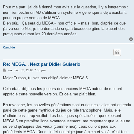
Pour ma part, j'ai déjà donné mon avis sur la question, il y a longtemps :
rien n'empêche un MJ d'utiliser un système « générique » déjà existant,
pour sa propre version de MEGA…
Bien sûr... Ça sera du MEGA « non officiel » mais, bon, d'après ce que
j'ai vu sur le Net, je me demande si ça a beaucoup gêné la plupart des
pratiquants durant les 20 dernières années.
Candide
Re: MEGA... Next par Didier Guiserix
M
lun. déc. 03, 2018 7:56 pm
e
s
Major Turbop, tu n'es pas obligé d'aimer MEGA 5.
s
a
g
Cela étant dit, tous les joueurs des anciens MEGA autour de moi ont
e
apprécié cette nouvelle version. Et cela me plaît bien.
En revanche, les nouvelles générations sont curieuses : elles ont entendu
parlé de cette game mythique du jeu de rôle francophone. Mais, elle
n'adhère pas : trop vieillot. Les boutiques spécialisées, qui exposent
MEGA 5 en première ligne avantageusement, me rapportent que le jeu ne
se vend qu'auprès des vieux (comme moi), ceux qui ont joué aux
précédents MEGA. Donc, l'effet nostalgie joue à plein et voilà, c'est tout.