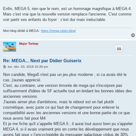
Enfin, MEGA 5, rien que le nom, est un hommage magnifique à MEGA 4.
Mais c'est vrai que la nouvelle version remplace l'ancienne. C'est comme
voir partir ses enfants du foyer : c'est dur mais ineluctable.
Mon blog dédié à MEGA :
https://mega.video.blog/
Major Turbop
Re: MEGA... Next par Didier Guiserix
M
lun. déc. 03, 2018 10:39 pm
e
s
Non candide, Mega5 n'est pas un jeu plus moderne ; si ca avais été le
s
cas, j'aurais apprécié.
a
g
C'est, au contraire, une version timorée de mega qui n'incorpore pas
e
suffisamment d'idées de SF actuelle tout en bridant les bonnes idées des
anciennes versions.
J'aurais aimer plus d'ambitions, mais le reboot est en fait plutôt
cosmétique, avec juste ce qui faut de changement pour enlever la
compatibilité avec les anciennes versions et une bonne partie de ce que
nous avons fait pour M4
Et je me fiche qu'il s’appelle MEGA 5 ; il aurai tout aussi bien pu s'appeler
MEGA 4, si il avais vraiment pris en conte les développement que nous
avons fait pour « l’encyclopédie du messager galactique »(plus de 30%