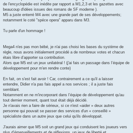
de l'encyclopédie est inédite par rapport a M1,2,3 et les gazettes avec
beaucoup d'idées issues des romans de SF moderne ).
M5 a juste enterré M4 avec une grande part de ses développements;
notamment le coté "spéce opera" apparu dans M3.
Tu parle d'un hommage !
Mega4 n'es pas mon bébé, je n'ai pas choisi les bases du système de
règle, nous avons initialement procédé a de nombreux votes et chacun
étais libre d’apporter sa contribution.
Alors que M5 est un jeux unilatéral ! (j'ai fais un passage dans l’équipe de
développement pour m'en rendre conte)
En fait, on s'est fait avoir ! Car, contrairement a ce qu'il a laisser
entendre, Didier n'a pas fais appel a nos services ; il a juste fais
semblant.
Notamment en ne m'incorporant dans l’équipe de développement qu'au
tout dernier moment, quant tout était déjà décidé.
Je n'avais rien a faire de sérieux, si ce n'est «aider » deux autres
personne qui pouvait se passer des services d'un « conseillé »
spécialiste dans un autre jeux que celui qu'ils développait.
J'aurais aimer que M5 soit un grand jeux qui conduisent les joueurs vers
plus d’émerveillements et de réflexions, un jeux de liberté et