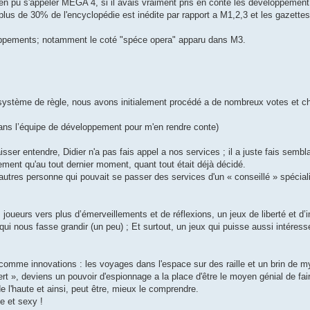
 bien pu s'appeler MEGA 4, si il avais vraiment pris en conte les développemen
plus de 30% de l'encyclopédie est inédite par rapport a M1,2,3 et les gazette
oppements; notamment le coté "spéce opera" apparu dans M3.
système de règle, nous avons initialement procédé a de nombreux votes et c
 dans l’équipe de développement pour m'en rendre conte)
laisser entendre, Didier n'a pas fais appel a nos services ; il a juste fais sembl
ent qu'au tout dernier moment, quant tout était déjà décidé.
x autres personne qui pouvait se passer des services d'un « conseillé » spécia
joueurs vers plus d’émerveillements et de réflexions, un jeux de liberté et d’
ui nous fasse grandir (un peu) ; Et surtout, un jeux qui puisse aussi intéress
c comme innovations : les voyages dans l'espace sur des raille et un brin de m
sfert », deviens un pouvoir d'espionnage a la place d'être le moyen génial de fair
 de l'haute et ainsi, peut être, mieux le comprendre.
ue et sexy !