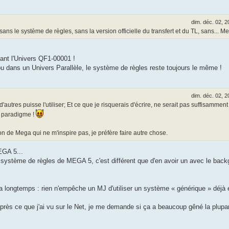
dim. déc. 02, 
sans le système de règles, sans la version officielle du transfert et du TL, sans... M
nant l'Univers QF1-00001 !
 dans un Univers Parallèle, le système de règles reste toujours le même !
dim. déc. 02, 
autres puisse l'utiliser; Et ce que je risquerais d'écrire, ne serait pas suffisammen
e paradigme !
on de Mega qui ne m'inspire pas, je préfère faire autre chose.
EGA 5...
 système de règles de MEGA 5, c'est différent que d'en avoir un avec le bac
y a longtemps : rien n'empêche un MJ d'utiliser un système « générique » déjà 
après ce que j'ai vu sur le Net, je me demande si ça a beaucoup gêné la plupa