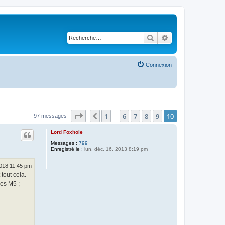
Rechercher
Recherche avancé
Connexion
Page
10
sur
10
1
6
7
8
9
10
Précédente
97 messages
…
Lord Foxhole
Messages :
799
Enregistré le :
lun. déc. 16, 2013 8:19 pm
2018 11:45 pm
tout cela.
les M5 ;