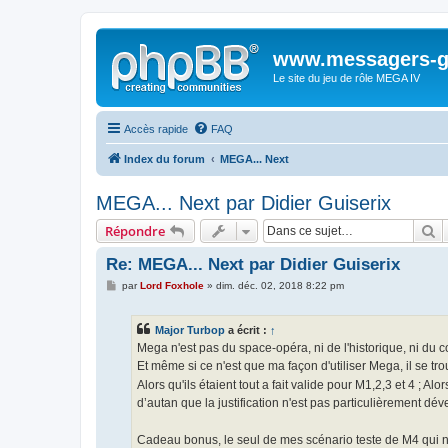
www.messagers-g
Le site du jeu de rôle MEGA IV
Accès rapide
FAQ
Index du forum
MEGA... Next
MEGA... Next par Didier Guiserix
R
Répondre
Re: MEGA... Next par Didier Guiserix
M
par
Lord Foxhole
»
dim. déc. 02, 2018 8:22 pm
e
s
s
Major Turbop
a écrit :
↑
a
g
Mega n'est pas du space-opéra, ni de l'historique, ni du c
e
Et même si ce n'est que ma façon d'utiliser Mega, il se tr
Alors qu'ils étaient tout a fait valide pour M1,2,3 et 4 ; Alo
d’autan que la justification n'est pas particulièrement d
Cadeau bonus, le seul de mes scénario teste de M4 qui n'u