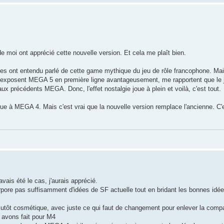
e moi ont apprécié cette nouvelle version. Et cela me plaît bien.
les ont entendu parlé de cette game mythique du jeu de rôle francophone. Mais
qui exposent MEGA 5 en première ligne avantageusement, me rapportent que le 
x précédents MEGA. Donc, l'effet nostalgie joue à plein et voilà, c'est tout.
e à MEGA 4. Mais c'est vrai que la nouvelle version remplace l'ancienne. 
ais été le cas, j'aurais apprécié.
orpore pas suffisamment d'idées de SF actuelle tout en bridant les bonnes idé
 plutôt cosmétique, avec juste ce qui faut de changement pour enlever la compa
 avons fait pour M4