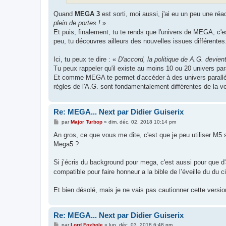
Quand
MEGA 3
est sorti, moi aussi, j'ai eu un peu une ré
plein de portes !
»
Et puis, finalement, tu te rends que l'univers de MEGA, c'
peu, tu découvres ailleurs des nouvelles issues différentes
Ici, tu peux te dire : «
D'accord, la politique de A.G. dev
Tu peux rappeler qu'il existe au moins 10 ou 20 univers p
Et comme MEGA te permet d'accéder à des univers parallèles
règles de l'A.G. sont fondamentalement différentes de la 
Re: MEGA... Next par Didier Guiserix
M
par
Major Turbop
»
dim. déc. 02, 2018 10:14 pm
e
s
An gros, ce que vous me dite, c'est que je peu utiliser M5 s
s
Mega5 ?
a
g
e
Si j’écris du background pour mega, c'est aussi pour que d'a
compatible pour faire honneur a la bible de l’éveille du du
Et bien désolé, mais je ne vais pas cautionner cette versio
Re: MEGA... Next par Didier Guiserix
M
par
Lord Foxhole
»
lun. déc. 03, 2018 6:48 pm