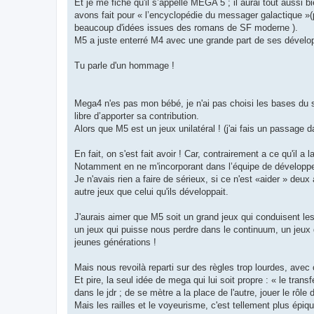
Et je me fiche qu'il s’appelle MEGA 5 ; il aurai tout aussi
avons fait pour « l’encyclopédie du messager galactique »(
beaucoup d'idées issues des romans de SF moderne ).
M5 a juste enterré M4 avec une grande part de ses dével
Tu parle d'un hommage !
Mega4 n'es pas mon bébé, je n'ai pas choisi les bases du 
libre d’apporter sa contribution.
Alors que M5 est un jeux unilatéral ! (j'ai fais un passage
En fait, on s'est fait avoir ! Car, contrairement a ce qu'il a 
Notamment en ne m'incorporant dans l’équipe de développem
Je n'avais rien a faire de sérieux, si ce n'est «aider » deu
autre jeux que celui qu'ils développait.
J'aurais aimer que M5 soit un grand jeux qui conduisent les 
un jeux qui puisse nous perdre dans le continuum, un jeux q
jeunes générations !
Mais nous revoilà reparti sur des règles trop lourdes, ave
Et pire, la seul idée de mega qui lui soit propre : « le tran
dans le jdr ; de se mètre a la place de l'autre, jouer le rôle
Mais les railles et le voyeurisme, c'est tellement plus épiq