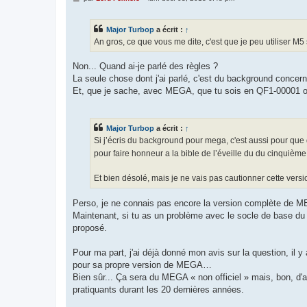
e
s
s
Major Turbop
a écrit :
↑
a
g
An gros, ce que vous me dite, c'est que je peu utiliser M5 
e
Non... Quand ai-je parlé des règles ?
La seule chose dont j'ai parlé, c'est du background concer
Et, que je sache, avec MEGA, que tu sois en QF1-00001 ou
Major Turbop
a écrit :
↑
Si j’écris du background pour mega, c'est aussi pour que d'
pour faire honneur a la bible de l’éveille du du cinquièm
Et bien désolé, mais je ne vais pas cautionner cette versi
Perso, je ne connais pas encore la version complète de M
Maintenant, si tu as un problème avec le socle de base du
proposé.
Pour ma part, j'ai déjà donné mon avis sur la question, il 
pour sa propre version de MEGA…
Bien sûr... Ça sera du MEGA « non officiel » mais, bon, d'
pratiquants durant les 20 dernières années.