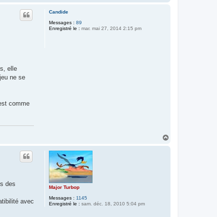
a
u
Candide
t
Messages :
89
Enregistré le :
mar. mai 27, 2014 2:15 pm
, elle
jeu ne se
C'est comme
H
a
u
t
es des
Major Turbop
Messages :
1145
tibilité avec
Enregistré le :
sam. déc. 18, 2010 5:04 pm