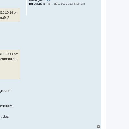
Messages :
799
Enregistré le :
lun. déc. 16, 2013 8:19 pm
2018 10:14 pm
ega5 ?
2018 10:14 pm
t compatible
kground
existant,
rt des
H