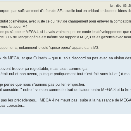
lun. déc. 03, 
corpore pas suffisamment d'idées de SF actuelle tout en bridant les bonnes idées d
t plutôt cosmétique, avec juste ce qui faut de changement pour enlever la compatibili
vons fait pour M4
i bien pu s'appeler MEGA 4, si il avais vraiment pris en conte les développement qu
 de 30% de l'encyclopédie est inédite par rapport a M1,2,3 et les gazettes avec be
loppements; notamment le coté "spéce opera" apparu dans M3.
 de MEGA, et que Guiserix – que tu sois d'accord ou pas avec sa vision de
 peuvent trouver ça regrettable, mais c'est comme ça.
 était nul et non avenu, puisque pratiquement tout s'est fait sans lui et ( à ma
, je pense que nous n'aurions pas pu l'en empêcher.
il considère " notre " version comme le trait de liaison entre MEGA 3 et la 5e v
rre pas les précédentes... MEGA 4 ne meurt pas, suite à la naissance de MEGA
pas coexister...