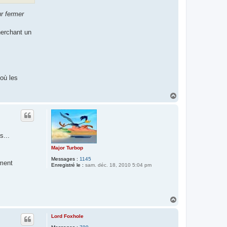
ur fermer
herchant un
où les
H
a
u
t
s...
Major Turbop
Messages :
1145
mment
Enregistré le :
sam. déc. 18, 2010 5:04 pm
H
a
u
Lord Foxhole
t