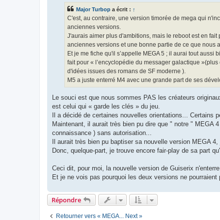
s
Major Turbop
a écrit :
↑
a
g
C'est, au contraire, une version timorée de mega qui n'in
e
anciennes versions.
J'aurais aimer plus d'ambitions, mais le reboot est en fai
anciennes versions et une bonne partie de ce que nous a
Et je me fiche qu'il s’appelle MEGA 5 ; il aurai tout auss
fait pour « l’encyclopédie du messager galactique »(plus
d'idées issues des romans de SF moderne ).
M5 a juste enterré M4 avec une grande part de ses déve
Le souci est que nous sommes PAS les créateurs originaux
est celui qui « garde les clés » du jeu.
Il a décidé de certaines nouvelles orientations... Certains
Maintenant, il aurait très bien pu dire que " notre " MEGA 4
connaissance ) sans autorisation...
Il aurait très bien pu baptiser sa nouvelle version MEGA 4
Donc, quelque-part, je trouve encore fair-play de sa part qu'
Ceci dit, pour moi, la nouvelle version de Guiserix n'ente
Et je ne vois pas pourquoi les deux versions ne pourraient 
Répondre
Retourner vers « MEGA... Next »