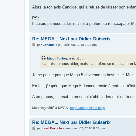
Alors, a ton avis Candide, qui a refusé de laisser son enfant
PS:
Il aurais pu nous aider, mais il a préféré se ré-accaparer ME
Re: MEGA... Next par Didier Guiserix
M
par
Candide
»
jeu. déc. 06, 2018 1:03 pm
e
s
s
Major Turbop
a écrit :
↑
a
g
Il aurais pu nous aider, mais il a préféré se ré-accaparer M
e
Je ne pense pas que Mega 5 devienne un bestseller. Mais je 
En fait, j'espère que Mega 5 donnera envie à certains rôliste
A ce propos, il serait intéressant d'obtenir les stat de fré
Mon blog dédié à MEGA :
https://mega.video.blog/
Re: MEGA... Next par Didier Guiserix
M
par
Lord Foxhole
»
ven. déc. 07, 2018 8:38 pm
e
s