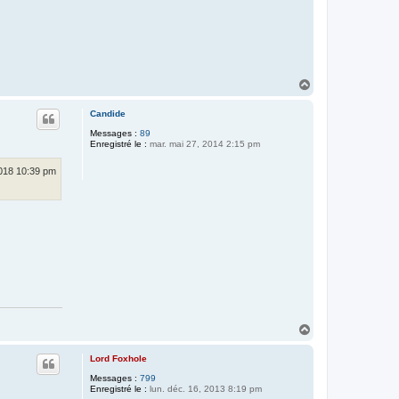
H
a
u
Candide
t
Messages :
89
Enregistré le :
mar. mai 27, 2014 2:15 pm
2018 10:39 pm
H
a
u
Lord Foxhole
t
Messages :
799
Enregistré le :
lun. déc. 16, 2013 8:19 pm