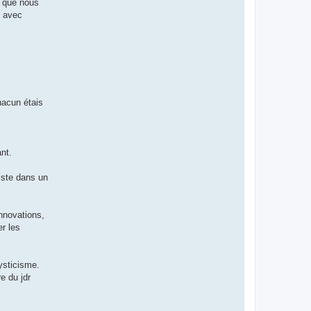
t que nous
s avec
hacun étais
ant.
liste dans un
innovations,
er les
ysticisme.
e du jdr