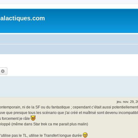
alactiques.com
echercher
Recherche avancée
jeu. nov. 29, 
ontemporain, ni de la SF ou du fantastique ; cependant c’était aussi potentiellement 
ouve que presque tous les scénario que j'ai créé et maîtrisé sont devenu incompatib
rs forcement je râle
éveloppé (même dans Star trek ca me parait plus malin)
tilise pas le TL, utilise le Transfert longue durée