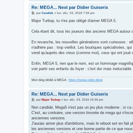
Re: MEGA... Next par Didier Guiserix
M
par
Candide
»
lun. déc. 03, 2018 7:56 pm
e
s
Major Turbop, tu n'es pas obligé d'aimer MEGA 5.
s
a
g
Cela étant dit, tous les joueurs des anciens MEGA autour d
e
En revanche, les nouvelles générations sont curieuses : el
n'adhère pas : trop vieillot. Les boutiques spécialisées, 
vend qu'auprès des vieux (comme moi), ceux qui ont joué au
Enfin, MEGA 5, rien que le nom, est un hommage magnifiqu
voir partir ses enfants du foyer : c'est dur mais ineluctable.
Mon blog dédié à MEGA :
https://mega.video.blog/
Re: MEGA... Next par Didier Guiserix
M
par
Major Turbop
»
lun. déc. 03, 2018 10:39 pm
e
s
Non candide, Mega5 n'est pas un jeu plus moderne ; si ca av
s
C'est, au contraire, une version timorée de mega qui n'inc
a
g
anciennes versions.
e
J'aurais aimer plus d'ambitions, mais le reboot est en fait
les anciennes versions et une bonne partie de ce que nous