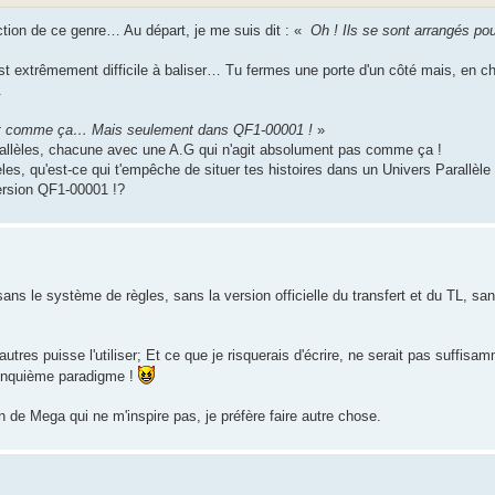
action de ce genre… Au départ, je me suis dit : «
Oh ! Ils se sont arrangés po
est extrêmement difficile à baliser… Tu fermes une porte d'un côté mais, en c
.
ient comme ça… Mais seulement dans QF1-00001 !
»
arallèles, chacune avec une A.G qui n'agit absolument pas comme ça !
, qu'est-ce qui t'empêche de situer tes histoires dans un Univers Parallèle 
version QF1-00001 !?
ans le système de règles, sans la version officielle du transfert et du TL, san
utres puisse l'utiliser; Et ce que je risquerais d'écrire, ne serait pas suffisa
 cinquième paradigme !
n de Mega qui ne m'inspire pas, je préfère faire autre chose.