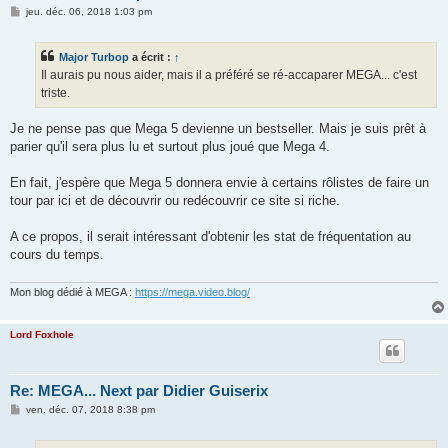
M
jeu. déc. 06, 2018 1:03 pm
e
s
s
Major Turbop
a écrit :
↑
a
g
Il aurais pu nous aider, mais il a préféré se ré-accaparer MEGA... c'est
e
triste.
Je ne pense pas que Mega 5 devienne un bestseller. Mais je suis prêt à
parier qu'il sera plus lu et surtout plus joué que Mega 4.
En fait, j'espère que Mega 5 donnera envie à certains rôlistes de faire un
tour par ici et de découvrir ou redécouvrir ce site si riche.
A ce propos, il serait intéressant d'obtenir les stat de fréquentation au
cours du temps.
Mon blog dédié à MEGA :
https://mega.video.blog/
Lord Foxhole
Re: MEGA... Next par Didier Guiserix
M
ven. déc. 07, 2018 8:38 pm
e
s
s