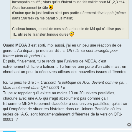
incompatibles M5 ; Alors qu'ils étaient tout a fait valide pour M1,2,3 et 4 ;
Alors forcement je râle
d’autan que la justification n'est pas particulièrement développé (même
dans Star trek ca me parait plus malin)
Cadeau bonus, le seul de mes scénario teste de M4 qui n'utilise pas le
TL, utilise le Transfert longue durée
Quand
MEGA 3
est sorti, moi aussi, j'ai eu un peu une réaction de ce
genre… Au départ, je me suis dit : «
Oh ! Ils se sont arrangés pour
fermer plein de portes !
»
Et puis, finalement, tu te rends que l'univers de MEGA, c'est
extrêmement difficile à baliser… Tu fermes une porte d'un côté mais, en
cherchant un peu, tu découvres ailleurs des nouvelles issues différentes.
Ici, tu peux te dire : «
D'accord, la politique de A.G. devient comme ça…
Mais seulement dans QF1-00001 !
»
Tu peux rappeler qu'il existe au moins 10 ou 20 univers parallèles,
chacune avec une A.G qui n'agit absolument pas comme ça !
Et comme MEGA te permet d'accéder à des univers parallèles, qu'est-ce
qui t'empêche de situer tes histoires dans un Univers Parallèle où les
règles de l'A.G. sont fondamentalement différentes de la version QF1-
00001 !?