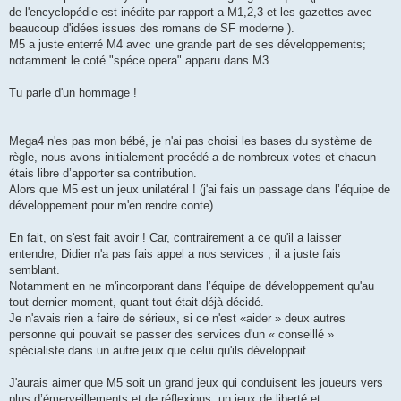
de l'encyclopédie est inédite par rapport a M1,2,3 et les gazettes avec
beaucoup d'idées issues des romans de SF moderne ).
M5 a juste enterré M4 avec une grande part de ses développements;
notamment le coté "spéce opera" apparu dans M3.
Tu parle d'un hommage !
Mega4 n'es pas mon bébé, je n'ai pas choisi les bases du système de
règle, nous avons initialement procédé a de nombreux votes et chacun
étais libre d’apporter sa contribution.
Alors que M5 est un jeux unilatéral ! (j'ai fais un passage dans l’équipe de
développement pour m'en rendre conte)
En fait, on s'est fait avoir ! Car, contrairement a ce qu'il a laisser
entendre, Didier n'a pas fais appel a nos services ; il a juste fais
semblant.
Notamment en ne m'incorporant dans l’équipe de développement qu'au
tout dernier moment, quant tout était déjà décidé.
Je n'avais rien a faire de sérieux, si ce n'est «aider » deux autres
personne qui pouvait se passer des services d'un « conseillé »
spécialiste dans un autre jeux que celui qu'ils développait.
J'aurais aimer que M5 soit un grand jeux qui conduisent les joueurs vers
plus d’émerveillements et de réflexions, un jeux de liberté et