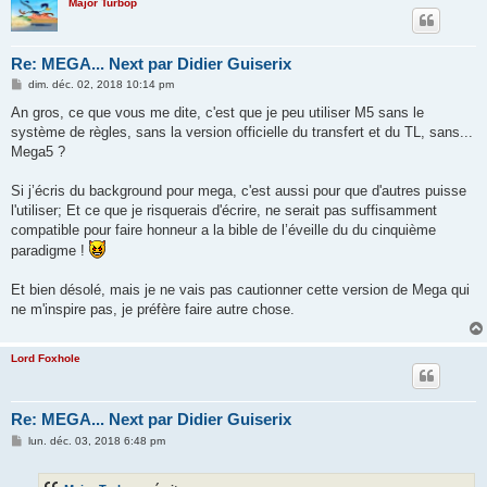
Major Turbop
Re: MEGA... Next par Didier Guiserix
M
dim. déc. 02, 2018 10:14 pm
e
s
An gros, ce que vous me dite, c'est que je peu utiliser M5 sans le
s
système de règles, sans la version officielle du transfert et du TL, sans...
a
g
Mega5 ?
e
Si j’écris du background pour mega, c'est aussi pour que d'autres puisse
l'utiliser; Et ce que je risquerais d'écrire, ne serait pas suffisamment
compatible pour faire honneur a la bible de l’éveille du du cinquième
paradigme !
Et bien désolé, mais je ne vais pas cautionner cette version de Mega qui
ne m'inspire pas, je préfère faire autre chose.
Lord Foxhole
Re: MEGA... Next par Didier Guiserix
M
lun. déc. 03, 2018 6:48 pm
e
s
s