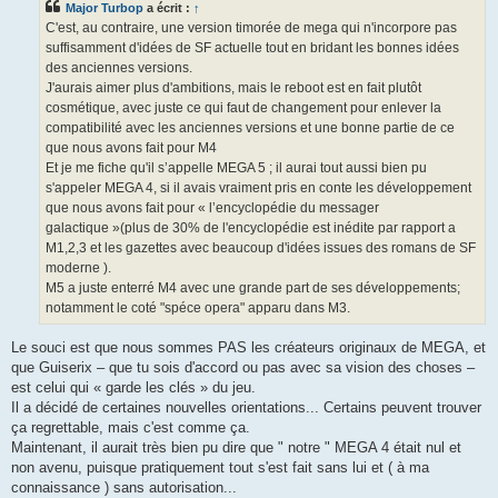
Major Turbop
a écrit :
↑
a
g
C'est, au contraire, une version timorée de mega qui n'incorpore pas
e
suffisamment d'idées de SF actuelle tout en bridant les bonnes idées
des anciennes versions.
J'aurais aimer plus d'ambitions, mais le reboot est en fait plutôt
cosmétique, avec juste ce qui faut de changement pour enlever la
compatibilité avec les anciennes versions et une bonne partie de ce
que nous avons fait pour M4
Et je me fiche qu'il s’appelle MEGA 5 ; il aurai tout aussi bien pu
s'appeler MEGA 4, si il avais vraiment pris en conte les développement
que nous avons fait pour « l’encyclopédie du messager
galactique »(plus de 30% de l'encyclopédie est inédite par rapport a
M1,2,3 et les gazettes avec beaucoup d'idées issues des romans de SF
moderne ).
M5 a juste enterré M4 avec une grande part de ses développements;
notamment le coté "spéce opera" apparu dans M3.
Le souci est que nous sommes PAS les créateurs originaux de MEGA, et
que Guiserix – que tu sois d'accord ou pas avec sa vision des choses –
est celui qui « garde les clés » du jeu.
Il a décidé de certaines nouvelles orientations... Certains peuvent trouver
ça regrettable, mais c'est comme ça.
Maintenant, il aurait très bien pu dire que " notre " MEGA 4 était nul et
non avenu, puisque pratiquement tout s'est fait sans lui et ( à ma
connaissance ) sans autorisation...