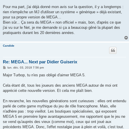
Pour ma part, j'ai déjà donné mon avis sur la question, il y a longtemps :
rien n'empêche un MJ d'utiliser un système « générique » déjà existant,
pour sa propre version de MEGA…
Bien sûr... Ça sera du MEGA « non officiel » mais, bon, d'après ce que
j'ai vu sur le Net, je me demande si ça a beaucoup gêné la plupart des
pratiquants durant les 20 dernières années.
Candide
Re: MEGA... Next par Didier Guiserix
M
lun. déc. 03, 2018 7:56 pm
e
s
Major Turbop, tu n'es pas obligé d'aimer MEGA 5.
s
a
g
Cela étant dit, tous les joueurs des anciens MEGA autour de moi ont
e
apprécié cette nouvelle version. Et cela me plaît bien.
En revanche, les nouvelles générations sont curieuses : elles ont entendu
parlé de cette game mythique du jeu de rôle francophone. Mais, elle
n'adhère pas : trop vieillot. Les boutiques spécialisées, qui exposent
MEGA 5 en première ligne avantageusement, me rapportent que le jeu ne
se vend qu'auprès des vieux (comme moi), ceux qui ont joué aux
précédents MEGA. Donc, l'effet nostalgie joue à plein et voilà, c'est tout.