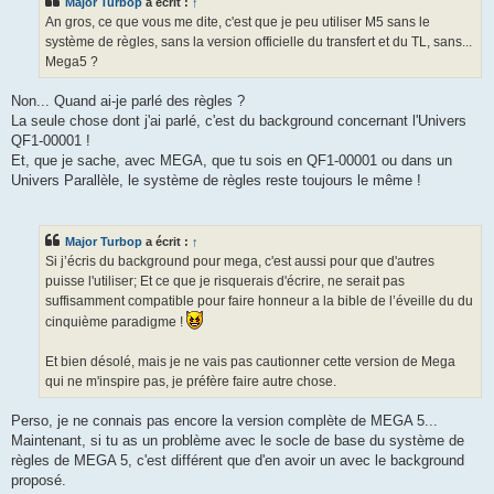
Major Turbop
a écrit :
↑
a
g
An gros, ce que vous me dite, c'est que je peu utiliser M5 sans le
e
système de règles, sans la version officielle du transfert et du TL, sans...
Mega5 ?
Non... Quand ai-je parlé des règles ?
La seule chose dont j'ai parlé, c'est du background concernant l'Univers
QF1-00001 !
Et, que je sache, avec MEGA, que tu sois en QF1-00001 ou dans un
Univers Parallèle, le système de règles reste toujours le même !
Major Turbop
a écrit :
↑
Si j’écris du background pour mega, c'est aussi pour que d'autres
puisse l'utiliser; Et ce que je risquerais d'écrire, ne serait pas
suffisamment compatible pour faire honneur a la bible de l’éveille du du
cinquième paradigme !
Et bien désolé, mais je ne vais pas cautionner cette version de Mega
qui ne m'inspire pas, je préfère faire autre chose.
Perso, je ne connais pas encore la version complète de MEGA 5...
Maintenant, si tu as un problème avec le socle de base du système de
règles de MEGA 5, c'est différent que d'en avoir un avec le background
proposé.