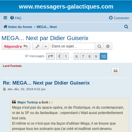
www.messagers-galactiques.com
FAQ
Connexion
R
Index du forum
MEGA... Next
e
MEGA... Next par Didier Guiserix
c
Rechercher
Recherche 
Répondre
h
e
Page
10
sur
10
1
6
7
8
9
10
Précédente
97 messages
…
r
Lord Foxhole
c
h
Re: MEGA... Next par Didier Guiserix
e
M
dim. déc. 02, 2018 8:22 pm
r
e
s
s
Major Turbop
a écrit :
↑
a
g
Mega n'est pas du space-opéra, ni de l'historique, ni du contemporain,
e
ni de la SF ou du fantastique ; cependant c’était aussi potentiellement
tout cela.
Et même si ce n'est que ma façon d'utiliser Mega, il se trouve que
presque tous les scénario que j'ai créé et maîtrisé sont devenu