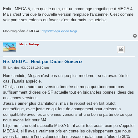
Enfin, MEGA 5, rien que le nom, est un hommage magnifique à MEGA 4.
Mais c'est vrai que la nouvelle version remplace l'ancienne. C'est comme
voir partir ses enfants du foyer : c'est dur mais ineluctable.
Mon blog dédié à MEGA :
https://mega.video.blog/
Major Turbop
Re: MEGA... Next par Didier Guiserix
M
lun. déc. 03, 2018 10:39 pm
e
s
Non candide, Mega5 n'est pas un jeu plus moderne ; si ca avais été le
s
cas, j'aurais apprécié.
a
g
C'est, au contraire, une version timorée de mega qui n'incorpore pas
e
suffisamment d'idées de SF actuelle tout en bridant les bonnes idées des
anciennes versions.
J'aurais aimer plus d'ambitions, mais le reboot est en fait plutôt
cosmétique, avec juste ce qui faut de changement pour enlever la
compatibilité avec les anciennes versions et une bonne partie de ce que
nous avons fait pour M4
Et je me fiche qu'il s’appelle MEGA 5 ; il aurai tout aussi bien pu s'appeler
MEGA 4, si il avais vraiment pris en conte les développement que nous
avons fait pour « l’encyclopédie du messager galactique »(plus de 30%