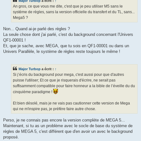
Major Turbop
a écrit :
↑
a
g
An gros, ce que vous me dite, c'est que je peu utiliser M5 sans le
e
système de règles, sans la version officielle du transfert et du TL, sans...
Mega5 ?
Non... Quand ai-je parlé des règles ?
La seule chose dont j'ai parlé, c'est du background concernant l'Univers
QF1-00001 !
Et, que je sache, avec MEGA, que tu sois en QF1-00001 ou dans un
Univers Parallèle, le système de règles reste toujours le même !
Major Turbop
a écrit :
↑
Si j’écris du background pour mega, c'est aussi pour que d'autres
puisse l'utiliser; Et ce que je risquerais d'écrire, ne serait pas
suffisamment compatible pour faire honneur a la bible de l’éveille du du
cinquième paradigme !
Et bien désolé, mais je ne vais pas cautionner cette version de Mega
qui ne m'inspire pas, je préfère faire autre chose.
Perso, je ne connais pas encore la version complète de MEGA 5...
Maintenant, si tu as un problème avec le socle de base du système de
règles de MEGA 5, c'est différent que d'en avoir un avec le background
proposé.