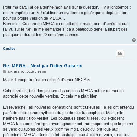
Pour ma part, j'ai déjà donné mon avis sur la question, il y a longtemps :
rien n'empêche un MJ d'utiliser un système « générique » déjà existant,
pour sa propre version de MEGA…
Bien sûr... Ça sera du MEGA « non officiel » mais, bon, d'après ce que
j'ai vu sur le Net, je me demande si ça a beaucoup gêné la plupart des
pratiquants durant les 20 dernières années.
Candide
Re: MEGA... Next par Didier Guiserix
M
lun. déc. 03, 2018 7:56 pm
e
s
Major Turbop, tu n'es pas obligé d'aimer MEGA 5.
s
a
g
Cela étant dit, tous les joueurs des anciens MEGA autour de moi ont
e
apprécié cette nouvelle version. Et cela me plaît bien.
En revanche, les nouvelles générations sont curieuses : elles ont entendu
parlé de cette game mythique du jeu de rôle francophone. Mais, elle
n'adhère pas : trop vieillot. Les boutiques spécialisées, qui exposent
MEGA 5 en première ligne avantageusement, me rapportent que le jeu ne
se vend qu'auprès des vieux (comme moi), ceux qui ont joué aux
précédents MEGA. Donc, l'effet nostalgie joue à plein et voilà, c'est tout.