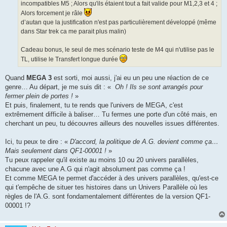
incompatibles M5 ; Alors qu'ils étaient tout a fait valide pour M1,2,3 et 4 ;
Alors forcement je râle
d’autan que la justification n'est pas particulièrement développé (même
dans Star trek ca me parait plus malin)
Cadeau bonus, le seul de mes scénario teste de M4 qui n'utilise pas le
TL, utilise le Transfert longue durée
Quand
MEGA 3
est sorti, moi aussi, j'ai eu un peu une réaction de ce
genre… Au départ, je me suis dit : «
Oh ! Ils se sont arrangés pour
fermer plein de portes !
»
Et puis, finalement, tu te rends que l'univers de MEGA, c'est
extrêmement difficile à baliser… Tu fermes une porte d'un côté mais, en
cherchant un peu, tu découvres ailleurs des nouvelles issues différentes.
Ici, tu peux te dire : «
D'accord, la politique de A.G. devient comme ça…
Mais seulement dans QF1-00001 !
»
Tu peux rappeler qu'il existe au moins 10 ou 20 univers parallèles,
chacune avec une A.G qui n'agit absolument pas comme ça !
Et comme MEGA te permet d'accéder à des univers parallèles, qu'est-ce
qui t'empêche de situer tes histoires dans un Univers Parallèle où les
règles de l'A.G. sont fondamentalement différentes de la version QF1-
00001 !?