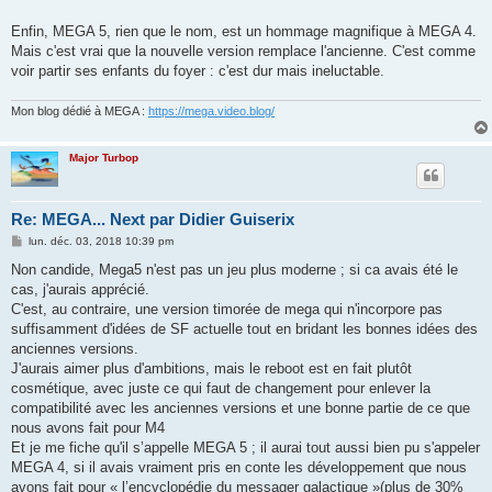
Enfin, MEGA 5, rien que le nom, est un hommage magnifique à MEGA 4.
Mais c'est vrai que la nouvelle version remplace l'ancienne. C'est comme
voir partir ses enfants du foyer : c'est dur mais ineluctable.
Mon blog dédié à MEGA :
https://mega.video.blog/
Major Turbop
Re: MEGA... Next par Didier Guiserix
M
lun. déc. 03, 2018 10:39 pm
e
s
Non candide, Mega5 n'est pas un jeu plus moderne ; si ca avais été le
s
cas, j'aurais apprécié.
a
g
C'est, au contraire, une version timorée de mega qui n'incorpore pas
e
suffisamment d'idées de SF actuelle tout en bridant les bonnes idées des
anciennes versions.
J'aurais aimer plus d'ambitions, mais le reboot est en fait plutôt
cosmétique, avec juste ce qui faut de changement pour enlever la
compatibilité avec les anciennes versions et une bonne partie de ce que
nous avons fait pour M4
Et je me fiche qu'il s’appelle MEGA 5 ; il aurai tout aussi bien pu s'appeler
MEGA 4, si il avais vraiment pris en conte les développement que nous
avons fait pour « l’encyclopédie du messager galactique »(plus de 30%