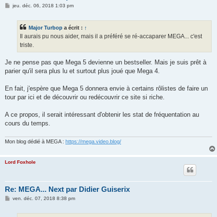
M
jeu. déc. 06, 2018 1:03 pm
e
s
s
Major Turbop
a écrit :
↑
a
g
Il aurais pu nous aider, mais il a préféré se ré-accaparer MEGA... c'est
e
triste.
Je ne pense pas que Mega 5 devienne un bestseller. Mais je suis prêt à
parier qu'il sera plus lu et surtout plus joué que Mega 4.
En fait, j'espère que Mega 5 donnera envie à certains rôlistes de faire un
tour par ici et de découvrir ou redécouvrir ce site si riche.
A ce propos, il serait intéressant d'obtenir les stat de fréquentation au
cours du temps.
Mon blog dédié à MEGA :
https://mega.video.blog/
Lord Foxhole
Re: MEGA... Next par Didier Guiserix
M
ven. déc. 07, 2018 8:38 pm
e
s
s