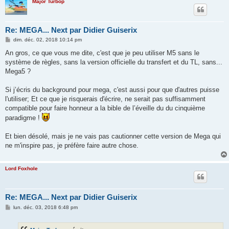
Major Turbop
Re: MEGA... Next par Didier Guiserix
M
dim. déc. 02, 2018 10:14 pm
e
s
An gros, ce que vous me dite, c'est que je peu utiliser M5 sans le
s
système de règles, sans la version officielle du transfert et du TL, sans...
a
g
Mega5 ?
e
Si j’écris du background pour mega, c'est aussi pour que d'autres puisse
l'utiliser; Et ce que je risquerais d'écrire, ne serait pas suffisamment
compatible pour faire honneur a la bible de l’éveille du du cinquième
paradigme !
Et bien désolé, mais je ne vais pas cautionner cette version de Mega qui
ne m'inspire pas, je préfère faire autre chose.
Lord Foxhole
Re: MEGA... Next par Didier Guiserix
M
lun. déc. 03, 2018 6:48 pm
e
s
s