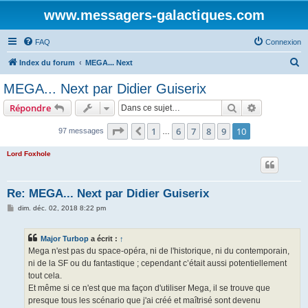
www.messagers-galactiques.com
FAQ
Connexion
R
Index du forum
MEGA... Next
e
MEGA... Next par Didier Guiserix
c
Rechercher
Recherche 
Répondre
h
e
Page
10
sur
10
1
6
7
8
9
10
Précédente
97 messages
…
r
Lord Foxhole
c
h
Re: MEGA... Next par Didier Guiserix
e
M
dim. déc. 02, 2018 8:22 pm
r
e
s
s
Major Turbop
a écrit :
↑
a
g
Mega n'est pas du space-opéra, ni de l'historique, ni du contemporain,
e
ni de la SF ou du fantastique ; cependant c’était aussi potentiellement
tout cela.
Et même si ce n'est que ma façon d'utiliser Mega, il se trouve que
presque tous les scénario que j'ai créé et maîtrisé sont devenu