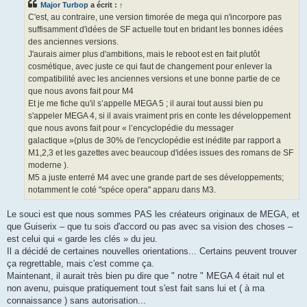
Major Turbop
a écrit :
↑
a
g
C'est, au contraire, une version timorée de mega qui n'incorpore pas
e
suffisamment d'idées de SF actuelle tout en bridant les bonnes idées
des anciennes versions.
J'aurais aimer plus d'ambitions, mais le reboot est en fait plutôt
cosmétique, avec juste ce qui faut de changement pour enlever la
compatibilité avec les anciennes versions et une bonne partie de ce
que nous avons fait pour M4
Et je me fiche qu'il s’appelle MEGA 5 ; il aurai tout aussi bien pu
s'appeler MEGA 4, si il avais vraiment pris en conte les développement
que nous avons fait pour « l’encyclopédie du messager
galactique »(plus de 30% de l'encyclopédie est inédite par rapport a
M1,2,3 et les gazettes avec beaucoup d'idées issues des romans de SF
moderne ).
M5 a juste enterré M4 avec une grande part de ses développements;
notamment le coté "spéce opera" apparu dans M3.
Le souci est que nous sommes PAS les créateurs originaux de MEGA, et
que Guiserix – que tu sois d'accord ou pas avec sa vision des choses –
est celui qui « garde les clés » du jeu.
Il a décidé de certaines nouvelles orientations... Certains peuvent trouver
ça regrettable, mais c'est comme ça.
Maintenant, il aurait très bien pu dire que " notre " MEGA 4 était nul et
non avenu, puisque pratiquement tout s'est fait sans lui et ( à ma
connaissance ) sans autorisation...