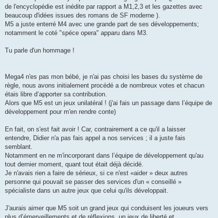
de l'encyclopédie est inédite par rapport a M1,2,3 et les gazettes avec
beaucoup d'idées issues des romans de SF moderne ).
M5 a juste enterré M4 avec une grande part de ses développements;
notamment le coté "spéce opera" apparu dans M3.
Tu parle d'un hommage !
Mega4 n'es pas mon bébé, je n'ai pas choisi les bases du système de
règle, nous avons initialement procédé a de nombreux votes et chacun
étais libre d’apporter sa contribution.
Alors que M5 est un jeux unilatéral ! (j'ai fais un passage dans l’équipe de
développement pour m'en rendre conte)
En fait, on s'est fait avoir ! Car, contrairement a ce qu'il a laisser
entendre, Didier n'a pas fais appel a nos services ; il a juste fais
semblant.
Notamment en ne m'incorporant dans l’équipe de développement qu'au
tout dernier moment, quant tout était déjà décidé.
Je n'avais rien a faire de sérieux, si ce n'est «aider » deux autres
personne qui pouvait se passer des services d'un « conseillé »
spécialiste dans un autre jeux que celui qu'ils développait.
J'aurais aimer que M5 soit un grand jeux qui conduisent les joueurs vers
plus d’émerveillements et de réflexions, un jeux de liberté et