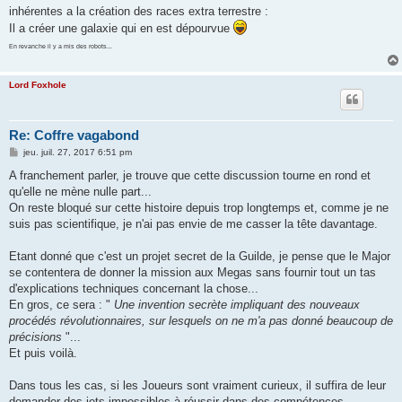
inhérentes a la création des races extra terrestre :
Il a créer une galaxie qui en est dépourvue
En revanche il y a mis des robots...
Lord Foxhole
Re: Coffre vagabond
M
jeu. juil. 27, 2017 6:51 pm
e
s
A franchement parler, je trouve que cette discussion tourne en rond et
s
qu'elle ne mène nulle part...
a
g
On reste bloqué sur cette histoire depuis trop longtemps et, comme je ne
e
suis pas scientifique, je n'ai pas envie de me casser la tête davantage.
Etant donné que c'est un projet secret de la Guilde, je pense que le Major
se contentera de donner la mission aux Megas sans fournir tout un tas
d'explications techniques concernant la chose...
En gros, ce sera : "
Une invention secrète impliquant des nouveaux
procédés révolutionnaires, sur lesquels on ne m'a pas donné beaucoup de
précisions
"...
Et puis voilà.
Dans tous les cas, si les Joueurs sont vraiment curieux, il suffira de leur
demander des jets impossibles à réussir dans des compétences