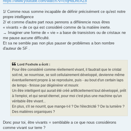
https://www.youtube.com/watch?v=cfqHdDhcAZ8
1/ Comme nous somme incapable de définir précisément ce qu'est notre
propre intelligence
2/ et comme d'autre part nous pennons a différencie nous êtres
« vivants » de ce qui est considéré comme de la matière inerte.
→ Imaginer une forme de « vie » a base de transistors ou de cristaux ne
me pause aucune difficulté.
Et sa ne semble pas non plus pauser de problèmes a bon nombre
d'auteur de SF .
Lord Foxhole a écrit :
Pour être considéré comme réellement vivant, il faudrait que le cristal
soit né, se nourrisse, se soit cellulairement développé, devienne même
éventuellement propre à se reproduire, puis - au bout d'un certain laps
de temps - finisse par dégénérer et mourir.
Un être intelligent qui aurait été créé artificiellement tout développé, prêt
à l'emploi, et qui serait éternel, pour moi c'est plus une machine qu'un
véritable être vivant...
En plus, s'il se nourrit, que mange-t-il ? De l'électricité ? De la lumière ?
Des matières organiques ?
Donc pour toi, être vivants = semblable a ce que nous considérons
comme vivant sur terre ?