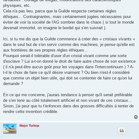
physiques, etc.
Cela n'a pas lieu, parce que la Guilde respecte certaines règles
éthiques... Contraignantes, mais certainement jugées nécessaires pour
éviter de voir la société de l'AG sombrer dans le chaos ( si tout le monde
devenait immortel, on imagine le bordel qui s'en suivrait ).
Ici, si tu me dis que la Guilde commence à créer des « cristaux vivants »
dans le seul but de s'en servir comme des machines, je pense qu'elle est
aux frontières de ses propres règles éthiques...
Pourquoi serait-il tolérable d'user d'un cristal vivant comme une sorte
d'esclave ? Lui a-t-on donné le droit de faire autre chose de son existence
( il n'a peut-être aucun goût pour les voyages dans l'Intercontinuum ) ? A-
t-il le choix de faire ce qu'il désire vraiment ? Ou bien n'est-il considéré
que comme un objet bien utile, qui doit se contenter de faire ce qu'on lui
demande ?
En ce qui me concerne, j'aurais tendance à penser qu'il serait préférable
de s'en tenir au côté totalement artificiel et non vivant de ces cristaux...
Sinon, j'ai peur que tu t'enfonces dans des grosses difficultés à tenter de
rendre cette invention crédible.
Major Turbop