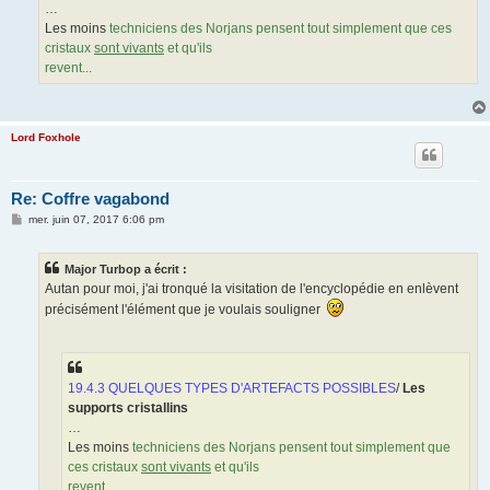
…
Les moins
techniciens des Norjans pensent tout simplement que ces
cristaux
sont vivants
et qu'ils
revent...
Lord Foxhole
Re: Coffre vagabond
M
mer. juin 07, 2017 6:06 pm
e
s
s
Major Turbop a écrit :
a
g
Autan pour moi, j'ai tronqué la visitation de l'encyclopédie en enlèvent
e
précisément l'élément que je voulais souligner
19.4.3 QUELQUES TYPES D'ARTEFACTS POSSIBLES
/
Les
supports cristallins
…
Les moins
techniciens des Norjans pensent tout simplement que
ces cristaux
sont vivants
et qu'ils
revent...