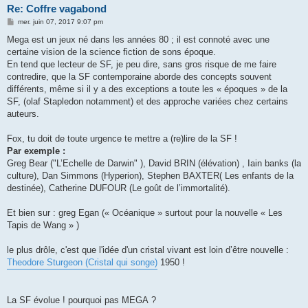
Re: Coffre vagabond
M
mer. juin 07, 2017 9:07 pm
e
s
Mega est un jeux né dans les années 80 ; il est connoté avec une
s
certaine vision de la science fiction de sons époque.
a
g
En tend que lecteur de SF, je peu dire, sans gros risque de me faire
e
contredire, que la SF contemporaine aborde des concepts souvent
différents, même si il y a des exceptions a toute les « époques » de la
SF, (olaf Stapledon notamment) et des approche variées chez certains
auteurs.
Fox, tu doit de toute urgence te mettre a (re)lire de la SF !
Par exemple :
Greg Bear ("L’Echelle de Darwin" ), David BRIN (élévation) , Iain banks (la
culture), Dan Simmons (Hyperion), Stephen BAXTER( Les enfants de la
destinée), Catherine DUFOUR (Le goût de l’immortalité).
Et bien sur : greg Egan (« Océanique » surtout pour la nouvelle « Les
Tapis de Wang » )
le plus drôle, c'est que l'idée d'un cristal vivant est loin d’être nouvelle :
Theodore Sturgeon (Cristal qui songe)
1950 !
La SF évolue ! pourquoi pas MEGA ?