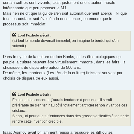
certain coffres sont vivants, c'est justement une situation morale
intéressante que peu proposer le MJ.
Mais rien ne dit que la guilde s'en soit automatiquement aperçu ; Ni que
tous les cristaux soit éveillé a la conscience ; ou encore que le
processus soit immédiat.
Lord Foxhole a écrit :
( si tout le monde devenait immortel, on imagine le bordel qui s'en
suivrait ).
Dans le cycle de la culture de Iain Banks, si les êtes biologiques qui
peuple la culture peuvent être virtuellement immortel, dans les faits, ils
choisissent de disparaître autour de 500 ans.
De même, les manteaux (Les IAs de la culture) finissent souvent par
choisis de disparaître eux aussi.
Lord Foxhole a écrit :
En ce qui me concerne, j'aurais tendance à penser qu'il serait
préférable de s'en tenir au côté totalement artificiel et non vivant de ces
cristaux...
Sinon, j'ai peur que tu t'enfonces dans des grosses difficultés à tenter de
rendre cette invention crédible.
Isaac Asimov avait brillamment réussi a résoudre les difficultés