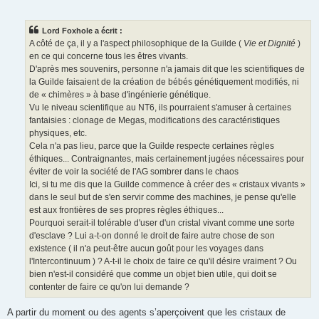
Lord Foxhole a écrit :
A côté de ça, il y a l'aspect philosophique de la Guilde (
Vie et Dignité
)
en ce qui concerne tous les êtres vivants.
D'après mes souvenirs, personne n'a jamais dit que les scientifiques de
la Guilde faisaient de la création de bébés génétiquement modifiés, ni
de « chimères » à base d'ingénierie génétique.
Vu le niveau scientifique au NT6, ils pourraient s'amuser à certaines
fantaisies : clonage de Megas, modifications des caractéristiques
physiques, etc.
Cela n'a pas lieu, parce que la Guilde respecte certaines règles
éthiques... Contraignantes, mais certainement jugées nécessaires pour
éviter de voir la société de l'AG sombrer dans le chaos
Ici, si tu me dis que la Guilde commence à créer des « cristaux vivants »
dans le seul but de s'en servir comme des machines, je pense qu'elle
est aux frontières de ses propres règles éthiques...
Pourquoi serait-il tolérable d'user d'un cristal vivant comme une sorte
d'esclave ? Lui a-t-on donné le droit de faire autre chose de son
existence ( il n'a peut-être aucun goût pour les voyages dans
l'Intercontinuum ) ? A-t-il le choix de faire ce qu'il désire vraiment ? Ou
bien n'est-il considéré que comme un objet bien utile, qui doit se
contenter de faire ce qu'on lui demande ?
A partir du moment ou des agents s’aperçoivent que les cristaux de