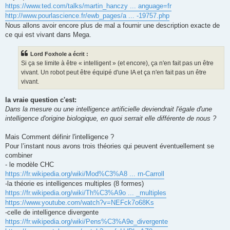
https://www.ted.com/talks/martin_hanczy ... anguage=fr
http://www.pourlascience.fr/ewb_pages/a ... -19757.php
Nous allons avoir encore plus de mal a fournir une description exacte de
ce qui est vivant dans Mega.
Lord Foxhole a écrit :
Si ça se limite à être « intelligent » (et encore), ça n'en fait pas un être
vivant. Un robot peut être équipé d'une IA et ça n'en fait pas un être
vivant.
la vraie question c'est:
Dans la mesure ou une intelligence artificielle deviendrait l'égale d'une
intelligence d'origine biologique, en quoi serrait elle différente de nous ?
Mais Comment définir l'intelligence ?
Pour l’instant nous avons trois théories qui peuvent éventuellement se
combiner
- le modèle CHC
https://fr.wikipedia.org/wiki/Mod%C3%A8 ... rn-Carroll
-la théorie es intelligences multiples (8 formes)
https://fr.wikipedia.org/wiki/Th%C3%A9o ... _multiples
https://www.youtube.com/watch?v=NEFck7o68Ks
-celle de intelligence divergente
https://fr.wikipedia.org/wiki/Pens%C3%A9e_divergente