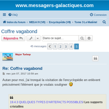
www.messagers-galactiques.com
FAQ
Connexion
R
Index du forum
MEGA IV (V8)
Encyclopédie (V8)
Tome 3 Le Matériel
e
Coffre vagabond
c
Rechercher
Recherche 
Répondre
h
e
1
2
3
4
5
Précédente
45 messages
r
Major Turbop
c
h
Re: Coffre vagabond
e
M
mer. juin 07, 2017 10:59 am
r
e
s
Autan pour moi, j'ai tronqué la visitation de l'encyclopédie en enlèvent
s
précisément l'élément que je voulais souligner
a
g
e
19.4.3 QUELQUES TYPES D'ARTEFACTS POSSIBLES
/
Les supports
cristallins