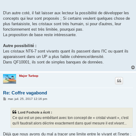
D'un autre coté, il fait laisser aux lecteur la possibilité de développer les
concepts qui leur sont proposés ; Si certains veulent quelques chose de
plus fantaisiste, les cristaux sont très humain, si pour d'autres, leur
fonctionnement est très limitée, pourquoi pas.
La proposition de base reste intéressante.
Autre possibilité :
Les cristaux NT6-7 sont vivants quant ils passent dans l'IC ou quant ils
apparaissent dans un UP a plus faible cohérence/densité.
Dans QF10001, ils sont de simples banques de données.
Major Turbop
Re: Coffre vagabond
M
mar. juil. 25, 2017 12:16 pm
e
s
s
Lord Foxhole a écrit :
a
g
Ce qui est un peu embêtant avec ton concept de « cristal vivant », c'est
e
qu'il faudrait alors décrire exactement dans quel mesure il est
vivant
...
Déjà que nous avons du mal a tracer une limite entre le vivant et l'inerte :