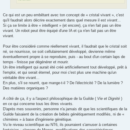
Ce qui est un peu embêtant avec ton concept de « cristal vivant », c'est
qu'il faudrait alors décrire exactement dans quel mesure il est
vivant
...
Si ça se limite à être « intelligent » (et encore), ça n'en fait pas un être
vivant. Un robot peut être équipé d'une IA et ça n'en fait pas un être
vivant.
Pour être considéré comme réellement vivant, il faudrait que le cristal soit
né, se nourrisse, se soit cellulairement développé, devienne même
éventuellement propre à se reproduire, puis - au bout d'un certain laps de
temps - finisse par dégénérer et mourir.
Un être intelligent qui aurait été créé artificiellement tout développé, prêt à
l'emploi, et qui serait éternel, pour moi c'est plus une machine qu'un
véritable être vivant...
En plus, s'il se nourrit, que mange-t-il ? De l'électricité ? De la lumière ?
Des matières organiques ?
A côté de ça, il y a l'aspect philosophique de la Guilde (
Vie et Dignité
)
en ce qui concerne tous les êtres vivants.
D'après mes souvenirs, personne n'a jamais dit que les scientifiques de la
Guilde faisaient de la création de bébés génétiquement modifiés, ni de «
chimères » à base d'ingénierie génétique.
Vu le niveau scientifique au NT6, ils pourraient s'amuser à certaines
fantaisies : clonage de Megas, modifications des caractéristiques