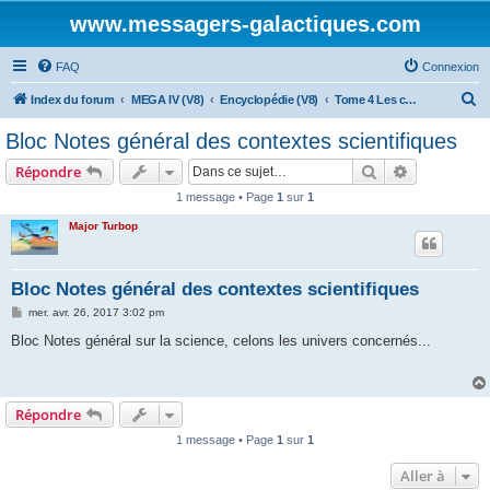
www.messagers-galactiques.com
FAQ
Connexion
R
Index du forum
MEGA IV (V8)
Encyclopédie (V8)
Tome 4 Les contextes Scientifiques
e
Bloc Notes général des contextes scientifiques
c
Rechercher
Recherche 
Répondre
h
1 message • Page
1
sur
1
e
Major Turbop
r
c
h
Bloc Notes général des contextes scientifiques
e
M
mer. avr. 26, 2017 3:02 pm
e
r
s
Bloc Notes général sur la science, celons les univers concernés...
s
a
g
e
Répondre
1 message • Page
1
sur
1
Aller à