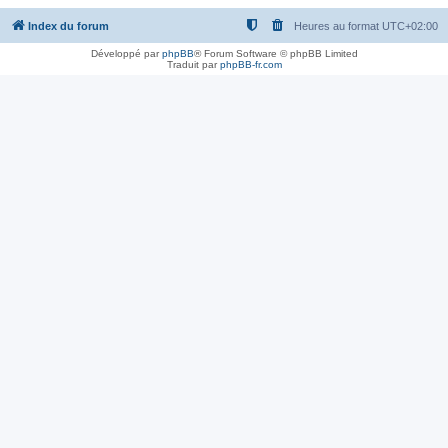
Index du forum
Heures au format
UTC+02:00
Développé par
phpBB
® Forum Software © phpBB Limited
Traduit par
phpBB-fr.com