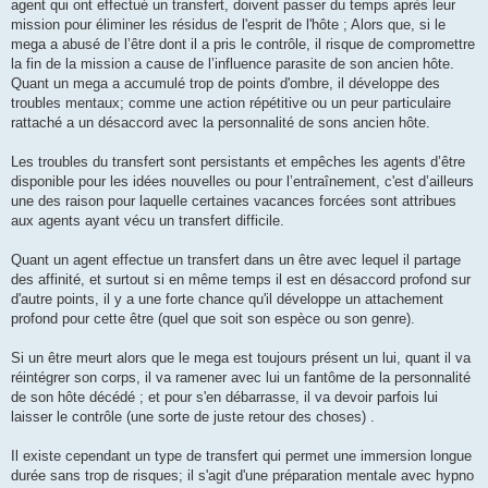
agent qui ont effectué un transfert, doivent passer du temps après leur
mission pour éliminer les résidus de l'esprit de l'hôte ; Alors que, si le
mega a abusé de l’être dont il a pris le contrôle, il risque de compromettre
la fin de la mission a cause de l’influence parasite de son ancien hôte.
Quant un mega a accumulé trop de points d'ombre, il développe des
troubles mentaux; comme une action répétitive ou un peur particulaire
rattaché a un désaccord avec la personnalité de sons ancien hôte.
Les troubles du transfert sont persistants et empêches les agents d’être
disponible pour les idées nouvelles ou pour l’entraînement, c'est d’ailleurs
une des raison pour laquelle certaines vacances forcées sont attribues
aux agents ayant vécu un transfert difficile.
Quant un agent effectue un transfert dans un être avec lequel il partage
des affinité, et surtout si en même temps il est en désaccord profond sur
d'autre points, il y a une forte chance qu'il développe un attachement
profond pour cette être (quel que soit son espèce ou son genre).
Si un être meurt alors que le mega est toujours présent un lui, quant il va
réintégrer son corps, il va ramener avec lui un fantôme de la personnalité
de son hôte décédé ; et pour s'en débarrasse, il va devoir parfois lui
laisser le contrôle (une sorte de juste retour des choses) .
Il existe cependant un type de transfert qui permet une immersion longue
durée sans trop de risques; il s'agit d'une préparation mentale avec hypno