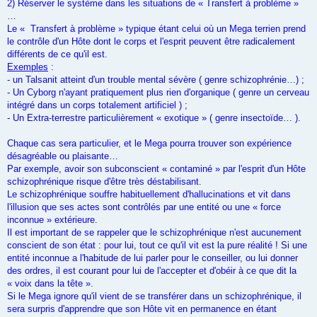
2) Réserver le système dans les situations de « Transfert à problème »
…
Le « Transfert à problème » typique étant celui où un Mega terrien prend
le contrôle d'un Hôte dont le corps et l'esprit peuvent être radicalement
différents de ce qu'il est.
Exemples
:
- un Talsanit atteint d'un trouble mental sévère ( genre schizophrénie…) ;
- Un Cyborg n'ayant pratiquement plus rien d'organique ( genre un cerveau
intégré dans un corps totalement artificiel ) ;
- Un Extra-terrestre particulièrement « exotique » ( genre insectoïde… ).
Chaque cas sera particulier, et le Mega pourra trouver son expérience
désagréable ou plaisante…
Par exemple, avoir son subconscient « contaminé » par l'esprit d'un Hôte
schizophrénique risque d'être très déstabilisant.
Le schizophrénique souffre habituellement d'hallucinations et vit dans
l'illusion que ses actes sont contrôlés par une entité ou une « force
inconnue » extérieure.
Il est important de se rappeler que le schizophrénique n'est aucunement
conscient de son état : pour lui, tout ce qu'il vit est la pure réalité ! Si une
entité inconnue a l'habitude de lui parler pour le conseiller, ou lui donner
des ordres, il est courant pour lui de l'accepter et d'obéir à ce que dit la
« voix dans la tête ».
Si le Mega ignore qu'il vient de se transférer dans un schizophrénique, il
sera surpris d'apprendre que son Hôte vit en permanence en étant