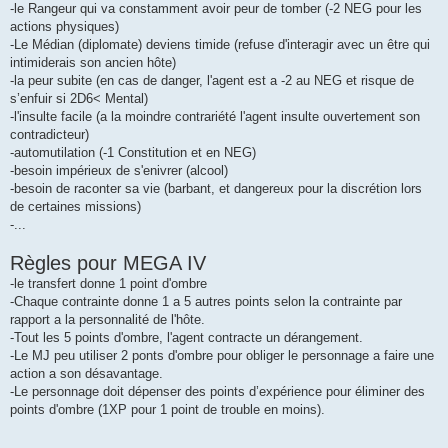
-le Rangeur qui va constamment avoir peur de tomber (-2 NEG pour les
actions physiques)
-Le Médian (diplomate) deviens timide (refuse d'interagir avec un être qui
intimiderais son ancien hôte)
-la peur subite (en cas de danger, l'agent est a -2 au NEG et risque de
s’enfuir si 2D6< Mental)
-l'insulte facile (a la moindre contrariété l'agent insulte ouvertement son
contradicteur)
-automutilation (-1 Constitution et en NEG)
-besoin impérieux de s'enivrer (alcool)
-besoin de raconter sa vie (barbant, et dangereux pour la discrétion lors
de certaines missions)
-...
Règles pour MEGA IV
-le transfert donne 1 point d'ombre
-Chaque contrainte donne 1 a 5 autres points selon la contrainte par
rapport a la personnalité de l'hôte.
-Tout les 5 points d'ombre, l'agent contracte un dérangement.
-Le MJ peu utiliser 2 ponts d'ombre pour obliger le personnage a faire une
action a son désavantage.
-Le personnage doit dépenser des points d’expérience pour éliminer des
points d'ombre (1XP pour 1 point de trouble en moins).