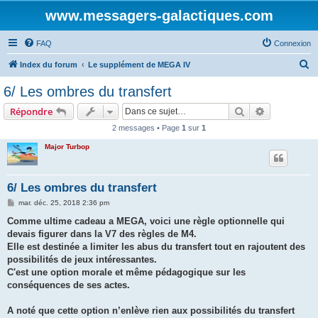
www.messagers-galactiques.com
FAQ
Connexion
R
Index du forum
Le supplément de MEGA IV
e
6/ Les ombres du transfert
c
Rechercher
Recherche 
Répondre
h
2 messages • Page
1
sur
1
e
Major Turbop
r
c
h
6/ Les ombres du transfert
e
M
mar. déc. 25, 2018 2:36 pm
e
r
s
Comme ultime cadeau a MEGA, voici une règle optionnelle qui
s
devais figurer dans la V7 des règles de M4.
a
g
Elle est destinée a limiter les abus du transfert tout en rajoutent des
e
possibilités de jeux intéressantes.
C'est une option morale et même pédagogique sur les
conséquences de ses actes.
A noté que cette option n’enlève rien aux possibilités du transfert