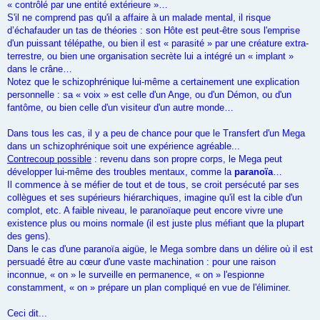
« contrôlé par une entité extérieure »…
S'il ne comprend pas qu'il a affaire à un malade mental, il risque
d’échafauder un tas de théories : son Hôte est peut-être sous l'emprise
d'un puissant télépathe, ou bien il est « parasité » par une créature extra-
terrestre, ou bien une organisation secrète lui a intégré un « implant »
dans le crâne…
Notez que le schizophrénique lui-même a certainement une explication
personnelle : sa « voix » est celle d'un Ange, ou d'un Démon, ou d'un
fantôme, ou bien celle d'un visiteur d'un autre monde…
Dans tous les cas, il y a peu de chance pour que le Transfert d'un Mega
dans un schizophrénique soit une expérience agréable...
Contrecoup possible
: revenu dans son propre corps, le Mega peut
développer lui-même des troubles mentaux, comme la
paranoïa
…
Il commence à se méfier de tout et de tous, se croit persécuté par ses
collègues et ses supérieurs hiérarchiques, imagine qu'il est la cible d'un
complot, etc. A faible niveau, le paranoïaque peut encore vivre une
existence plus ou moins normale (il est juste plus méfiant que la plupart
des gens).
Dans le cas d'une paranoïa aigüe, le Mega sombre dans un délire où il est
persuadé être au cœur d'une vaste machination : pour une raison
inconnue, « on » le surveille en permanence, « on » l'espionne
constamment, « on » prépare un plan compliqué en vue de l'éliminer.
Ceci dit...