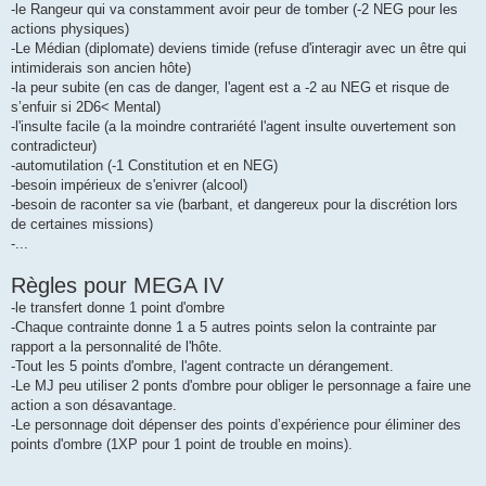
-le Rangeur qui va constamment avoir peur de tomber (-2 NEG pour les
actions physiques)
-Le Médian (diplomate) deviens timide (refuse d'interagir avec un être qui
intimiderais son ancien hôte)
-la peur subite (en cas de danger, l'agent est a -2 au NEG et risque de
s’enfuir si 2D6< Mental)
-l'insulte facile (a la moindre contrariété l'agent insulte ouvertement son
contradicteur)
-automutilation (-1 Constitution et en NEG)
-besoin impérieux de s'enivrer (alcool)
-besoin de raconter sa vie (barbant, et dangereux pour la discrétion lors
de certaines missions)
-...
Règles pour MEGA IV
-le transfert donne 1 point d'ombre
-Chaque contrainte donne 1 a 5 autres points selon la contrainte par
rapport a la personnalité de l'hôte.
-Tout les 5 points d'ombre, l'agent contracte un dérangement.
-Le MJ peu utiliser 2 ponts d'ombre pour obliger le personnage a faire une
action a son désavantage.
-Le personnage doit dépenser des points d’expérience pour éliminer des
points d'ombre (1XP pour 1 point de trouble en moins).