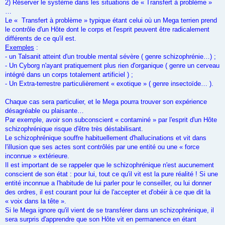
2) Réserver le système dans les situations de « Transfert à problème »
…
Le « Transfert à problème » typique étant celui où un Mega terrien prend
le contrôle d'un Hôte dont le corps et l'esprit peuvent être radicalement
différents de ce qu'il est.
Exemples
:
- un Talsanit atteint d'un trouble mental sévère ( genre schizophrénie…) ;
- Un Cyborg n'ayant pratiquement plus rien d'organique ( genre un cerveau
intégré dans un corps totalement artificiel ) ;
- Un Extra-terrestre particulièrement « exotique » ( genre insectoïde… ).
Chaque cas sera particulier, et le Mega pourra trouver son expérience
désagréable ou plaisante…
Par exemple, avoir son subconscient « contaminé » par l'esprit d'un Hôte
schizophrénique risque d'être très déstabilisant.
Le schizophrénique souffre habituellement d'hallucinations et vit dans
l'illusion que ses actes sont contrôlés par une entité ou une « force
inconnue » extérieure.
Il est important de se rappeler que le schizophrénique n'est aucunement
conscient de son état : pour lui, tout ce qu'il vit est la pure réalité ! Si une
entité inconnue a l'habitude de lui parler pour le conseiller, ou lui donner
des ordres, il est courant pour lui de l'accepter et d'obéir à ce que dit la
« voix dans la tête ».
Si le Mega ignore qu'il vient de se transférer dans un schizophrénique, il
sera surpris d'apprendre que son Hôte vit en permanence en étant