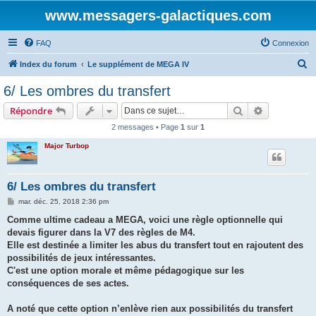
www.messagers-galactiques.com
FAQ
Connexion
R
Index du forum
Le supplément de MEGA IV
e
6/ Les ombres du transfert
c
Rechercher
Recherche 
Répondre
h
2 messages • Page
1
sur
1
e
Major Turbop
r
c
h
6/ Les ombres du transfert
e
M
mar. déc. 25, 2018 2:36 pm
e
r
s
Comme ultime cadeau a MEGA, voici une règle optionnelle qui
s
devais figurer dans la V7 des règles de M4.
a
g
Elle est destinée a limiter les abus du transfert tout en rajoutent des
e
possibilités de jeux intéressantes.
C'est une option morale et même pédagogique sur les
conséquences de ses actes.
A noté que cette option n’enlève rien aux possibilités du transfert