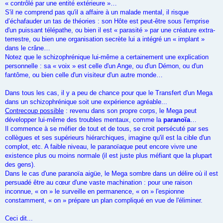
« contrôlé par une entité extérieure »…
S'il ne comprend pas qu'il a affaire à un malade mental, il risque
d’échafauder un tas de théories : son Hôte est peut-être sous l'emprise
d'un puissant télépathe, ou bien il est « parasité » par une créature extra-
terrestre, ou bien une organisation secrète lui a intégré un « implant »
dans le crâne…
Notez que le schizophrénique lui-même a certainement une explication
personnelle : sa « voix » est celle d'un Ange, ou d'un Démon, ou d'un
fantôme, ou bien celle d'un visiteur d'un autre monde…
Dans tous les cas, il y a peu de chance pour que le Transfert d'un Mega
dans un schizophrénique soit une expérience agréable...
Contrecoup possible
: revenu dans son propre corps, le Mega peut
développer lui-même des troubles mentaux, comme la
paranoïa
…
Il commence à se méfier de tout et de tous, se croit persécuté par ses
collègues et ses supérieurs hiérarchiques, imagine qu'il est la cible d'un
complot, etc. A faible niveau, le paranoïaque peut encore vivre une
existence plus ou moins normale (il est juste plus méfiant que la plupart
des gens).
Dans le cas d'une paranoïa aigüe, le Mega sombre dans un délire où il est
persuadé être au cœur d'une vaste machination : pour une raison
inconnue, « on » le surveille en permanence, « on » l'espionne
constamment, « on » prépare un plan compliqué en vue de l'éliminer.
Ceci dit...