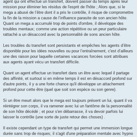
agent qui ont effectué un transfert, doivent passer du temps après leur
mission pour éliminer les résidus de l'esprit de l'hôte ; Alors que, si le
mega a abusé de l’être dont il a pris le contrôle, il risque de compromettre
la fin de la mission a cause de l’influence parasite de son ancien hôte.
Quant un mega a accumulé trop de points d'ombre, il développe des
troubles mentaux; comme une action répétitive ou un peur particulaire
rattaché a un désaccord avec la personnalité de sons ancien hôte.
Les troubles du transfert sont persistants et empêches les agents d’être
disponible pour les idées nouvelles ou pour l’entraînement, c'est d’ailleurs
une des raison pour laquelle certaines vacances forcées sont attribues
aux agents ayant vécu un transfert difficile.
Quant un agent effectue un transfert dans un être avec lequel il partage
des affinité, et surtout si en même temps il est en désaccord profond sur
d'autre points, il y a une forte chance qu'il développe un attachement
profond pour cette être (quel que soit son espèce ou son genre).
Si un être meurt alors que le mega est toujours présent un lui, quant il va
réintégrer son corps, il va ramener avec lui un fantôme de la personnalité
de son hôte décédé ; et pour s'en débarrasse, il va devoir parfois lui
laisser le contrôle (une sorte de juste retour des choses) .
Il existe cependant un type de transfert qui permet une immersion longue
durée sans trop de risques; il s'agit d'une préparation mentale avec hypno