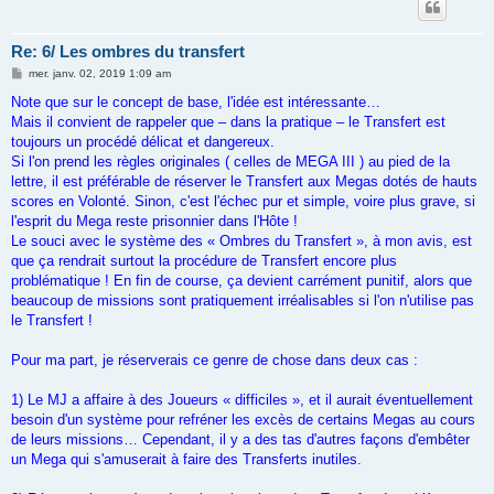
Re: 6/ Les ombres du transfert
M
mer. janv. 02, 2019 1:09 am
e
s
Note que sur le concept de base, l'idée est intéressante…
s
Mais il convient de rappeler que – dans la pratique – le Transfert est
a
g
toujours un procédé délicat et dangereux.
e
Si l'on prend les règles originales ( celles de MEGA III ) au pied de la
lettre, il est préférable de réserver le Transfert aux Megas dotés de hauts
scores en Volonté. Sinon, c'est l'échec pur et simple, voire plus grave, si
l'esprit du Mega reste prisonnier dans l'Hôte !
Le souci avec le système des « Ombres du Transfert », à mon avis, est
que ça rendrait surtout la procédure de Transfert encore plus
problématique ! En fin de course, ça devient carrément punitif, alors que
beaucoup de missions sont pratiquement irréalisables si l'on n'utilise pas
le Transfert !
Pour ma part, je réserverais ce genre de chose dans deux cas :
1) Le MJ a affaire à des Joueurs « difficiles », et il aurait éventuellement
besoin d'un système pour refréner les excès de certains Megas au cours
de leurs missions… Cependant, il y a des tas d'autres façons d'embêter
un Mega qui s'amuserait à faire des Transferts inutiles.