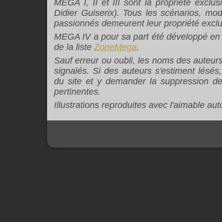
MEGA I, II et III sont la propriété exclu
Didier Guiserix). Tous les scénarios, mod
passionnés demeurent leur propriété exclu
MEGA IV a pour sa part été développé en 
de la liste
ZoneMega
.
Sauf erreur ou oubli, les noms des auteurs 
signalés. Si des auteurs s'estiment lésés
du site et y demander la suppression des 
pertinentes.
Illustrations reproduites avec l'aimable aut