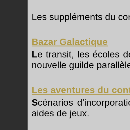
Les suppléments du co
Bazar Galactique
L
e transit, les écoles 
nouvelle guilde parallèl
Les aventures du con
S
cénarios d'incorporat
aides de jeux.