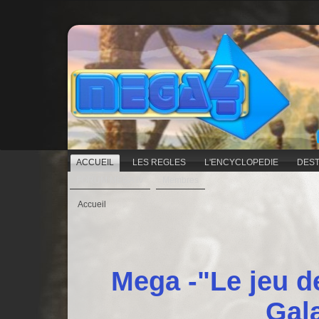
ACCUEIL
LES REGLES
L'ENCYCLOPEDIE
DEST
FORUM MEGA IV
Membres
Accueil
Mega -"Le jeu d
Gal